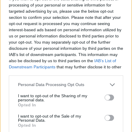
processing of your personal or sensitive information for
targeted advertising by us, please use the below opt-out
section to confirm your selection. Please note that after your
opt-out request is processed you may continue seeing
interest-based ads based on personal information utilized by
us or personal information disclosed to third parties prior to
your opt-out. You may separately opt-out of the further
disclosure of your personal information by third parties on the
IAB’s list of downstream participants. This information may
Shutterstock
also be disclosed by us to third parties on the
IAB’s List of
Downstream Participants
that may further disclose it to other
Μια χρήστρια του Twitter ανάβασε κάποιες φωτογραφίες που
third parties.
αλλάζουν τα δεδομένα στο σούρωμα και, φυσικά, έγινε viral. Η
διαφορά είναι ότι βάζει το σουρωτήρι μέσα στην κατσαρόλα και
Personal Data Processing Opt Outs
μετά χύνει το νερό.
I want to opt-out of the Sharing of my
Good morning to everyone. Just saw this on Facebook and
personal data.
Opted In
spazzed.
pic.twitter.com/YB8qJ2a1g5
I want to opt-out of the Sale of my
Personal Data.
Opted In