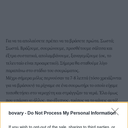
Για να τα απολαύσετε πρέπει να τα βράσετε πρώτα. Σωστά;
Σωστά. Βράζουμε, σουρώνουμε, προσθέτουμε σάλτσα και
έξτρα συστατικά, απολαμβάνουμε, ξαναγεμίζουμε (οκ, το
τελευταίο είναι προαιρετικό). Σήμερα θα σταθούμε λίγο
παραπάνω στο στάδιο του σουρώματος.
Mέχρι σήμερα μόλις περνούσαν τα 7-8 λεπτά (τόσο χρειάζονται
για να βράσουν) τα ρίχναμε σε ένα σουρωτήρι το οποίο είχαμε
τοποθετήσει στο νεροχύτη και στράγγιζαν τα νερά. Έλα όμως
που υπάρχει κι άλλος, πιο έξυπνος, τρόπος να το κάνεις αυτό!
bovary -
Do Not Process My Personal Information
If you wish to opt-out of the sale, sharing to third parties, or