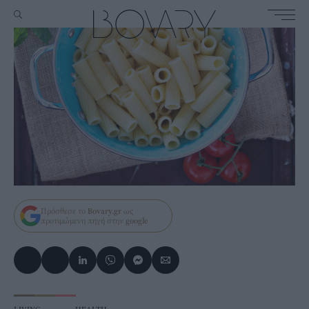
Πρόσθεσε το
Bovary.gr
ως
προτιμώμενη πηγή στην
google