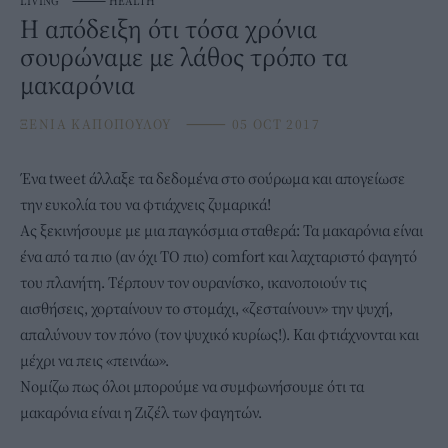
LIVING
⸻
HEALTH
H απόδειξη ότι τόσα χρόνια
σουρώναμε με λάθος τρόπο τα
μακαρόνια
ΞΕΝΙΑ ΚΑΠΟΠΟΥΛΟΥ
⸻
05 OCT 2017
Ένα tweet άλλαξε τα δεδομένα στο σούρωμα και απογείωσε
την ευκολία του να φτιάχνεις ζυμαρικά!
Ας ξεκινήσουμε με μια παγκόσμια σταθερά: Τα μακαρόνια είναι
ένα από τα πιο (αν όχι ΤΟ πιο) comfort και λαχταριστό φαγητό
του πλανήτη. Τέρπουν τον ουρανίσκο, ικανοποιούν τις
αισθήσεις, χορταίνουν το στομάχι, «ζεσταίνουν» την ψυχή,
απαλύνουν τον πόνο (τον ψυχικό κυρίως!). Και φτιάχνονται και
μέχρι να πεις «πεινάω».
Νομίζω πως όλοι μπορούμε να συμφωνήσουμε ότι τα
μακαρόνια είναι η Ζιζέλ των φαγητών.