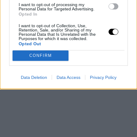
I want to opt-out of processing my
Personal Data for Targeted Advertising.
Opted In
I want to opt-out of Collection, Use,
Με αυτό τον τρόπο το βραστό νερό δεν πετάγεται παντού (και
Retention, Sale, and/or Sharing of my
Personal Data that Is Unrelated with the
κυρίως πάνω σας) και επιπλέον τα ζυμαρικά μένουν μέσα στην
Purposes for which it was collected.
κατσαρόλα για να υποδεχτούν τα υπόλοιπα συστατικά που θα
Opted Out
τα μετατρέψουν σε μακαρονάδα. (Σε αυτό το σημείο να πούμε
CONFIRM
ότι το tweet της έχει πάρει περισσότερα από 34.000 retweets!
Εκ μέρους όλης της υφηλίου σε ευχαριστούμε, Daibella).
Data Deletion
Data Access
Privacy Policy