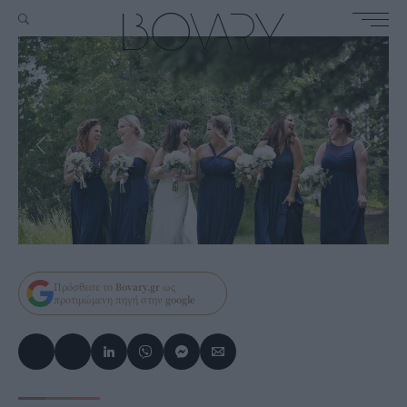
Πρόσθεσε το
Bovary.gr
ως
προτιμώμενη πηγή στην
google