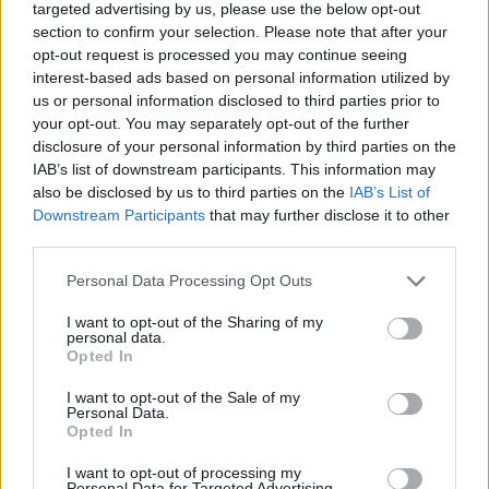
targeted advertising by us, please use the below opt-out
section to confirm your selection. Please note that after your
Ashley Hempel
opt-out request is processed you may continue seeing
«Ο γαμπρός δεν είχε ιδέα για το τι αποφασίσαμε να κάνουμε,
interest-based ads based on personal information utilized by
αλλά μόλις είδες ότι αρχίσαμε να φερόμαστε περίεργα,
us or personal information disclosed to third parties prior to
συμμετείχε κι αυτός» δήλωσε η Γουέστερ.
your opt-out. You may separately opt-out of the further
«Ήμασταν έξω, με 36 βαθμούς Κελσίου κάτω από τον ήλιο με
disclosure of your personal information by third parties on the
IAB’s list of downstream participants. This information may
το επίσημο ένδυμα για ώρες και σκεφτήκαμε ότι έπρεπε να
also be disclosed by us to third parties on the
IAB’s List of
κάνουμε κάτι για να γελάσουμε» πρόσθεσε.
Downstream Participants
that may further disclose it to other
Παρόλο που η Γουέστερ λέει ότι οι πόζες της ήταν τελείως
third parties.
αυθόρμητες, σημειώνει πως η ιδέα για το photobomb είχε
Personal Data Processing Opt Outs
σχεδιαστεί χρόνια πριν.
I want to opt-out of the Sharing of my
personal data.
Opted In
I want to opt-out of the Sale of my
Personal Data.
Opted In
I want to opt-out of processing my
Personal Data for Targeted Advertising.