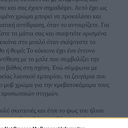
ήσει και σας έχουν σημαδέψει. Αυτό έχει ως
ιμένο χρώμα μπορεί να προκαλέσει και
τική αντίδραση, όταν το αντικρίζετε. Για
ίστε τα μάτια σας και σκεφτείτε ορισμένα
 εικόνα στο μυαλό όταν σκέφτεστε το
ο ή θυμό; Το κόκκινο έχει ένα έντονο
ντίθεση με το μπλε που συμβολίζει την
 το βάθος στη σχέση. Ενώ σύμφωνα με
είας λιανικού εμπορίου, τα ζευγάρια που
ο μοβ χρώμα για την κρεβατοκάμαρα τους
ό προσωπικών στιγμών.
πολύ σκοτεινές και έτσι το φως του ήλιου
ρο σας είναι ελάχιστο. Σύμφωνα όμως με
εση επίπτωση στη λίμπιντο των αντρών,