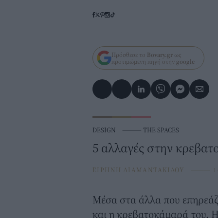
Πρόσθεσε το
Bovary.gr
ως
προτιμώμενη πηγή στην
google
DESIGN
⸻
THE SPACES
5 αλλαγές στην κρεβατ
ΕΙΡΗΝΗ ΔΙΑΜΑΝΤΑΚΙΔΟΥ
⸻
1
Mέσα στα άλλα που επηρεάζο
και η κρεβατοκάμαρά του. 