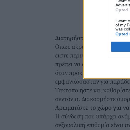
I want 
Advertis
Opted 
I want t
of my P
was col
Opted 
Διατηρήστε την κρεβατοκά
Οπως ακριβώς φροντίζετε τη
είστε περιποιημένες από το 
πρέπει να σκεφτείτε και την
όταν πρόκειται για το πρώτ
εμφανιζόσασταν για παράδε
Τακτοποιήστε και καθαρίστ
σεντόνια. Διακοσμήστε όμορ
Αρωματίστε το χώρο για να
Η σύνδεση που υπάρχει ανά
σεξουαλική επιθυμία είναι 