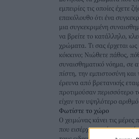
εμπειρίες τις οποίες έχετε ζ
επακόλουθο ότι ένα συγκεκρ
μια συγκεκριμένη συναισθημα
να βρείτε το κατάλληλο, κλε
χρώματα. Τι σας έρχεται ως
κόκκινο; Νιώθετε πάθος, πόθ
συναισθηματικό νόημα, σε α
πίστη, την εμπιστοσύνη και
έρευνα από βρετανικής εταιρ
προτιμούσαν περισσότερο τ
είχαν τον υψηλότερο αριθμ
Φωτίστε το χώρο
Ο χειμώνας κάνει τις μέρες 
που εισέρχεται μέσα στο χώ
τους ειδικούς, αυτό έχει άμ