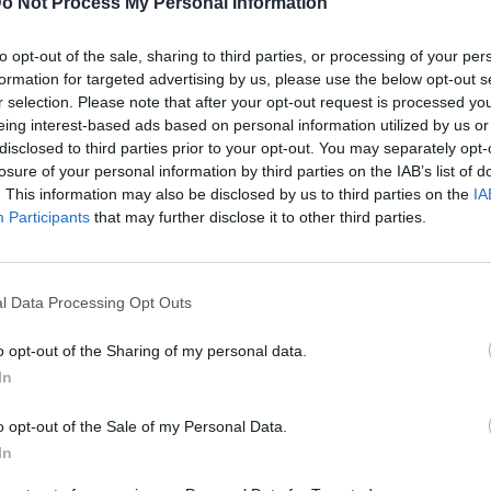
o Not Process My Personal Information
ρει την παραγωγή της τεστοστερόνης. Κι
to opt-out of the sale, sharing to third parties, or processing of your per
ηλό φωτισμό, που δημιουργεί ρομαντική
formation for targeted advertising by us, please use the below opt-out s
 εδώ σας προτείνουν να δοκιμάσετε να
r selection. Please note that after your opt-out request is processed y
ρο σας, ακόμα κι αν αυτό το πετύχετε με
eing interest-based ads based on personal information utilized by us or
disclosed to third parties prior to your opt-out. You may separately opt-
κουρτίνες.
losure of your personal information by third parties on the IAB’s list of
. This information may also be disclosed by us to third parties on the
IA
Participants
that may further disclose it to other third parties.
l Data Processing Opt Outs
o opt-out of the Sharing of my personal data.
In
o opt-out of the Sale of my Personal Data.
In