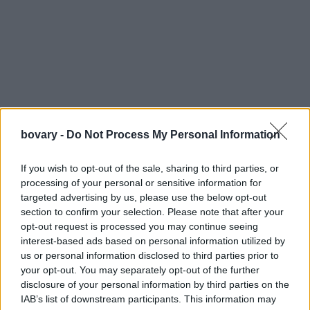
bovary -
Do Not Process My Personal Information
If you wish to opt-out of the sale, sharing to third parties, or
processing of your personal or sensitive information for
Το χρώμα τους είναι λευκό, αλλά πάνω τους φέρουν υπέροχα
targeted advertising by us, please use the below opt-out
μοτίβα σε μπλε απόχρωση, που μιμούνται τα μοναδικά σχέδια
section to confirm your selection. Please note that after your
της Δυναστείας των Ming και έτσι προκύπτει το γεφύρωμα 600
opt-out request is processed you may continue seeing
interest-based ads based on personal information utilized by
χρόνων σ’ αυτά τα μοναδικά πορσελάνινα «κουτάκια».
us or personal information disclosed to third parties prior to
Η δημοσίευση κοινοποιήθηκε από το χρήστη M A L S S I P
your opt-out. You may separately opt-out of the further
στις Μάρ 12, 2017, 6:53πμ PDT
(@malssip)
disclosure of your personal information by third parties on the
Η δημοσίευση κοινοποιήθηκε από το χρήστη Leigh Art Trail
IAB’s list of downstream participants. This information may