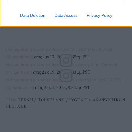
Data Deletion
Data Access
Privacy Policy
Η δημοσίευση κοινοποιήθηκε από το χρήστη Hop Abroad
στις Ιαν 17, 2017, 9:35πμ PST
(@hopabroad)
Η δημοσίευση κοινοποιήθηκε από το χρήστη John Gerhardt
στις Δεκ 19, 2016, 6:33μμ PST
(@jhgerhardt)
Η δημοσίευση κοινοποιήθηκε από το χρήστη MALLIN GROSS
στις Δεκ 7, 2015, 8:34πμ PST
(@mallingross)
TAGS
ΤΕΧΝΗ
/
ΠΟΡΣΕΛΑΝΗ
/
ΚΟΥΤΑΚΙΑ ΑΝΑΨΥΚΤΙΚΩΝ
/
LEI XUE