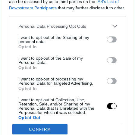
στις Απρ 1, 2017, 3:13πμ PDT
also be disclosed by us to third parties on the
IAB’s List of
(@leigharttrail)
Downstream Participants
that may further disclose it to other
Η δημοσίευση κοινοποιήθηκε από το χρήστη Avant Arte
third parties.
στις Νοέ 19, 2016, 2:17μμ PST
(@avant.arte)
Η δημοσίευση κοινοποιήθηκε από το χρήστη Marios
Personal Data Processing Opt Outs
στις Φεβ 17, 2017, 4:05πμ
Chatziparaskevas (@mario_friday)
I want to opt-out of the Sharing of my
PST
personal data.
Opted In
Η δημοσίευση κοινοποιήθηκε από το χρήστη The Brit & Barclay
στις Ιαν 28, 2017, 10:52πμ PST
(@thebritandbarclay)
I want to opt-out of the Sale of my
Personal Data.
Opted In
I want to opt-out of processing my
Personal Data for Targeted Advertising.
Opted In
I want to opt-out of Collection, Use,
Retention, Sale, and/or Sharing of my
Personal Data that Is Unrelated with the
Purposes for which it was collected.
Opted Out
CONFIRM