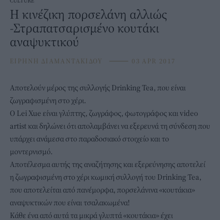
CULTURE
Η κινέζικη πορσελάνη αλλιώς
-Στραπατσαρισμένο κουτάκι
αναψυκτικού
ΕΙΡΗΝΗ ΔΙΑΜΑΝΤΑΚΙΔΟΥ
⸻
03 APR 2017
Αποτελούν μέρος της συλλογής Drinking Tea, που είναι
ζωγραφισμένη στο χέρι.
Ο Lei Xue είναι γλύπτης, ζωγράφος, φωτογράφος και video
artist και δηλώνει ότι απολαμβάνει να εξερευνά τη σύνδεση που
υπάρχει ανάμεσα στο παραδοσιακό στοιχείο και το
μοντερνισμό.
Αποτέλεσμα αυτής της αναζήτησης και εξερεύνησης αποτελεί
η ζωγραφισμένη στο χέρι κωμική συλλογή του Drinking Tea,
που αποτελείται από πανέμορφα, πορσελάνινα «κουτάκια»
αναψυκτικών που είναι τσαλακωμένα!
Κάθε ένα από αυτά τα μικρά γλυπτά «κουτάκια» έχει