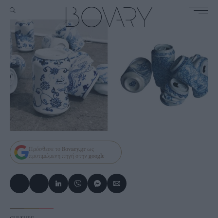
Πρόσθεσε το
Bovary.gr
ως
προτιμώμενη πηγή στην
google