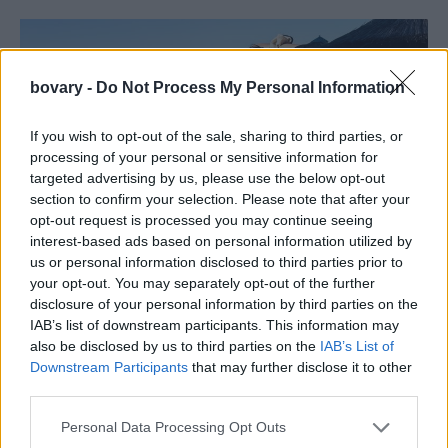
bovary -
Do Not Process My Personal Information
If you wish to opt-out of the sale, sharing to third parties, or
processing of your personal or sensitive information for
targeted advertising by us, please use the below opt-out
section to confirm your selection. Please note that after your
opt-out request is processed you may continue seeing
interest-based ads based on personal information utilized by
us or personal information disclosed to third parties prior to
PEOPLE AND STYLE
your opt-out. You may separately opt-out of the further
Η Τζένη Καζάκου με chocolate brown μπικίνι και
disclosure of your personal information by third parties on the
το πιο chic cover-up του καλοκαιριού
IAB’s list of downstream participants. This information may
also be disclosed by us to third parties on the
IAB’s List of
CELEBRITIES
⸻
05 AUG 2026
Downstream Participants
that may further disclose it to other
third parties.
Personal Data Processing Opt Outs