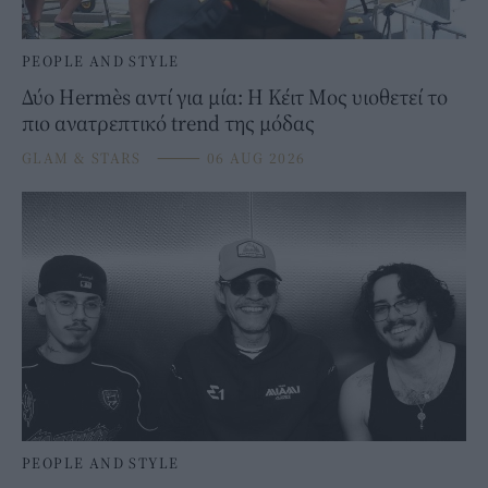
PEOPLE AND STYLE
Δύο Hermès αντί για μία: Η Κέιτ Μος υιοθετεί το
πιο ανατρεπτικό trend της μόδας
GLAM & STARS
⸻
06 AUG 2026
PEOPLE AND STYLE