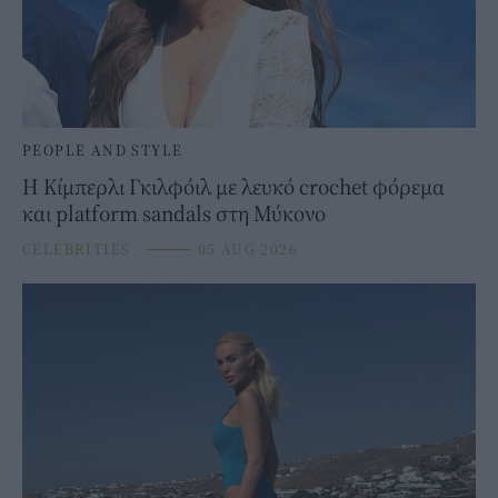
PEOPLE AND STYLE
Η Κίμπερλι Γκιλφόιλ με λευκό crochet φόρεμα
και platform sandals στη Μύκονο
CELEBRITIES
⸻
05 AUG 2026