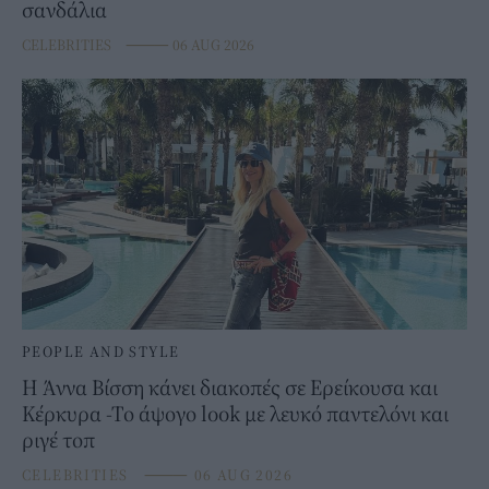
σανδάλια
CELEBRITIES
⸻
06 AUG 2026
PEOPLE AND STYLE
Η Άννα Βίσση κάνει διακοπές σε Ερείκουσα και
Κέρκυρα -Το άψογο look με λευκό παντελόνι και
ριγέ τοπ
CELEBRITIES
⸻
06 AUG 2026