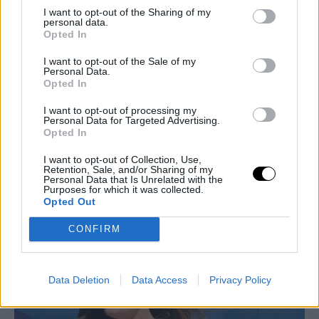
I want to opt-out of the Sharing of my
personal data.
Opted In
I want to opt-out of the Sale of my
Personal Data.
Opted In
I want to opt-out of processing my
Personal Data for Targeted Advertising.
Opted In
PEOPLE AND STYLE
Μαρί Σαντάλ και Μαρία Ολυμπία Ντε Γκρες στις
I want to opt-out of Collection, Use,
Retention, Sale, and/or Sharing of my
Σπέτσες: Dinner σε διάσημη ψαροταβέρνα με θέα
Personal Data that Is Unrelated with the
Purposes for which it was collected.
το Παλιό Λιμάνι
Opted Out
CELEBRITIES
⸻
05 AUG 2026
CONFIRM
Data Deletion
Data Access
Privacy Policy