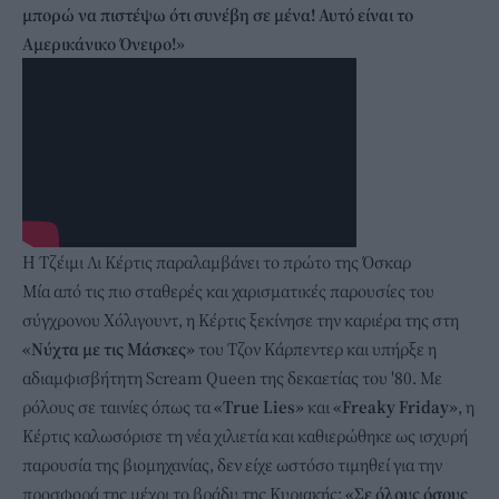
μπορώ να πιστέψω ότι συνέβη σε μένα! Αυτό είναι το
Αμερικάνικο Όνειρο!»
Η Τζέιμι Λι Κέρτις παραλαμβάνει το πρώτο της Όσκαρ
Μία από τις πιο σταθερές και χαρισματικές παρουσίες του
σύγχρονου Χόλιγουντ, η Κέρτις ξεκίνησε την καριέρα της στη
«Νύχτα με τις Μάσκες»
του Τζον Κάρπεντερ και υπήρξε η
αδιαμφισβήτητη Scream Queen της δεκαετίας του '80. Με
ρόλους σε ταινίες όπως τα
«True Lies»
και
«Freaky Friday»
, η
Κέρτις καλωσόρισε τη νέα χιλιετία και καθιερώθηκε ως ισχυρή
παρουσία της βιομηχανίας, δεν είχε ωστόσο τιμηθεί για την
προσφορά της μέχρι το βράδυ της Κυριακής:
«Σε όλους όσους