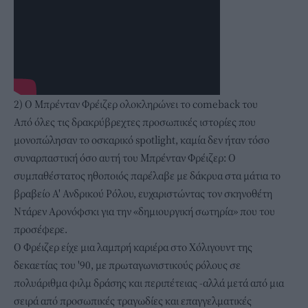
2) Ο Μπρένταν Φρέιζερ ολοκληρώνει το comeback του
Από όλες τις δρακρύβρεχτες προσωπικές ιστορίες που
μονοπώλησαν το οσκαρικό spotlight, καμία δεν ήταν τόσο
συναρπαστική όσο αυτή του Μπρένταν Φρέιζερ: Ο
συμπαθέστατος ηθοποιός παρέλαβε με δάκρυα στα μάτια το
βραβείο Α' Ανδρικού Ρόλου, ευχαριστώντας τον σκηνοθέτη
Ντάρεν Αρονόφσκι για την «δημιουργική σωτηρία» που του
προσέφερε.
Ο Φρέιζερ είχε μια λαμπρή καριέρα στο Χόλιγουντ της
δεκαετίας του '90, με πρωταγωνιστικούς ρόλους σε
πολυάριθμα φιλμ δράσης και περιπέτειας -αλλά μετά από μια
σειρά από προσωπικές τραγωδίες και επαγγελματικές