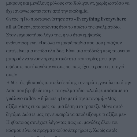
μικρούς και μεγάλους ρόλους στο Χόλιγουντ, χωρίς ωστόσο να
έχει αναγνωριστεί ποτέ από την ακαδημία.
Φέτος, η Γιο πρωταγωνίστησε στο
«Everything Everywhere
all at Once»
, αποσπώντας έτσι το πρώτο της αγαλματίδιο.
Στον ευχαριστήριο λόγο της, η γιο ήταν εμφανώς
ενθουσιασμένη: «Για όλα τα μικρά παιδιά που μου μοιάζουν,
αυτή είναι μια ακτίδα ελπίδας. Είναι μια απόδειξη πως τα όνειρα
μπορούν να γίνουν πραγματικότητα -και κυρίες μου, μην
αφήσετε ποτέ κανέναν να σας πει πως έχει περάσει η μπογιά
σας!»
Η 60ετής ηθοποιός αποτελεί επίσης την πρώτη γυναίκα από την
Ασία που βραβεύεται με το αγαλματίδιο:
«Απόψε σπάσαμε το
γυάλινο ταβάνι»
δήλωσε η Γιο μετά την απονομή. «Μας
αξίζουν ίσες ευκαιρίες και μια θέση στο τραπέζι. Μόνο αυτό
ζητάμε. Δώστε μας την ευκαιρία να αποδείξουμε τι αξίζουμε».
Η ηθοποιός συνέχισε λέγοντας πως «οι μανάδες όλου του
κόσμου είναι οι πραγματικοί σούπερ ήρωες. Χωρίς αυτές,