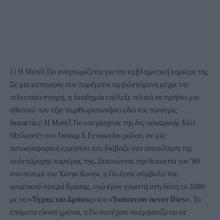
1) Η Μισέλ Γιο αναγνωρίζεται για την εμβληματική καριέρα της
Σε μια κατηγορία που παρέμεινε αμφιλεγόμενη μέχρι την
τελευταία στιγμή, η Ακαδημία επέλεξε τελικά να τιμήσει μια
ηθοποιό που είχε περιθωριοποιήσει εδώ και τέσσερις
δεκαετίες: Η Μισέλ Γιο υπερίσχυσε της δις-οσκαρικής Κέιτ
Μπλανσέτ στο Όσκαρ Ά Γυναικείου ρόλου, σε μία
αυτοαναφορική ερμηνεία που διάβαζε σαν αναπόληση της
πολυτάραχης καριέρας της. Ξεκινώντας την δεκαετία του '80
στο σινεμά του Χονγκ Κονγκ, η Γιο έγινε σύμβολο του
ασιατικού σινεμά δράσης, ενώ έγινε γνωστή στη δύση το 2000
με τα
«Τίγρης και Δράκος»
και
«Tomorrow never Dies»
. Τα
επόμενα είκοσι χρόνια, η Γιο συνέχισε να εμφανίζεται σε