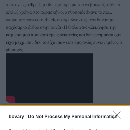
αποτυχίες, ο Φρέιζερ είδε την καριέρα του να βουλιάζει. Μετά
από 15 χρόνια στο παρασκήνιο, ο ηθοποιός έκανε το πιο...
«παραμυθένιο» comeback, ενσαρκώνοντας έναν θανάσιμα
παχύσαρκο άνδρα στην ταινία «H Φάλαινα»:
«Ξεκίνησα την
καριέρα μου πριν από τρεις δεκαετίες και δεν εκτιμούσα ο,τι
είχα μέχρι που δεν το είχα πια»
είπε εμφανώς συγκινημένος ο
ηθοποιός.
bovary -
Do Not Process My Personal Information