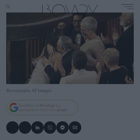
Φωτογραφία: AP Images
Πρόσθεσε το
Bovary.gr
ως
προτιμώμενη πηγή στην
google