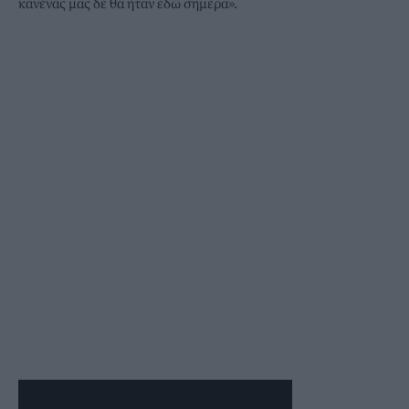
κανένας μας δε θα ήταν εδώ σήμερα».