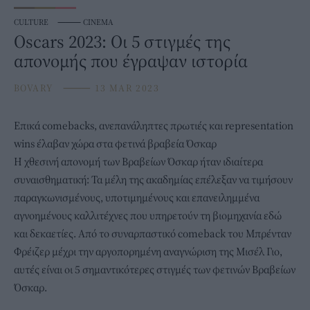
CULTURE
⸻
CINEMA
Oscars 2023: Οι 5 στιγμές της
απονομής που έγραψαν ιστορία
BOVARY
⸻
13 MAR 2023
Επικά comebacks, ανεπανάληπτες πρωτιές και representation
wins έλαβαν χώρα στα φετινά βραβεία Όσκαρ
Η χθεσινή απονομή των Βραβείων Όσκαρ ήταν ιδιαίτερα
συναισθηματική: Τα μέλη της ακαδημίας επέλεξαν να τιμήσουν
παραγκωνισμένους, υποτιμημένους και επανειλημμένα
αγνοημένους καλλιτέχνες που υπηρετούν τη βιομηχανία εδώ
και δεκαετίες. Από το συναρπαστικό comeback του Μπρένταν
Φρέιζερ μέχρι την αργοπορημένη αναγνώριση της Μισέλ Γιο,
αυτές είναι οι 5 σημαντικότερες στιγμές των φετινών Βραβείων
Όσκαρ.