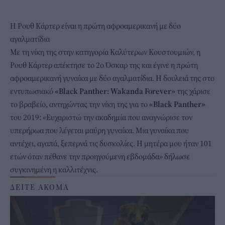
Η Ρουθ Κάρτερ είναι η πρώτη αφροαμερικανή με δύο
αγαλματίδια
Με τη νίκη της στην κατηγορία Καλύτερων Κουστουμιών, η
Ρουθ Κάρτερ απέκτησε το 2ο Όσκαρ της και έγινε η πρώτη
αφροαμερικανή γυναίκα με δύο αγαλματίδια. Η δουλειά της στο
εντυπωσιακό
«Black Panther: Wakanda Forever»
της χάρισε
το βραβείο, αντηχώντας την νίκη της για το
«Black Panther»
του 2019: «Ευχαριστώ την ακαδημία που αναγνώρισε τον
υπερήρωα που λέγεται μαύρη γυναίκα. Μια γυναίκα που
αντέχει, αγαπά, ξεπερνά τις δυσκολίες. Η μητέρα μου ήταν 101
ετών όταν πέθανε την προηγούμενη εβδομάδα» δήλωσε
συγκινημένη η καλλιτέχνις.
ΔΕΙΤΕ ΑΚΟΜΑ