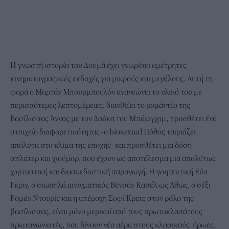
Η γνωστή ιστορία του Δουμά έχει γνωρίσει αμέτρητες
κινηματογραφικές εκδοχές για μικρούς και μεγάλους. Αυτή τη
φορά ο Μαρτάν Μπουρμπουλόν ανανεώνει το υλικό του με
περισσότερες λεπτομέρειες, διανθίζει το ρομάντζο της
Βασίλισσας Άννας με τον Δούκα του Μπάκιγχαμ, προσθέτει ένα
στοιχείο διαφορετικότητας -ο biosexual Πόθος ταιριάζει
απόλυτα στο κλίμα της εποχής- και προσθέτει μια δόση
σπλάτερ και χιούμορ, που έχουν ως αποτέλεσμα μια απολύτως
χορταστική και διασκεδαστική παραγωγή. Η γοητευτική Εύα
Γκριν, ο σιωπηλά αινιγματικός Βενσάν Κασέλ ως Άθως, ο σέξι
Ρομάν Ντουρίς και η υπέροχη Σοφί Κριπς στον ρόλο της
βασίλισσας, είναι μόνο μερικοί από τους πρωτοκλασάτους
πρωταγωνιστές, που δίνουν νέο αέρα στους κλασικούς ήρωες.