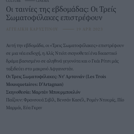
CULTURE
⸻
CINEMA
Οι ταινίες της εβδομάδας: Οι Τρείς
Σωματοφύλακες επιστρέφουν
ΑΓΓΕΛΙΚΗ ΚΑΡΥΣΤΙΝΟΥ
⸻
19 APR 2023
Αυτή την εβδομάδα, οι «Τρεις Σωματοφύλακες» επιστρέφουν
σε μια νέα εκδοχή, η Αλίς Ντιόπ σκηνοθετεί ένα δικαστικό
δράμα βασισμένο σε αληθινά γεγονότα και ο Γκάι Ρίτσι μάς
ταξιδεύει στο μακρινό Αφγανιστάν.
Οι Τρεις Σωματοφύλακες: Ντ' Αρτανιάν (Les Τrois
Μousquetaires: D'Artagnan)
Σκηνοθεσία: Μαρτάν Μπουρμπουλόν
Παίζουν: Φρανσουά Σιβίλ, Βενσάν Κασέλ, Ρομέν Ντουρίς, Πίο
Μαρμάι, Εύα Γκριν