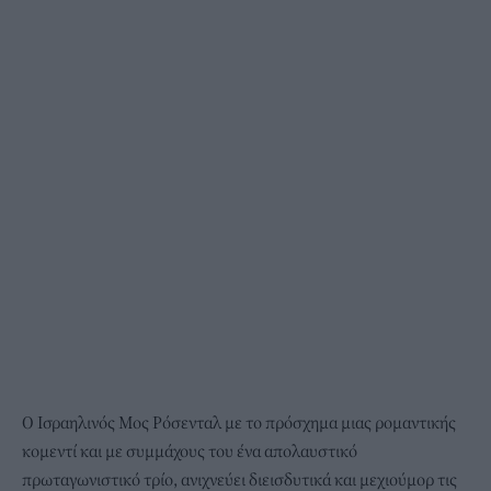
Ο Ισραηλινός Μος Ρόσενταλ με το πρόσχημα μιας ρομαντικής
κομεντί και με συμμάχους του ένα απολαυστικό
πρωταγωνιστικό τρίο, ανιχνεύει διεισδυτικά και μεχιούμορ τις