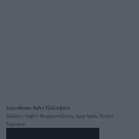
Σκηνοθεσία: Βαΐντ Τζαλιλβάντ
Παίζουν: Ναβίντ Μοχαμαντζάντεχ, Αμίρ Αγκάι, Ντιάνα
Χαμπίμπι