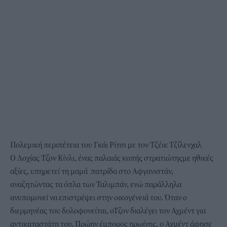
Πολεμική περιπέτεια του Γκάι Ρίτσι με τον Τζέικ Τζίλενχαλ
Ο Λοχίας Τζον Κίνλι, ένας παλαιάς κοπής στρατιώτηςμε ηθικές
αξίες, υπηρετεί τη μαμά πατρίδα στο Αφγανιστάν,
αναζητώντας τα όπλα των Ταλιμπάν, ενώ παράλληλα
ανυπομονεί να επιστρέψει στην οικογένειά του. Όταν ο
διερμηνέας του δολοφονείται, οΤζον διαλέγει τον Αχμέντ για
αντικαταστάτη του. Πρώην έμπορος ηρωίνης, ο Αχμέντ άφησε