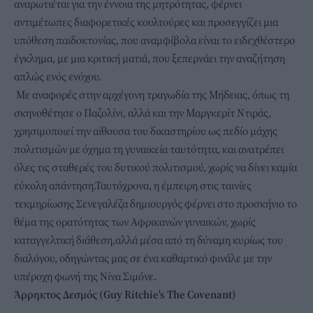
αναρωτιέται για την έννοια της μητρότητας, φέρνει
αντιμέτωπες διαφορετικές κουλτούρες και προσεγγίζει μια
υπόθεση παιδοκτονίας, που αναμφίβολα είναι το ειδεχθέστερο
έγκλημα, με μια κριτική ματιά, που ξεπερνάει την αναζήτηση
απλώς ενός ενόχου.
Με αναφορές στην αρχέγονη τραγωδία της Μήδειας, όπως τη
σκηνοθέτησε ο Παζολίνι, αλλά και την Μαργκερίτ Ντιράς,
χρησιμοποιεί την αίθουσα του δικαστηρίου ως πεδίο μάχης
πολιτισμών με όχημα τη γυναικεία ταυτότητα, και ανατρέπει
όλες τις σταθερές του δυτικού πολιτισμού, χωρίς να δίνει καμία
εύκολη απάντηση.Ταυτόχρονα, η έμπειρη στις ταινίες
τεκμηρίωσης Σενεγαλέζα δημιουργός φέρνει στο προσκήνιο το
θέμα της ορατότητας των Αφρικανών γυναικών, χωρίς
καταγγελτική διάθεση,αλλά μέσα από τη δύναμη κυρίως του
διαλόγου, οδηγώντας μας σε ένα καθαρτικό φινάλε με την
υπέροχη φωνή της Νίνα Σιμόνε.
Άρρηκτος
Δεσμός (Guy Ritchie's The Covenant)