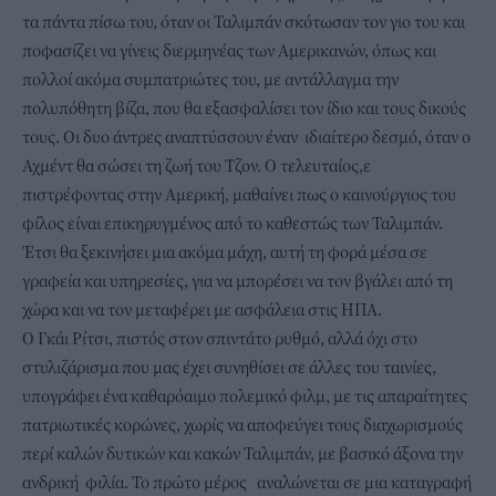
τα πάντα πίσω του, όταν οι Ταλιμπάν σκότωσαν τον γιο του και
ποφασίζει να γίνεις διερμηνέας των Αμερικανών, όπως και
πολλοί ακόμα συμπατριώτες του, με αντάλλαγμα την
πολυπόθητη βίζα, που θα εξασφαλίσει τον ίδιο και τους δικούς
τους. Οι δυο άντρες αναπτύσσουν έναν ιδιαίτερο δεσμό, όταν ο
Αχμέντ θα σώσει τη ζωή του Τζον. Ο τελευταίος,ε
πιστρέφοντας στην Αμερική, μαθαίνει πως ο καινούργιος του
φίλος είναι επικηρυγμένος από το καθεστώς των Ταλιμπάν.
Έτσι θα ξεκινήσει μια ακόμα μάχη, αυτή τη φορά μέσα σε
γραφεία και υπηρεσίες, για να μπορέσει να τον βγάλει από τη
χώρα και να τον μεταφέρει με ασφάλεια στις ΗΠΑ.
Ο Γκάι Ρίτσι, πιστός στον σπιντάτο ρυθμό, αλλά όχι στο
στυλιζάρισμα που μας έχει συνηθίσει σε άλλες του ταινίες,
υπογράφει ένα καθαρόαιμο πολεμικό φιλμ, με τις απαραίτητες
πατριωτικές κορώνες, χωρίς να αποφεύγει τους διαχωρισμούς
περί καλών δυτικών και κακών Ταλιμπάν, με βασικό άξονα την
ανδρική φιλία. Το πρώτο μέρος αναλώνεται σε μια καταγραφή