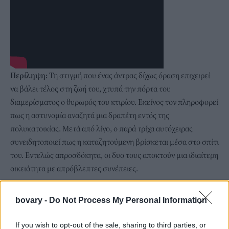
Περίληψη:
Τη στιγμή που ένας άντρας δίχως όραση επιχειρεί
να βάλει τέλος στη ζωή του, χτυπά την πόρτα του
διαμερίσματος ο θυρωρός του κτιρίου. Εκείνος τον πληροφορεί
πως η αστυνομία αναζητά μια δραπέτη εντός της
πολυκατοικίας. Μετά από λίγο, ο παρά τρίχα αυτόχειρας
συνειδητοποιεί πως η καταζητούμενη βρίσκεται μέσα στο σπίτι
του. Εντελώς απροσδόκητα, οι δυο τους αποκτούν μια ιδιαίτερη
οικειότητα με απρόβλεπτες συνέπειες.
bovary -
Do Not Process My Personal Information
If you wish to opt-out of the sale, sharing to third parties, or