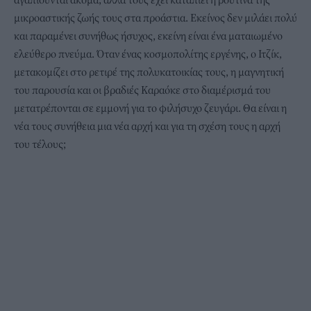
μικροαστικής ζωής τους στα προάστια. Εκείνος δεν μιλάει πολύ
και παραμένει συνήθως ήσυχος, εκείνη είναι ένα ματαιωμένο
ελεύθερο πνεύμα. Όταν ένας κοσμοπολίτης εργένης, ο Ιτζίκ,
μετακομίζει στο ρετιρέ της πολυκατοικίας τους, η μαγνητική
του παρουσία και οι βραδιές Καραόκε στο διαμέρισμά του
μετατρέπονται σε εμμονή για το φιλήσυχο ζευγάρι. Θα είναι η
νέα τους συνήθεια μια νέα αρχή και για τη σχέση τους η αρχή
του τέλους;