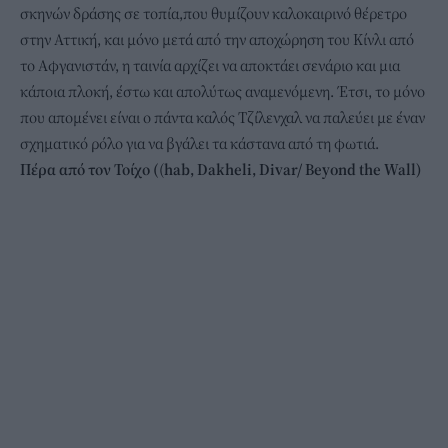
σκηνών δράσης σε τοπία,που θυμίζουν καλοκαιρινό θέρετρο
στην Αττική, και μόνο μετά από την αποχώρηση του Κίνλι από
το Αφγανιστάν, η ταινία αρχίζει να αποκτάει σενάριο και μια
κάποια πλοκή, έστω και απολύτως αναμενόμενη. Έτσι, το μόνο
που απομένει είναι ο πάντα καλός Τζίλενχαλ να παλεύει με έναν
σχηματικό ρόλο για να βγάλει τα κάστανα από τη φωτιά.
Πέρα από τον Τοίχο (
(
hab, Dakheli, Divar/
Beyond the Wall)