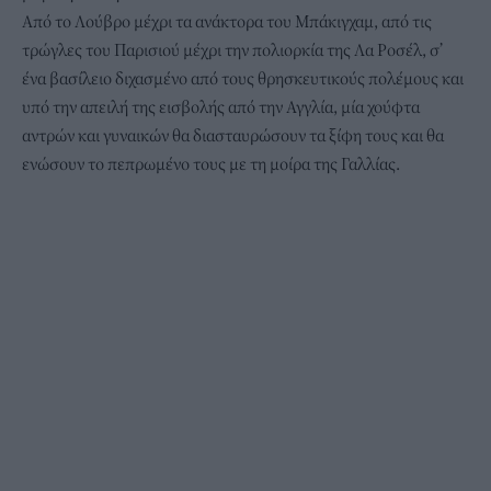
Από το Λούβρο μέχρι τα ανάκτορα του Μπάκιγχαμ, από τις
τρώγλες του Παρισιού μέχρι την πολιορκία της Λα Ροσέλ, σ’
ένα βασίλειο διχασμένο από τους θρησκευτικούς πολέμους και
υπό την απειλή της εισβολής από την Αγγλία, μία χούφτα
αντρών και γυναικών θα διασταυρώσουν τα ξίφη τους και θα
ενώσουν το πεπρωμένο τους με τη μοίρα της Γαλλίας.