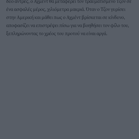
δύο άντρες, ο Αχμέντ θα μεταφέρει τον τραυματισμένο Τζον σε
ένα ασφαλές μέρος, χιλιόμετρα μακριά. Όταν ο Τζον γυρίσει
στην Αμερική και μάθει πως ο Αχμέντ βρίσκεται σε κίνδυνο,
αποφασίζει να επιστρέψει πίσω για να βοηθήσει τον φίλο του,
ξεπληρώνοντας το χρέος του προτού να είναι αργά.