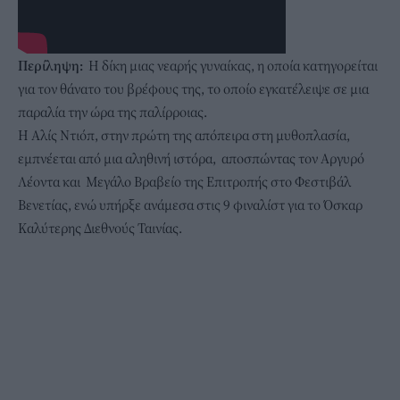
Περίληψη:
Η δίκη μιας νεαρής γυναίκας, η οποία κατηγορείται
για τον θάνατο του βρέφους της, το οποίο εγκατέλειψε σε μια
παραλία την ώρα της παλίρροιας.
Η Αλίς Ντιόπ, στην πρώτη της απόπειρα στη μυθοπλασία,
εμπνέεται από μια αληθινή ιστόρα, αποσπώντας τον Αργυρό
Λέοντα και Μεγάλο Βραβείο της Επιτροπής στο Φεστιβάλ
Βενετίας, ενώ υπήρξε ανάμεσα στις 9 φιναλίστ για το Όσκαρ
Καλύτερης Διεθνούς Ταινίας.