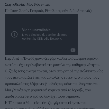
Σκηνοθεσία: Μος Ρόσενταλ
Παίζουν: Σασόν Γκαμπάι, Ρίτα Σουκρούν, Λιόρ Ασκενάζι
Περίληψη:
Ένα 60χρονο ζευγάρι νιώθει ακόμα ερωτευμένο,
ωστόσο, έχει εγκλωβιστεί στη ρουτίνα της καθημερινότητας.
Οι ζωές τους ανατρέπονται, όταν στο ρετιρέ της πολυκατοικίας
τους μετακομίζει ένας κοσμοπολίτης εργένης, ο οποίος τους
προσκαλεί στις ξέφρενες βραδιές καραόκε που διοργανώνει.
Mια γλυκόπικρη ρομαντική κομεντί από το Ισραήλ, που
αποδεικνύει ότι ο χρόνος δεν έχει τόσο σημασία.
Η Τόβα και ο Μέιρ είναι ένα ζευγάρι στα εξήντα, που
αγαπιούνται ακόμα, αλλά τους έχει καταπιεί η ρουτίνα της