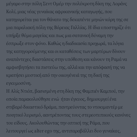
μέγαρο στην πόλη Σεντ Ομέρ την πολύκροτη δίκη της Λοράνς
Κολί, μιας νέας γυναίκας αφρικανικής καταγωγής, που
κατηγορείται για τον θάνατο της δεκαπέντε μηνών κόρη της σε
μια παραλιακή πόλη της Βόρειας Γαλλίας. Η ίδια υποστηρίζε ότι
υπήρξε θύμα μαγείας και πως μια σατανική δύναμη την
έσπρωξε στον φόνο. Καθώς η διαδικασία προχωρά, τα λόγια
της κατηγορούμενης και οι καταθέσεις των μαρτύρων δίνουν
αναπάντεχες διαστάσεις στην υπόθεση και κάνουν τη Ραμά να
αμφισβητήσει τα πιστεύω της, αλλά και την απόφασή της να
κρατήσει μυστική από την οικογένειά της τη δική της
εγκυμοσύνη.
Η Αλίς Ντιόπ, βασισμένη στη δίκη της Φαμπιέν Καμπού, την
οποία παρακολούθησε ενώ ήταν έγκυος, δημιουργεί ένα
στιβαρό δικαστικό δράμα, παντρεύοντας το ντοκιμαντέρ με
ποιητικό λυρισμό, ααντρέποντας τους στερεοτυπικούς κανόνες
του είδους. Ακολουθώντας την οπτική της Ράμα, που
λειτουργεί ως alter ego της, αντιπαραβάλλει δυο γυναίκες,