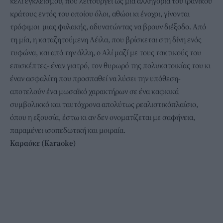
κελί εγκλεισμού, που λειτουργεί ως μια αλληγορία του ιρανικού
κράτους εντός του οποίου όλοι, αθώοι κι ένοχοι, γίνονται
τρόφιμοι μιας φυλακής, αδυνατώντας να βρουν διέξοδο. Από
τη μία, η καταζητούμενη Λέιλα, που βρίσκεται στη δίνη ενός
τυφώνα, και από την άλλη, ο Αλί μαζί με τους τακτικούς του
επισκέπτες- έναν γιατρό, τον θυρωρό της πολυκατοικίας του κι
έναν ασφαλίτη που προσπαθεί να λύσει την υπόθεση-
αποτελούν ένα μωσαϊκό χαρακτήρων σε ένα καφκικά
συμβολικκό και ταυτόχρονα απολύτως ρεαλιστικόπλαίσιο,
όπου η εξουσία, έστω κι αν δεν ονοματίζεται με σαφήνεια,
παραμένει ισοπεδωτική και μοιραία.
Καραόκε (Karaoke)