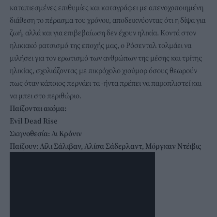
καταπιεσμένες επιθυμίες και καταγράφει με απενοχοποιημένη
διάθεση το πέρασμα του χρόνου, αποδεικνύοντας ότι η δίψα για
ζωή, αλλά και για επιβεβαίωση δεν έχουν ηλικία. Κοντά στον
ηλικιακό ρατσισμό της εποχής μας, ο Ρόσενταλ τολμάει να
μιλήσει για τον ερωτισμό των ανθρώπων της μέσης και τρίτης
ηλικίας, σχολιάζοντας με πικρόχολο χιούμορ όσους θεωρούν
πως όταν κάποιος περνάει τα -ήντα πρέπει να παροπλιστεί και
να μπει στο περιθώριο.
Παίζονται ακόμα:
Evil Dead Rise
Σκηνοθεσία: Λι Κρόνιν
Παίζουν: Λίλι Σάλιβαν, Αλίσα Σάδερλαντ, Μόργκαν Ντέιβις