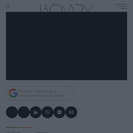
Πρόσθεσε το
Bovary.gr
ως
προτιμώμενη πηγή στην
google