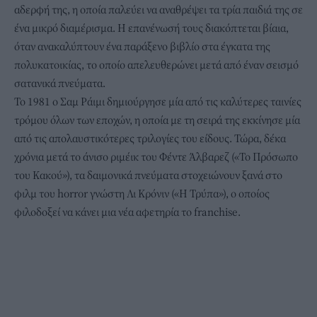
αδερφή της, η οποία παλεύει να αναθρέψει τα τρία παιδιά της σε
ένα μικρό διαμέρισμα. Η επανένωσή τους διακόπτεται βίαια,
όταν ανακαλύπτουν ένα παράξενο βιβλίο στα έγκατα της
πολυκατοικίας, το οποίο απελευθερώνει μετά από έναν σεισμό
σατανικά πνεύματα.
Το 1981 ο Σαμ Ράιμι δημιούργησε μία από τις καλύτερες ταινίες
τρόμου όλων των εποχών, η οποία με τη σειρά της εκκίνησε μία
από τις απολαυστικότερες τριλογίες του είδους. Τώρα, δέκα
χρόνια μετά το άνισο ριμέικ του Φέντε Άλβαρεζ («Το Πρόσωπο
του Κακού»), τα δαιμονικά πνεύματα στοχειώνουν ξανά στο
φιλμ του horror γνώστη Λι Κρόνιν («Η Τρύπα»), ο οποίος
φιλοδοξεί να κάνει μια νέα αφετηρία το franchise.