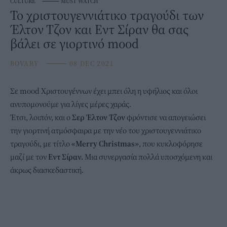
CULTURE
⸻
MUST WATCH
Το χριστουγεννιάτικο τραγούδι των
Έλτον Τζον και Εντ Σίραν θα σας
βάλει σε γιορτινό mood
BOVARY
⸻
08 DEC 2021
Σε mood
Χριστουγέννων
έχει μπει όλη η υφήλιος και όλοι
ανυπομονούμε για λίγες μέρες χαράς.
Έτσι, λοιπόν, και ο
Σερ Έλτον Τζον
φρόντισε να απογειώσει
την γιορτινή ατμόσφαιρα με την νέο του χριστουγεννιάτικο
τραγούδι, με τίτλο
«Merry Christmas»
, που κυκλοφόρησε
μαζί με τον
Εντ Σίραν.
Μια συνεργασία πολλά υποσχόμενη και
άκρως διασκεδαστική.