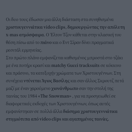
Οι δυο τους έδωσαν μια άλλη διάσταση στα συνηθισμένα
χριστουγεννιάτικα video clips
,
δημιουργώντας την απόλυτη
x-mas ατμόσφαιρα
. Ο Έλτον Τζον κάθεται στην κλασική του
θέση πίσω από το
πιάνο
και ο Εντ Σίραν δίνει πραγματικά
ρεσιτάλ ερμηνείας.
Στο πρώτο πλάνο εμφανίζεται καθισμένος μπροστά στο τζάκι
με ένα ποτήρι κρασί και
matchy Gucci tracksuits
σε κόκκινο
και πράσινο, τα κατεξοχήν χρώματα των Χριστουγέννων. Στη
συνέχεια
ντύνεται Άγιος Βασίλης
και σαν άλλος Σκρουτζ πετά
μαζί με έναν χαρούμενο
χιονάνθρωπο
σαν την στολή της
ταινίας του 1984
«The Snowman»
, για να προσγειωθεί σε
διαφορετικές εκδοχές των Χριστουγέννων, όπως αυτές
εμφανίστηκαν σε πολλά άλλα
διάσημα χριστουγεννιάτικα
στιγμιότυπα από video clips και αγαπημένες ταινίες.