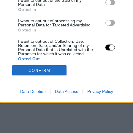
I want to opt-out of the Sale of my
Wham
, αλλά και το
«Stay Another Day» των British Band
Personal Data.
Opted In
East 17.
Το video κλείνει με το δίδυμο να τραγουδά μέσα σε ένα σκηνικό
I want to opt-out of processing my
Personal Data for Targeted Advertising.
γεμάτο δέντρα, στολίδια, Άγιους Βασίληδες, μάγους και ξωτικά.
Opted In
I want to opt-out of Collection, Use,
Retention, Sale, and/or Sharing of my
Personal Data that Is Unrelated with the
Purposes for which it was collected.
Opted Out
CONFIRM
Data Deletion
Data Access
Privacy Policy