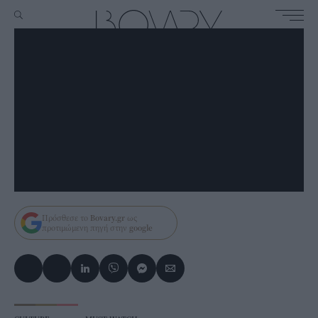
Πρόσθεσε το
Bovary.gr
ως
προτιμώμενη πηγή στην
google