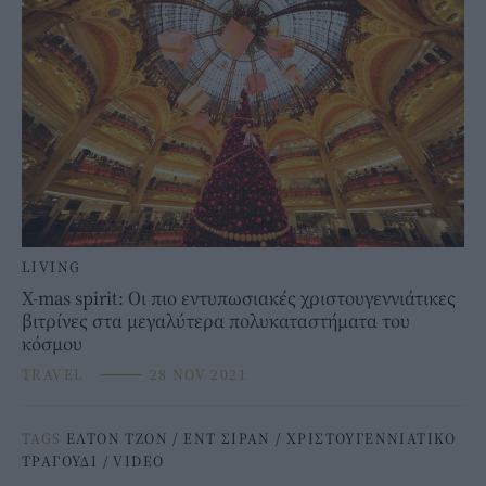
LIVING
X-mas spirit: Οι πιο εντυπωσιακές χριστουγεννιάτικες
βιτρίνες στα μεγαλύτερα πολυκαταστήματα του
κόσμου
TRAVEL
⸻
28 NOV 2021
TAGS
ΕΛΤΟΝ ΤΖΟΝ
/
ΕΝΤ ΣΙΡΑΝ
/
ΧΡΙΣΤΟΥΓΕΝΝΙΑΤΙΚΟ
ΤΡΑΓΟΥΔΙ
/
VIDEO