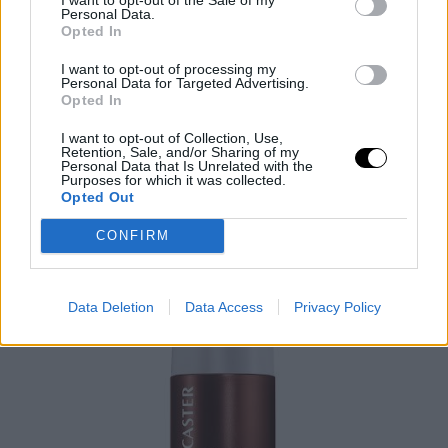
Εμπνευσμένη από τα Ασιατικά μαξιλάρια, αυτή η κρέμα διαθέτη
Personal Data.
μια ιδιαίτερη, προσαρμόσιμη υφή, που αφήνει μια απίστευτη
Opted In
αίσθηση δροσιάς στην επαφή και άνεση διαρκείας στη
I want to opt-out of processing my
συνέχεια. Αλλά δεν σταματά εδώ: η συγκεκριμένη υφή δε
Personal Data for Targeted Advertising.
Opted In
γοητεύει μόνο τις αισθήσεις, αλλά χαρίζει και συνεχή
ενυδάτωση. Μετά το ξύπνημα, η επιδερμίδα δείχνει πιο νεανική
I want to opt-out of Collection, Use,
Retention, Sale, and/or Sharing of my
και ξεκούραστη.
Personal Data that Is Unrelated with the
Purposes for which it was collected.
Opted Out
CONFIRM
Data Deletion
Data Access
Privacy Policy