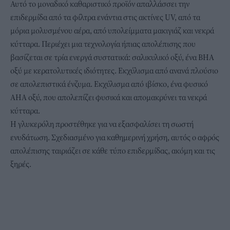
Αυτό το μοναδικό καθαριστικό προϊόν απαλλάσσει την
επιδερμίδα από τα φίλτρα ενάντια στις ακτίνες UV, από τα
μόρια μολυσμένου αέρα, από υπολείμματα μακιγιάζ και νεκρά
κύτταρα. Περιέχει μια τεχνολογία ήπιας απολέπισης που
βασίζεται σε τρία ενεργά συστατικά: σαλικυλικό οξύ, ένα BHA
οξύ με κερατολυτικές ιδιότητες. Εκχύλισμα από ανανά πλούσιο
σε απολεπιστικά ένζυμα. Εκχύλισμα από ιβίσκο, ένα φυσικό
AHA οξύ, που απολεπίζει φυσικά και απομακρύνει τα νεκρά
κύτταρα.
Η γλυκερόλη προστέθηκε για να εξασφαλίσει τη σωστή
ενυδάτωση. Σχεδιασμένο για καθημερινή χρήση, αυτός ο αφρός
απολέπισης ταιριάζει σε κάθε τύπο επιδερμίδας, ακόμη και τις
ξηρές.