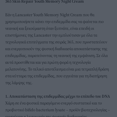
365 Skin Repair Youth Memory Night Cream
Εάν η Lancaster Youth Memory Night Cream που θα
χρησιμοποιήσετε κάνει την επιδερμίδα σας να φαίνεται πιο
νεανική και ξεκούραστη όταν ξυπνάτε, είναι επειδή οι
επιστήμονες της Lancaster την εμπλούτισαν με όλα τα
τεχνολογικά επιτεύγματα της σειράς 365, που προστατεύουν
και ενεργοποιούν της φυσική διαδικασία αποκατάστασης της
επιδερμίδας, παρατείνοντας τη νεανική της εμφάνιση. Σε όλα
αυτά προστίθεται και για πρώτη φορά η τεχνολογία
μελατονίνης. Το τελικό αποτέλεσμα είναι μια τετραπλή δράση
στα κύτταρα της επιδερμίδας, που εγγυάται για τη διατήρηση
της λάμψης της.
1. Αποκατάσταση της επιδερμίδας μέχρι το επίπεδο του DNA
Χάρη σε ένα φυσικά παραγόμενο ενεργό συστατικό και το
προβιοτικό bifido bacterium lysate – προϊόν βιοτεχνολογίας –
ενισχύεται η λειτουργία της φυσικής διαδικασίας