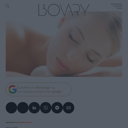
Πρόσθεσε το
Bovary.gr
ως
προτιμώμενη πηγή στην
google