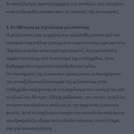
Το αποτέλεσμα: άριστη έκφραση των γονιδίων, που επιτρέπει
στην επιδερμίδα να ανακτήσει τις νεανικές της λειτουργίες.
4. Ενυδάτωση με τεχνολογία μελατονίνης
Η μελατονίνη είναι η ορμόνη που απελευθερώνεται από τον
εγκέφαλο και στέλνει μήνυμα στο σώμα ότι είναι ώρα για ύπνο.
Παρόλα αυτά δεν είναι ευρύτερα γνωστό, ότι η μελατονίνη
παράγεται επίσης από τα κύτταρα της επιδερμίδας, όπου
διαδραματίζει σημαντικό αντιοξειδωτικό ρόλο.
Οι επιστήμονες της Lancaster προκειμένου να διατηρήσουν
την αντιοξειδωτική λειτουργία της μελατονίνης στην
επιδερμίδα στρέφονται σε ένα εκχύλισμα που προέρχεται από
το φλοιό του δέντρου Albizia julibrissin, του οποίου τα φύλλα
ανοίγουν και κλείνουν, ανάλογα με την παρουσία ή απουσία
φωτός. Αυτό το εκχύλισμα ενισχύει την αντιοξειδωτική άμυνα
και εξασφαλίζει εξαιρετικά επίπεδα ενέργειας στα κύτταρα,
σαν μια τονωτική ένεση.