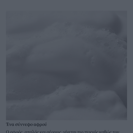
Ένα σύννεφο αφρού
Ο αφρός, απαλός και αέρινος, γίνεται πιο πυκνός καθώς τoν