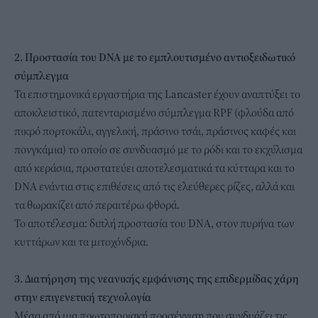
2. Προστασία του DNA με το εμπλουτισμένο αντιοξειδωτικό
σύμπλεγμα
Τα επιστημονικά εργαστήρια της Lancaster έχουν αναπτύξει το
αποκλειστικό, πατενταρισμένο σύμπλεγμα RPF (φλούδα από
πικρό πορτοκάλι, αγγελική, πράσινο τσάι, πράσινος καφές και
πονγκάμια) το οποίο σε συνδυασμό με το ρόδι και το εκχύλισμα
από κεράσια, προστατεύει αποτελεσματικά τα κύτταρα και το
DNA ενάντια στις επιθέσεις από τις ελεύθερες ρίζες, αλλά και
τα θωρακίζει από περαιτέρω φθορά.
Το αποτέλεσμα: διπλή προστασία του DNA, στον πυρήνα των
κυττάρων και τα μιτοχόνδρια.
3. Διατήρηση της νεανικής εμφάνισης της επιδερμίδας χάρη
στην επιγενετική τεχνολογία
Μέσα από μια πρωτοποριακή προσέγγιση που συνδυάζει τις