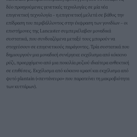
δύο προηγούμενες γενετικές τεχνολογίες σε μία νέα
επιγενετική τεχνολογία – η επιγενετική μελετά σε βάθος την
επίδραση του περιβάλλοντος στην έκφραση των γονιδίων – οι
επιστήμονες της Lancaster συμπεριέλαβαν μοναδικά
συστατικά, που συνδυαζόμενα μεταξύ τους μπορούν να
στοχεύσουν σε επιγενετικούς παράγοντες. Τρία συστατικά που
δημιουργούν μια μοναδική συνέργεια: εκχύλισμα από κόκκινο
ρύζι, προερχόμενο από μια ποικιλία ρυζιού ιδιαίτερα ανθεκτική
σε επιθέσεις. Εκχύλισμα από κόκκινο κρασί και εκχύλισμα από
φυτό plantain («πεντάνευρο» που παρατείνει τη μακροβιότητα
των κυττάρων).