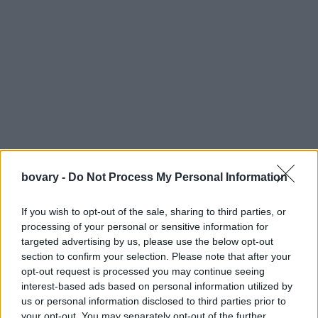
bovary -
Do Not Process My Personal Information
If you wish to opt-out of the sale, sharing to third parties, or
processing of your personal or sensitive information for
Με το σύστημα Click & Curl, οι τέλειες μπούκλες δεν ήταν ποτέ
targeted advertising by us, please use the below opt-out
άλλοτε πιο εύκολες: απλά τοποθετήστε την τούφα στον
section to confirm your selection. Please note that after your
κύλινδρο, πατήστε το κουμπί και τα μαλλιά σας αυτόματα θα
opt-out request is processed you may continue seeing
interest-based ads based on personal information utilized by
λάβουν τη μορφή που επιθυμείτε. Το ηχητικό σήμα θα σας
us or personal information disclosed to third parties prior to
ενημερώσει για το πότε τα μαλλιά θα είναι έτοιμα με τις
your opt-out. You may separately opt-out of the further