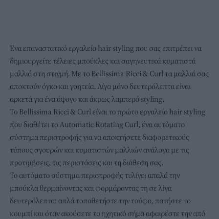
Ενα επαναστατικό εργαλείο hair styling που σας επιτρέπει να
δημιουργείτε τέλειες μπούκλες και σαγηνευτικά κυματιστά
μαλλιά στη στιγμή. Με το Bellissima Ricci & Curl τα μαλλιά σας
αποκτούν όγκο και γοητεία. Λίγα μόνο δευτερόλεπτα είναι
αρκετά για ένα άψογο και άκρως λαμπερό styling.
To Bellissima Ricci & Curl είναι το πρώτο εργαλείο hair styling
που διαθέτει το Automatic Rotating Curl, ένα αυτόματο
σύστημα περιστροφής για να αποκτήσετε διαφορετικούς
τύπους σγουρών και κυματιστών μαλλιών ανάλογα με τις
προτιμήσεις, τις περιστάσεις και τη διάθεση σας.
Το αυτόματο σύστημα περιστροφής τυλίγει απαλά την
μπούκλα θερμαίνοντας και φορμάροντας τη σε λίγα
δευτερόλεπτα: απλά τοποθετήστε την τούφα, πατήστε το
κουμπί και όταν ακούσετε το ηχητικό σήμα αφαιρέστε την από