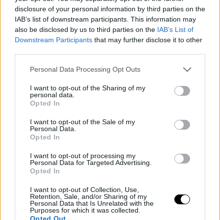
επιθυμητές μπούκλες.
disclosure of your personal information by third parties on the
Την μέγιστη προστασία για τα μαλλιά σας εξασφαλίζει το “Silk
IAB’s list of downstream participants. This information may
Effect” Gloss Ceramic Coating, η επίστρωση του κυλίνδρου που
also be disclosed by us to third parties on the
IAB’s List of
Downstream Participants
that may further disclose it to other
εγγυάται την ομοιόμορφη κατανομή της θερμότητας και
third parties.
προστατεύει τις τούφες για απαλά και λαμπερά μαλλιά.
Ένα ακόμα χαρακτηριστικό που εξασφαλίζει τέλειο styling και
Personal Data Processing Opt Outs
υψηλή προστασία είναι το Thermo Control, το σύστημα
I want to opt-out of the Sharing of my
ηλεκτρονικής ρύθμισης της θερμοκρασίας που σας επιτρέπει
personal data.
Opted In
να επιλέξετε μεταξύ 190 °C - 220 °C.
Τέλος, με το σύστημα «διπλής κατεύθυνσης» Bidirectional, η
I want to opt-out of the Sale of my
Personal Data.
τούφα μπορεί να «λυθεί» σε δύο κατευθύνσεις επιτυγχάνοντας
Opted In
πολλά διαφορετικά styling, ανάλογα με τις μπούκλες ή τα
I want to opt-out of processing my
κυματιστά μαλλιά που επιθυμείτε. Επιπλέον, το φορμάρισμα
Personal Data for Targeted Advertising.
γίνεται πιο γρήγορο με το καινοτόμο Quick Heating System,
Opted In
που επιτρέπει στο Bellissima Ricci&Curl να θερμαίνεται σε λίγα
I want to opt-out of Collection, Use,
δευτερόλεπτα.
Retention, Sale, and/or Sharing of my
Personal Data that Is Unrelated with the
Purposes for which it was collected.
Opted Out