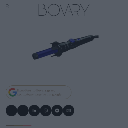
Πρόσθεσε το
Bovary.gr
ως
προτιμώμενη πηγή στην
google