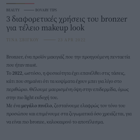
BEAUTY
⸻
BOVARY TIPS
3 διαφορετικές χρήσεις του bronzer
για τέλειο makeup look
ΤΙΝΑ ΣΒΙΓΚΟΥ
⸻
23 APR 2022
Bronzer, ένα προϊόν μακιγιάζ που την προηγούμενη πενταετία
που ήταν must.
To
2022
, ωστόσο, η φυσικότητα έχει επανέλθει στις τάσεις,
κάτι που σημαίνει ότι τα κοψίματα έχουν μπει για λίγο στο
περιθώριο. Θέλουμε μαυρισμένη όψη στην επιδερμίδα, όμως
στην πιο light εκδοχή του.
Με ένα
μεγάλο πινέλο
, ζεσταίνουμε ελαφρώς τον τόνο του
προσώπου και επιμένουμε στα ζυγωματικά όσο χρειάζεται, για
να είναι πιο bronze, καλοκαιρινό το αποτέλεσμα.