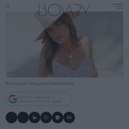
Φωτογραφία: Instagram/ @lainyhedaya
Πρόσθεσε το
Bovary.gr
ως
προτιμώμενη πηγή στην
google