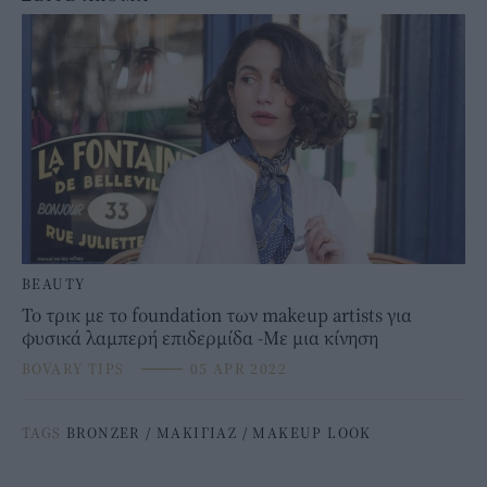
BEAUTY
To τρικ με το foundation των makeup artists για
φυσικά λαμπερή επιδερμίδα -Με μια κίνηση
BOVARY TIPS
⸻
05 APR 2022
TAGS
BRONZER
/
ΜΑΚΙΓΙΑΖ
/
MAKEUP LOOK