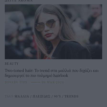
ΔΕΙΤΕ ΑΚΟΜΑ
BEAUTY
Τwo-toned hair: Το trend στα μαλλιά που διχάζει και
δημιουργεί το πιο τολμηρό hairlook
BOVARY TIPS
⸻
09 MAR 2020
TAGS
ΜΑΛΛΙΑ
/
ΠΛΕΞΙΔΕΣ
/
90'S
/
TRENDS