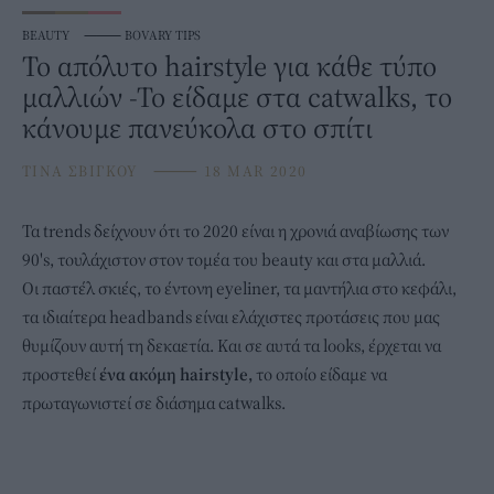
BEAUTY
⸻
BOVARY TIPS
Το απόλυτο hairstyle για κάθε τύπο
μαλλιών -Το είδαμε στα catwalks, το
κάνουμε πανεύκολα στο σπίτι
ΤΙΝΑ ΣΒΙΓΚΟΥ
⸻
18 MAR 2020
Τα trends δείχνουν ότι το 2020 είναι η χρονιά αναβίωσης των
90's, τουλάχιστον στον τομέα του beauty και στα
μαλλιά
.
Οι παστέλ σκιές, το έντονη eyeliner, τα μαντήλια στο κεφάλι,
τα ιδιαίτερα headbands είναι ελάχιστες προτάσεις που μας
θυμίζουν αυτή τη δεκαετία. Και σε αυτά τα looks, έρχεται να
προστεθεί
ένα ακόμη hairstyle,
το οποίο είδαμε να
πρωταγωνιστεί σε διάσημα catwalks.