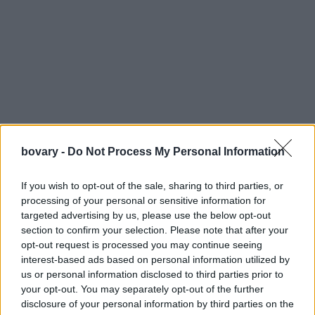
bovary -
Do Not Process My Personal Information
If you wish to opt-out of the sale, sharing to third parties, or
processing of your personal or sensitive information for
targeted advertising by us, please use the below opt-out
section to confirm your selection. Please note that after your
opt-out request is processed you may continue seeing
interest-based ads based on personal information utilized by
Αξίζει να αναφέρουμε ότι το συγκεκριμένο hairstyle μας
us or personal information disclosed to third parties prior to
θυμίζει την Kate Moss στο ντεμπούτο της, στο περιοδικό
"The
your opt-out. You may separately opt-out of the further
Face"
αλλά και τη Hilary Duff, στο ρόλο της ως Lizzie McGuire.
disclosure of your personal information by third parties on the