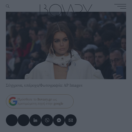
Σύγχρονα, υπέροχα/Φωτογραφία: AP Images
Πρόσθεσε το
Bovary.gr
ως
προτιμώμενη πηγή στην
google