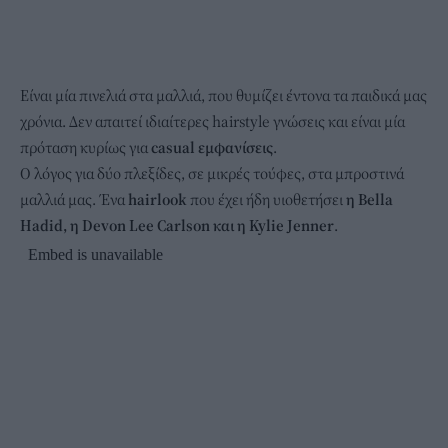
Είναι μία πινελιά στα μαλλιά, που θυμίζει έντονα τα παιδικά μας
χρόνια. Δεν απαιτεί ιδιαίτερες hairstyle γνώσεις και είναι μία
πρόταση κυρίως για
casual εμφανίσεις
.
Ο λόγος για δύο πλεξίδες, σε μικρές τούφες, στα μπροστινά
μαλλιά μας. Ένα
hairlook
που έχει ήδη υιοθετήσει
η Bella
Hadid, η Devon Lee Carlson και η Kylie Jenner
.