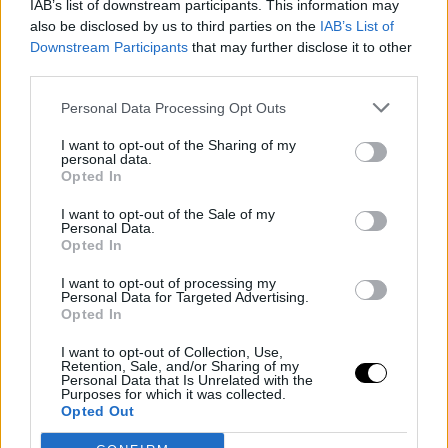
IAB’s list of downstream participants. This information may
Τέλος το είδαμε και στα AW20 catwalks, από τους οίκους
Max
also be disclosed by us to third parties on the
IAB’s List of
Mara και Palm Angels
. Η πρότασή τους ήταν το συγκεκριμένο
Downstream Participants
that may further disclose it to other
hairlook να το συνδυάσουμε με natural look και με stylish
third parties.
ρούχα για καθημερινές εμφανίσεις!
Personal Data Processing Opt Outs
I want to opt-out of the Sharing of my
personal data.
Opted In
I want to opt-out of the Sale of my
Personal Data.
Opted In
I want to opt-out of processing my
Personal Data for Targeted Advertising.
Opted In
I want to opt-out of Collection, Use,
Retention, Sale, and/or Sharing of my
Personal Data that Is Unrelated with the
Purposes for which it was collected.
Opted Out