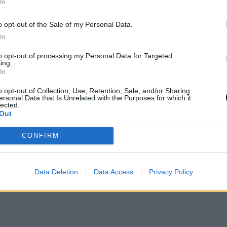
 κρεμώδες ρουζ, επιλέξτε ανάμεσα στο ροζ
In
χτόχρωμοι, το ροζ είναι εξαιρετική
o opt-out of the Sale of my Personal Data.
ς προτιμήστε τις πιο ροδακινί
In
to opt-out of processing my Personal Data for Targeted
ing.
In
o opt-out of Collection, Use, Retention, Sale, and/or Sharing
ersonal Data that Is Unrelated with the Purposes for which it
lected.
Out
CONFIRM
Data Deletion
Data Access
Privacy Policy