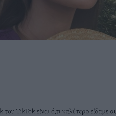
k του TikTok είναι ό,τι καλύτερο είδαμε α