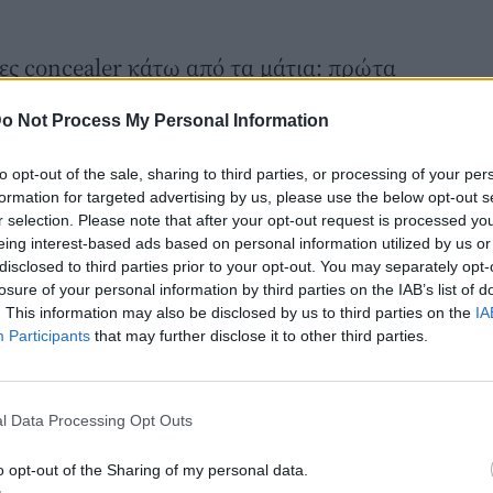
ες concealer κάτω από τα μάτια: πρώτα
η concealer κοντά στην εσωτερική γωνία,
o Not Process My Personal Information
 μια πιο σκούρα απόχρωση και τέλος το
 σας στην πιο εξωτερική γωνία.
to opt-out of the sale, sharing to third parties, or processing of your per
που κάνει
πολλαπλές
εργασίες
, κρύβει
formation for targeted advertising by us, please use the below opt-out s
r selection. Please note that after your opt-out request is processed y
ως ενώ ανασηκώνει και τα ζυγωματικά. Το
eing interest-based ads based on personal information utilized by us or
χρειάζεται να χρησιμοποιήσετε πολλά
disclosed to third parties prior to your opt-out. You may separately opt-
losure of your personal information by third parties on the IAB’s list of
 δάχτυλό σας και απαλές, ταμποναριστές
. This information may also be disclosed by us to third parties on the
IA
Participants
that may further disclose it to other third parties.
ε αλλά και ποιο ρουζ;
είναι
δύο ή τρεις αποχρώσεις
πιο ανοιχτό
l Data Processing Opt Outs
τις εσωτερικές γωνίες των ματιών και μετά
αι
έναν τόνο
πιο ανοιχτό από το
o opt-out of the Sharing of my personal data.