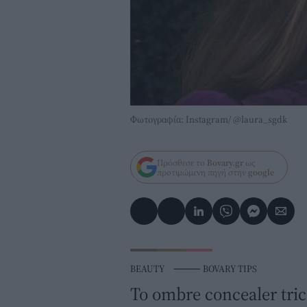
Φωτογραφία: Instagram/ @laura_sgdk
Πρόσθεσε το
Bovary.gr
ως
προτιμώμενη πηγή στην
google
BEAUTY
⸻
BOVARY TIPS
To ombre concealer tric