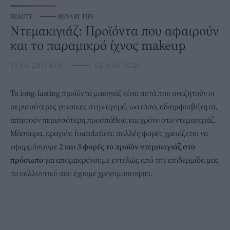
BEAUTY
⸻
BOVARY TIPS
Ντεμακιγιάζ: Προϊόντα που αφαιρούν
και το παραμικρό ίχνος makeup
ΤΙΝΑ ΣΒΙΓΚΟΥ
⸻
02 NOV 2020
Τα long-lasting προϊόντα
μακιγιάζ
είναι αυτά που αναζητούν οι
περισσότερες γυναίκες στην αγορά, ωστόσο, αδιαμφισβήτητα,
απαιτούν περισσότερη προσπάθεια και χρόνο στο
ντεμακιγιάζ
.
Μάσκαρα, κραγιόν, foundation: πολλές φορές χρειάζεται να
εφαρμόσουμε
2 και 3 φορές το προϊόν ντεμακιγιάζ στο
πρόσωπο
για απομακρύνουμε εντελώς από την επιδερμίδα μας
το καλλυντικό που έχουμε χρησιμοποιήσει.