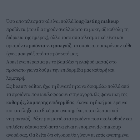
Όσο αποτελεσματικά είναι πολλά
long-lasting makeup
προϊόντα
(που διατηρούν αναλλοίωτο το μακιγιάζ καθ'όλη τη
διάρκεια της ημέρας), άλλο τόσο αποτελεσματικά είναι και
ορισμένα
προϊόντα ντεμακιγιάζ
, τα οποία απομακρύνουν κάθε
ίχνος μακιγιάζ από το πρόσωπό μας.
Αρκεί ένα πέρασμα με το βαμβάκι ή ελαφρύ μασάζ στο
πρόσωπο για να δούμε την επιδερμίδα μας καθαρή και
λαμπερή.
Ως beauty editor, έχω τη δυνατότητα να δοκιμάζω πολλά από
τα προϊόντα που κυκλοφορούν στην αγορά. Ως φανατική της
καθαρής, λαμπερής επιδερμίδας
, έκανα τη δική μου έρευνα
και κατέληξα στα δικά μου αγαπημένα, αποτελεσματικά
ντεμακιγιάζ. Ρίξτε μια ματιά στα προϊόντα που ακολουθούν και
επιλέξτε κάποια από αυτά να είναι η επόμενη de-makeup
αγορά σας. Θα δείτε ότι σίγουρα θα γίνουν κι εσάς αγαπημένα