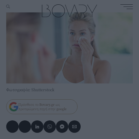
Φωτογραφία: Shutterstock
Πρόσθεσε το
Bovary.gr
ως
προτιμώμενη πηγή στην
google