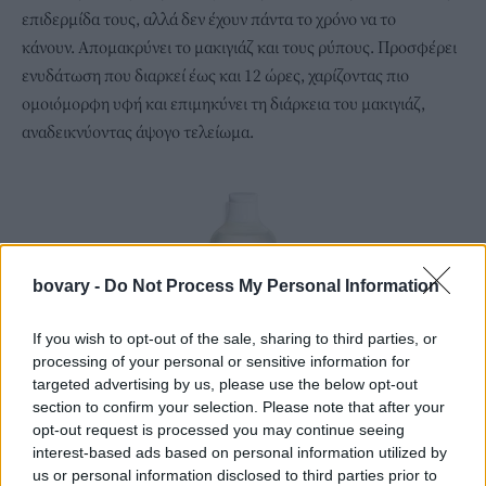
επιδερμίδα τους, αλλά δεν έχουν πάντα το χρόνο να το
κάνουν. Απομακρύνει το μακιγιάζ και τους ρύπους. Προσφέρει
ενυδάτωση που διαρκεί έως και 12 ώρες, χαρίζοντας πιο
ομοιόμορφη υφή και επιμηκύνει τη διάρκεια του μακιγιάζ,
αναδεικνύοντας άψογο τελείωμα.
bovary -
Do Not Process My Personal Information
If you wish to opt-out of the sale, sharing to third parties, or
processing of your personal or sensitive information for
targeted advertising by us, please use the below opt-out
Fresh Soy Face Cleanser Makeup Removing Wash:
Το προϊόν
section to confirm your selection. Please note that after your
καθαρισμού προσώπου με σόγια είναι ένα ισχυρό προϊόν για
opt-out request is processed you may continue seeing
πλύσιμο του προσώπου και των ματιών με πρωτεΐνες σόγιας
interest-based ads based on personal information utilized by
us or personal information disclosed to third parties prior to
που αφαιρεί τους ρύπους και το μακιγιάζ διατηρώντας την