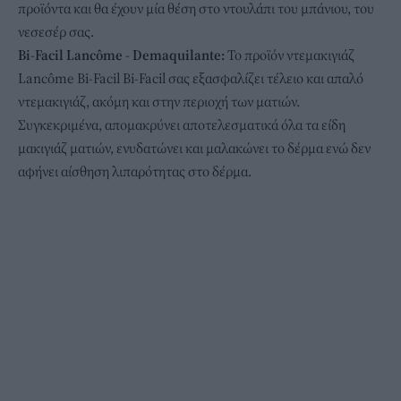
προϊόντα και θα έχουν μία θέση στο ντουλάπι του μπάνιου, του
νεσεσέρ σας.
Bi-Facil Lancôme - Demaquilante :
Το προϊόν ντεμακιγιάζ
Lancôme Bi-Facil Bi-Facil σας εξασφαλίζει τέλειο και απαλό
ντεμακιγιάζ, ακόμη και στην περιοχή των ματιών.
Συγκεκριμένα, απομακρύνει αποτελεσματικά όλα τα είδη
μακιγιάζ ματιών, ενυδατώνει και μαλακώνει το δέρμα ενώ δεν
αφήνει αίσθηση λιπαρότητας στο δέρμα.