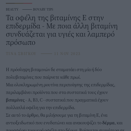
BEAUTY
⸻
BOVARY TIPS
Τα οφέλη της βιταμίνης Ε στην
επιδερμίδα - Με ποια άλλη βιταμίνη
συνδυάζεται για υγιές και λαμπερό
πρόσωπο
ΤΙΝΑ ΣΒΙΓΚΟΥ
⸻
11 NOV 2023
Η πρόσληψη
βιταμινών
δε σταματάει στη μία ή δύο
πολυβιταμίνες που παίρνετε κάθε πρωί.
Μια ολοκληρωμένη ρουτίνα περιποίησης της επιδερμίδας,
περιλαμβάνει προϊόντα που στα συστατικά τους έχουν
βιταμίνες
- Α, Β3, C - συστατικά που πραγματικά έχουν
πολλαπλά οφέλη για την
επιδερμίδα
.
Σε αυτό το άρθρο, θα μιλήσουμε για τη βιταμίνη Ε, ένα
αντιοξειδωτικό που ενυδατώνει και ανακουφίζει το
δέρμα
, και
προσφέρει τρομερά οφέλη στο δέρμα. Βρίσκεται συχνότερα σε