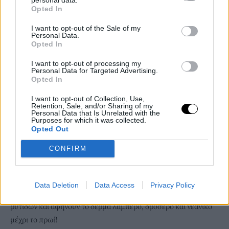
Στο κολάζ που ακολουθεί συγκεντρώσαμε αγαπημένα
Opted In
προϊόντα με βιταμίνη E:
I want to opt-out of the Sale of my
Personal Data.
Opted In
I want to opt-out of processing my
Personal Data for Targeted Advertising.
Opted In
I want to opt-out of Collection, Use,
Retention, Sale, and/or Sharing of my
Personal Data that Is Unrelated with the
Purposes for which it was collected.
Opted Out
CONFIRM
Charlotte Tilbury Refillable Magic Night Moisturizer with
Retinol:
Mια έντονη, πλούσια σύνθεση που φροντίζει το δέρμα
σας με ισχυρά συστατικά που καταπολεμούν τα σημάδια
Data Deletion
Data Access
Privacy Policy
αφυδάτωσης, εξομαλύνουν την εμφάνιση λεπτών γραμμών και
ρυτίδων και αφήνουν το δέρμα λαμπερό, δροσερό και νεανικό
μέχρι το πρωί!