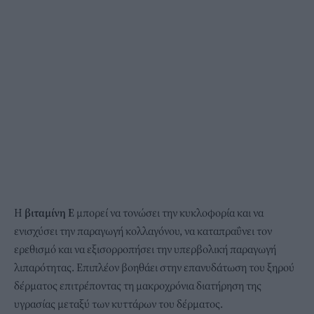
Η
βιταμίνη Ε
μπορεί να τονώσει την κυκλοφορία και να
ενισχύσει την παραγωγή κολλαγόνου, να καταπραΰνει τον
ερεθισμό και να εξισορροπήσει την υπερβολική παραγωγή
λιπαρότητας. Επιπλέον βοηθάει στην επανυδάτωση του ξηρού
δέρματος επιτρέποντας τη μακροχρόνια διατήρηση της
υγρασίας μεταξύ των κυττάρων του δέρματος.