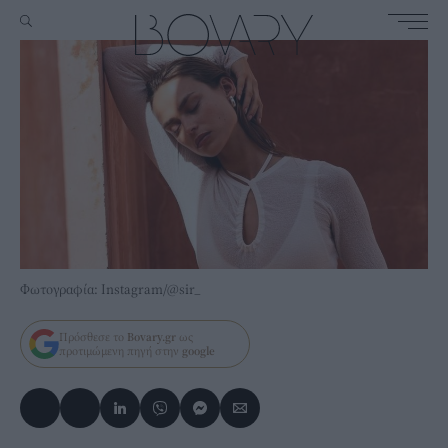
Φωτογραφία: Instagram/@sir_
Πρόσθεσε το
Bovary.gr
ως
προτιμώμενη πηγή στην
google