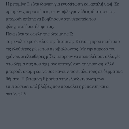
Η βιταμίνη Ε είναι ιδανική για
ενυδάτωση
και
απαλή
υφή
. Σε
ορισμένες περιπτώσεις, οι αντιφλεγμονώδεις ιδιότητες της
μπορούν επίσης να βοηθήσουν στη θεραπεία του
φλεγμονώδους δέρματος.
Ποια είναι τα οφέλη της βιταμίνης Ε;
Το μεγαλύτερο όφελος της βιταμίνης Ε είναι η προστασία από
τις ελεύθερες ρίζες του περιβάλλοντος. Με την πάροδο του
χρόνου, οι
ελεύθερες
ρίζες
μπορούν να προκαλέσουν αλλαγές
στο δέρμα σας που όχι μόνο επιταχύνουν τη γήρανση, αλλά
μπορούν ακόμη και να σας κάνουν πιο ευάλωτους σε δερματικά
θέματα. Η βιταμίνη Ε βοηθά στην εξουδετέρωση των
επιπτώσεων από βλάβες που προκαλεί η ρύπανση και οι
ακτίνες UV.