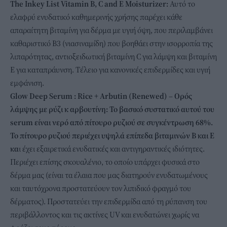
The Inkey List Vitamin B, C and E Moisturizer:
Αυτό το
ελαφρύ ενυδατικό καθημερινής χρήσης παρέχει κάθε
απαραίτητη βιταμίνη για δέρμα με υγιή όψη, που περιλαμβάνει
καθαριστικό B3 (νιασιναμίδη) που βοηθάει στην ισορροπία της
λιπαρότητας, αντιοξειδωτική βιταμίνη C για λάμψη και βιταμίνη
E για καταπράυνση. Τέλειο για κανονικές επιδερμίδες και υγιή
εμφάνιση.
Glow Deep Serum : Rice + Arbutin (Renewed) – Ορός
λάμψης με ρύζι κ αρβουτίνη: Το βασικό συστατικό αυτού του
serum είναι νερό από πίτουρο ρυζιού σε συγκέντρωση 68%.
Το πίτουρο ρυζιού περιέχει υψηλά επίπεδα βιταμινών Β και Ε
κα
ι έχει εξαιρετικά ενυδατικές και αντιγηραντικές ιδιότητες.
Περιέχει επίσης σκουαλένιο, το οποίο υπάρχει φυσικά στο
δέρμα μας (είναι τα έλαια που μας διατηρούν ενυδατωμένους
και ταυτόχρονα προστατεύουν τον λιπιδικό φραγμό του
δέρματος). Προστατεύει την επιδερμίδα από τη ρύπανση του
περιβάλλοντος και τις ακτίνες UV και ενυδατώνει χωρίς να