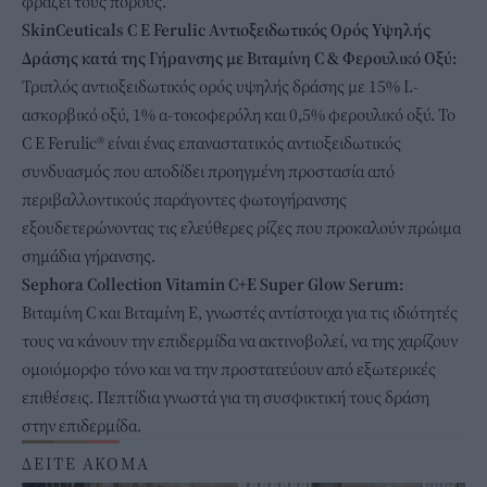
φράζει τους πόρους.
SkinCeuticals C E Ferulic Aντιοξειδωτικός Ορός Υψηλής
Δράσης κατά της Γήρανσης με Βιταμίνη C & Φερουλικό Οξύ:
Τριπλός αντιοξειδωτικός ορός υψηλής δράσης με 15% L-
ασκορβικό οξύ, 1% α-τοκοφερόλη και 0,5% φερουλικό οξύ. Το
C E Ferulic® είναι ένας επαναστατικός αντιοξειδωτικός
συνδυασμός που αποδίδει προηγμένη προστασία από
περιβαλλοντικούς παράγοντες φωτογήρανσης
εξουδετερώνοντας τις ελεύθερες ρίζες που προκαλούν πρώιμα
σημάδια γήρανσης.
Sephora Collection Vitamin C+E Super Glow Serum:
Βιταμίνη C και Βιταμίνη Ε, γνωστές αντίστοιχα για τις ιδιότητές
τους να κάνουν την επιδερμίδα να ακτινοβολεί, να της χαρίζουν
ομοιόμορφο τόνο και να την προστατεύουν από εξωτερικές
επιθέσεις. Πεπτίδια γνωστά για τη συσφικτική τους δράση
στην επιδερμίδα.
ΔΕΙΤΕ ΑΚΟΜΑ