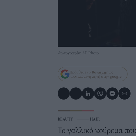
Φωτογραφία: AP Photo
Πρόσθεσε το
Bovary.gr
ως
προτιμώμενη πηγή στην
google
BEAUTY
⸻
HAIR
Το γαλλικό κούρεμα που 