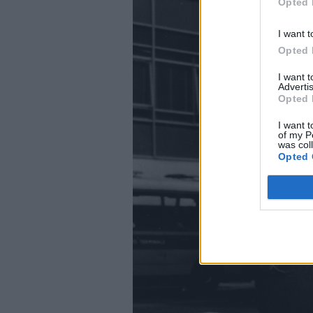
Opted 
I want t
Opted 
I want 
Advertis
Opted 
I want t
of my P
was col
Opted 