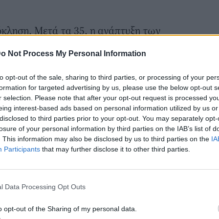
όκληση. Μετά τα 35, η ανάπτυξη των
 περίπου 1 εκατοστό τον μήνα πέφτει στα
o Not Process My Personal Information
είνουν να χάνουν όγκο και πυκνότητα, με
ες να σπάνε πιο εύκολα, ειδικά όταν
to opt-out of the sale, sharing to third parties, or processing of your per
ους.
formation for targeted advertising by us, please use the below opt-out s
r selection. Please note that after your opt-out request is processed y
ναι ιδανικό μετά τα 40
eing interest-based ads based on personal information utilized by us or
υ μήκους και με απαλά layering μπροστά,
disclosed to third parties prior to your opt-out. You may separately opt-
losure of your personal information by third parties on the IAB’s list of
 Ζακλίν Μπισέ τη δεκαετία του '70. Κάποτε,
. This information may also be disclosed by us to third parties on the
IA
 ούτε κοντό» κούρεμα χωρίς ιδιαίτερο
Participants
that may further disclose it to other third parties.
αι η απόλυτη τάση.
l Data Processing Opt Outs
o opt-out of the Sharing of my personal data.