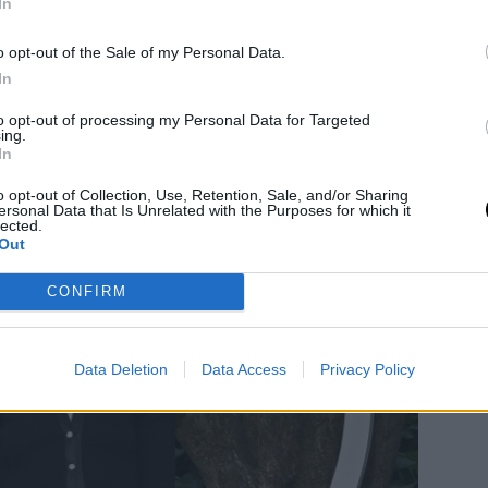
s Vuitton Cruise Show, επιβεβαιώνοντας
In
α δεν είναι απλώς πρακτικό, αλλά και
o opt-out of the Sale of my Personal Data.
In
to opt-out of processing my Personal Data for Targeted
ing.
In
o opt-out of Collection, Use, Retention, Sale, and/or Sharing
ersonal Data that Is Unrelated with the Purposes for which it
lected.
Out
CONFIRM
Data Deletion
Data Access
Privacy Policy