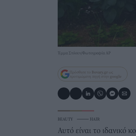
Έμμα Στόουν/Φωτογραφία AP
Πρόσθεσε το
Bovary.gr
ως
προτιμώμενη πηγή στην
google
BEAUTY
⸻
HAIR
Αυτό είναι το ιδανικό 