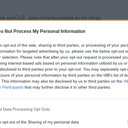
ά μαλλιά, όσο εντυπωσιακά κι αν είναι,
να γίνουν βαριά, ζεστά και δύσκολα στη
o Not Process My Personal Information
βρίσκεται η πιο έξυπνη λύση της σεζόν.
λοκαιρινό κούρεμα
to opt-out of the sale, sharing to third parties, or processing of your per
το προσκήνιο το
μεσαίου μήκους lob,
ένα
formation for targeted advertising by us, please use the below opt-out s
r selection. Please note that after your opt-out request is processed y
ικά ανάμεσα στο καρέ και τα μακριά
eing interest-based ads based on personal information utilized by us or
μήκος που «αγκαλιάζει» τους ώμους ή
disclosed to third parties prior to your opt-out. You may separately opt-
losure of your personal information by third parties on the IAB’s list of
ω, προσφέροντας την τέλεια χρυσή τομή.
. This information may also be disclosed by us to third parties on the
IA
λλά και αρκετή ελευθερία για άνεση στις
Participants
that may further disclose it to other third parties.
αυτής της τάσης είναι η Έμμα Στόουν, η
l Data Processing Opt Outs
ρέσκο, κομψό lob που κινείται ανάμεσα
ς. Το νέο της look εντυπωσίασε ιδιαίτερα
o opt-out of the Sharing of my personal data.