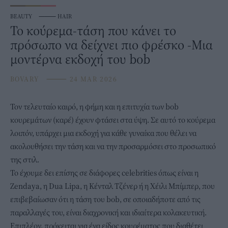
BEAUTY
⸻
HAIR
Το κούρεμα-τάση που κάνει το
πρόσωπο να δείχνει πιο φρέσκο -Μια
μοντέρνα εκδοχή του bob
BOVARY
⸻
24 MAR 2026
Τον τελευταίο καιρό, η φήμη και η επιτυχία των bob
κουρεμάτων (καρέ) έχουν φτάσει στα ύψη. Σε αυτό το
κούρεμα
λοιπόν, υπάρχει μια εκδοχή για κάθε γυναίκα που θέλει να
ακολουθήσει την τάση και να την προσαρμόσει στο προσωπικό
της στιλ.
Το έχουμε δει επίσης σε διάφορες celebrities όπως είναι η
Zendaya, η Dua Lipa, η Κένταλ Τζένερ ή η Χέιλι Μπίμπερ, που
επιβεβαίωσαν ότι η τάση του bob, σε οποιαδήποτε από τις
παραλλαγές του, είναι διαχρονική και ιδιαίτερα κολακευτική.
Επιπλέον, πρόκειται για ένα είδος κουρέματος που διαθέτει