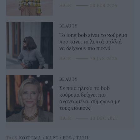
HAIR
⸻
03 FEB 2026
BEAUTY
Το long bob είναι το κούρεμα
που κάνει τα λεπτά μαλλιά
να δείχνουν πιο πυκνά
HAIR
⸻
20 JAN 2026
BEAUTY
Σε ποια ηλικία το bob
κούρεμα δείχνει πιο
ανανεωμένο, σύμφωνα με
τους ειδικούς
HAIR
⸻
13 DEC 2025
TAGS
ΚΟΥΡΕΜΑ
/
ΚΑΡΕ
/
BOB
/
ΤΑΣΗ