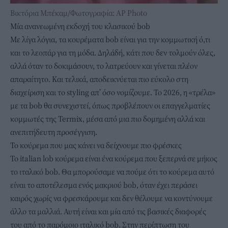
Βικτόρια Μπέκαμ/Φωτογραφία: AP Photo
Μία ανανεωμένη εκδοχή του κλασικού bob
Με λίγα λόγια, τα κουρέματα bob είναι για την κομμωτική ό,τι
και το λεοπάρ για τη μόδα. Δηλάδή, κάτι που δεν τολμούν όλες,
αλλά όταν το δοκιμάσουν, το λατρεύουν και γίνεται πλέον
απαραίτητο. Και τελικά, αποδεικνύεται πιο εύκολο στη
διαχείριση και το styling απ’ όσο νομίζουμε. Το 2026, η «τρέλα»
με τα bob θα συνεχιστεί, όπως προβλέπουν οι επαγγελματίες
κομμωτές της Termix, μέσα από μια πιο δομημένη αλλά και
ανεπιτήδευτη προσέγγιση.
Το κούρεμα που μας κάνει να δείχνουμε πιο φρέσκες
Το italian lob κούρεμα είναι ένα κούρεμα που ξεπερνά σε μήκος
το ιταλικό bob. Θα μπορούσαμε να πούμε ότι το κούρεμα αυτό
είναι το αποτέλεσμα ενός μακριού bob, όταν έχει περάσει
καιρός χωρίς να φρεσκάρουμε και δεν θέλουμε να κοντύνουμε
άλλο τα μαλλιά. Αυτή είναι και μία από τις βασικές διαφορές
του από το παρόμοιο ιταλικό bob. Στην περίπτωση του