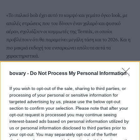
«Το ιταλικό bob έχει αυτό το κομψό και γεμάτο όγκο look, με
απαλές στρώσεις που του δίνουν έναν χαλαρό και φυσικό
αέρα», σχολιάζουν οι κομμωτές της Termix, οι οποίοι
προβλέπουν ότι θα παραμείνει μεγάλη τάση και το 2026. Και η
πιο μακριά εκδοχή του ενσαρκώνει απόλυτα αυτά τα
χαρακτηριστικά.
Στην πραγματικότητα, το ιταλικό lob είναι ένας συνδυασμός
ανάμεσα στο κλασικό italian bob και το old money bob, εκείνο
bovary -
Do Not Process My Personal Information
που θυμίζει τις πιο γκλάμουρ Ιταλίδες ντίβες και που υιοθετούν
πολλές σύγχρονες celebrities. Και σε αυτό το πλαίσιο, ένα από
If you wish to opt-out of the sale, sharing to third parties, or
processing of your personal or sensitive information for
τα πρώτα πρόσωπα που μας έρχονται στο μυαλό είναι η
targeted advertising by us, please use the below opt-out
Μπελούτσι, που έχει υιοθετήσει αυτό το κούρεμα πολλές
section to confirm your selection. Please note that after your
φορές πριν επιστρέψει στα μακριά μαλλιά.
opt-out request is processed you may continue seeing
interest-based ads based on personal information utilized by
us or personal information disclosed to third parties prior to
your opt-out. You may separately opt-out of the further