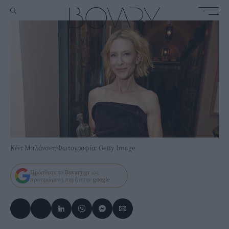
Κέιτ Μπλάνσετ/Φωτογραφία: Getty Image
Πρόσθεσε το
Bovary.gr
ως
προτιμώμενη πηγή στην
google