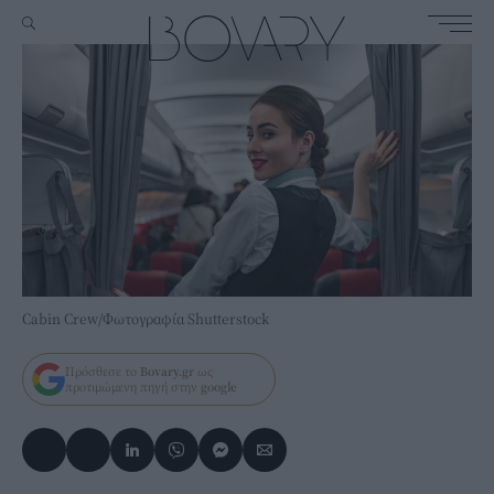
Cabin Crew/Φωτογραφία Shutterstock
Πρόσθεσε το
Bovary.gr
ως
προτιμώμενη πηγή στην
google