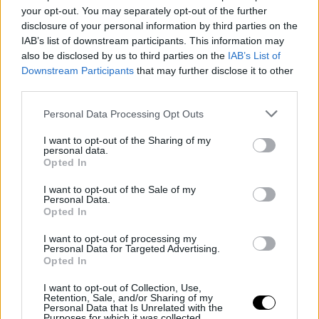
your opt-out. You may separately opt-out of the further
disclosure of your personal information by third parties on the
IAB’s list of downstream participants. This information may
also be disclosed by us to third parties on the
IAB’s List of
Downstream Participants
that may further disclose it to other
third parties.
Personal Data Processing Opt Outs
I want to opt-out of the Sharing of my
personal data.
Opted In
Το μυστικό της; Η στρώση διαφορετικών υφών, κρέμας και
I want to opt-out of the Sale of my
Personal Data.
πούδρας, με έμφαση στην Easy Bake Pressed Powder της
Opted In
Huda Beauty, που χαρίζει ένα ταυτόχρονα ματ και φωτεινό
I want to opt-out of processing my
φινίρισμα.
Personal Data for Targeted Advertising.
Opted In
Μαζί με κραγιόν και σπρέι σετ, αυτά τα προϊόντα εγγυώνται το
απόλυτο μακιγιάζ πληρώματος καμπίνας.
I want to opt-out of Collection, Use,
Retention, Sale, and/or Sharing of my
Δείτε το βίντεο:
Personal Data that Is Unrelated with the
Purposes for which it was collected.