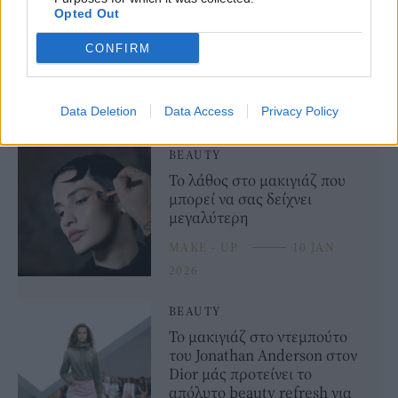
Opted Out
CONFIRM
Data Deletion
Data Access
Privacy Policy
BEAUTY
Το λάθος στο μακιγιάζ που
μπορεί να σας δείχνει
μεγαλύτερη
MAKE - UP
⸻
10 JAN
2026
BEAUTY
Το μακιγιάζ στο ντεμπούτο
του Jonathan Anderson στον
Dior μάς προτείνει το
απόλυτο beauty refresh για