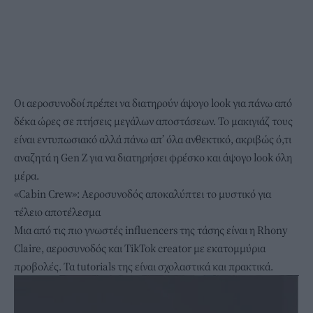
Οι αεροσυνοδοί πρέπει να διατηρούν άψογο look για πάνω από
δέκα ώρες σε πτήσεις μεγάλων αποστάσεων. Το
μακιγιάζ
τους
είναι εντυπωσιακό αλλά πάνω απ’ όλα ανθεκτικό, ακριβώς ό,τι
αναζητά η Gen Z για να διατηρήσει φρέσκο και άψογο look όλη
μέρα.
«Cabin Crew»: Αεροσυνοδός αποκαλύπτει το μυστικό για
τέλειο αποτέλεσμα
Μια από τις πιο γνωστές influencers της τάσης είναι η Rhony
Claire, αεροσυνοδός και TikTok creator με εκατομμύρια
προβολές. Τα tutorials της είναι σχολαστικά και πρακτικά.