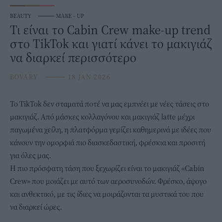
BEAUTY
⸻
MAKE - UP
Τι είναι το Cabin Crew make-up trend
στο TikTok και γιατί κάνει το μακιγιάζ
να διαρκεί περισσότερο
BOVARY
⸻
18 JAN 2026
Το
TikTok
δεν σταματά ποτέ να μας εμπνέει με νέες τάσεις στο
μακιγιάζ. Από μάσκες κολλαγόνου και μακιγιάζ latte μέχρι
παγωμένα χείλη, η πλατφόρμα γεμίζει καθημερινά με ιδέες που
κάνουν την ομορφιά πιο διασκεδαστική, φρέσκια και προσιτή
για όλες μας.
Η πιο πρόσφατη τάση που ξεχωρίζει είναι το μακιγιάζ «Cabin
Crew» που μοιάζει με αυτό των αεροσυνοδών. Φρέσκο, άψογο
και ανθεκτικό, με τις ίδιες να μοιράζονται τα μυστικά του που
να διαρκεί ώρες.