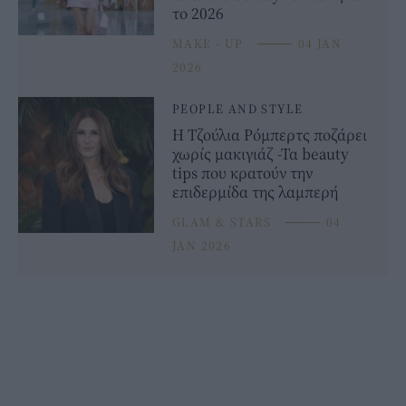
το 2026
MAKE - UP
⸻
04 JAN
2026
PEOPLE AND STYLE
Η Τζούλια Ρόμπερτς ποζάρει
χωρίς μακιγιάζ -Τα beauty
tips που κρατούν την
επιδερμίδα της λαμπερή
GLAM & STARS
⸻
04
JAN 2026