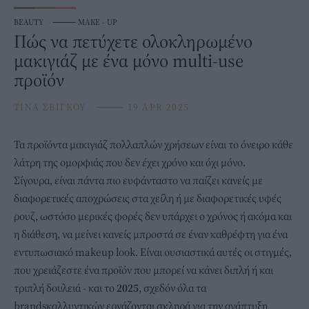
BEAUTY
⸻
MAKE - UP
Πώς να πετύχετε ολοκληρωμένο
μακιγιάζ με ένα μόνο multi-use
προϊόν
ΤΙΝΑ ΣΒΙΓΚΟΥ
⸻
19 APR 2025
Τα προϊόντα
μακιγιάζ
πολλαπλών χρήσεων είναι το όνειρο κάθε
λάτρη της ομορφιάς που δεν έχει χρόνο και όχι μόνο.
Σίγουρα, είναι πάντα πιο ευφάνταστο να παίζει κανείς με
διαφορετικές αποχρώσεις στα χείλη ή με διαφορετικές υφές
ρουζ
, ωστόσο μερικές φορές δεν υπάρχει ο χρόνος ή ακόμα και
η διάθεση, να μείνει κανείς μπροστά σε έναν καθρέφτη για ένα
εντυπωσιακό makeup look. Είναι ουσιαστικά αυτές οι στιγμές,
που χρειάζεστε ένα προϊόν που μπορεί να κάνει διπλή ή και
τριπλή δουλειά - και το
2025
, σχεδόν όλα τα
brandsκαλλυντικών εργάζονται σκληρά για την ανάπτυξη