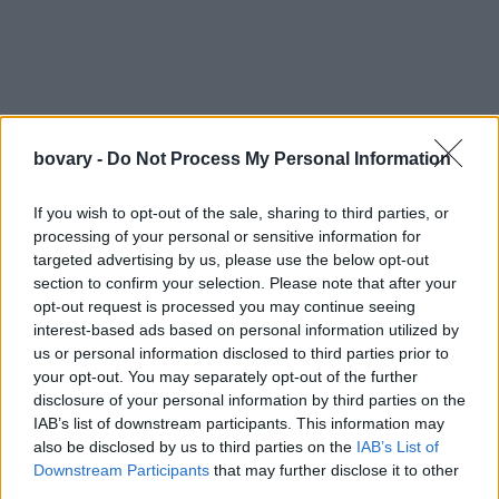
bovary -
Do Not Process My Personal Information
If you wish to opt-out of the sale, sharing to third parties, or
processing of your personal or sensitive information for
targeted advertising by us, please use the below opt-out
section to confirm your selection. Please note that after your
Τέλος, μπορείτε να χρησιμοποιήσετε το lip and cheek προϊόν
opt-out request is processed you may continue seeing
interest-based ads based on personal information utilized by
ως
κραγιόν
. Εφαρμόστε το απευθείας στα χείλη σας ή
us or personal information disclosed to third parties prior to
απλώστε το με ένα πινέλο ή μία μπατονέτα.
your opt-out. You may separately opt-out of the further
Το αποτέλεσμα θα είναι ένα
light
,
fresh
, άκρως ανοιξιάτικο
disclosure of your personal information by third parties on the
makeup look, το οποίο μπορεί να γίνει με ένα μόνο προϊόν. Στο
IAB’s list of downstream participants. This information may
also be disclosed by us to third parties on the
IAB’s List of
κολάζ που ακολουθεί σας έχουμε κάποιες επιλογές, οι οποίες
Downstream Participants
that may further disclose it to other
κυκλοφορούν σε διάφορες αποχρώσεις.
third parties.