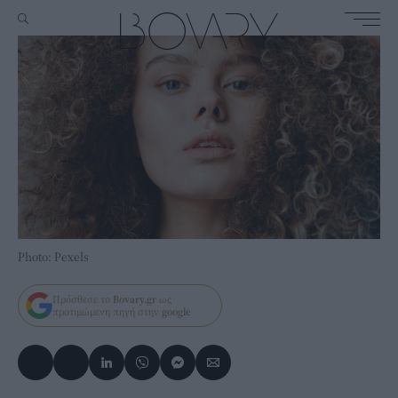
Photo: Pexels
Πρόσθεσε το
Bovary.gr
ως
προτιμώμενη πηγή στην
google