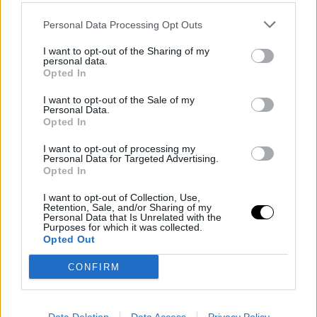
Personal Data Processing Opt Outs
I want to opt-out of the Sharing of my
personal data.
Opted In
I want to opt-out of the Sale of my
Personal Data.
Opted In
I want to opt-out of processing my
Personal Data for Targeted Advertising.
Opted In
I want to opt-out of Collection, Use,
Armani Beauty Luminous Silk Cheek Tint
Retention, Sale, and/or Sharing of my
Personal Data that Is Unrelated with the
Elizabeth Arden Eight Hour Cream Skin Protectant
Purposes for which it was collected.
Fenty Beauty Match Stix Color-Adaptive Cheek + Lipstick
Opted Out
Milk Makeup Cooling Water Jelly Tint Lip + Cheek Blush Stain
CONFIRM
BEAUTY
Gua Sha: Τι είναι και πώς