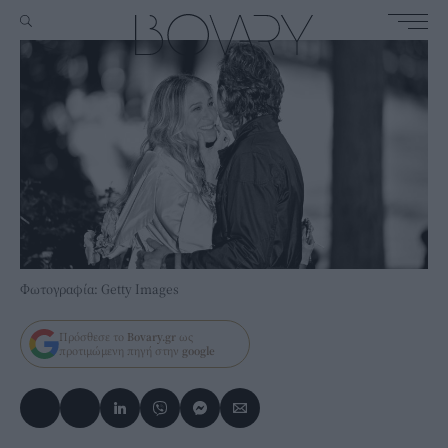
Φωτογραφία: Getty Images
Πρόσθεσε το
Bovary.gr
ως
προτιμώμενη πηγή στην
google