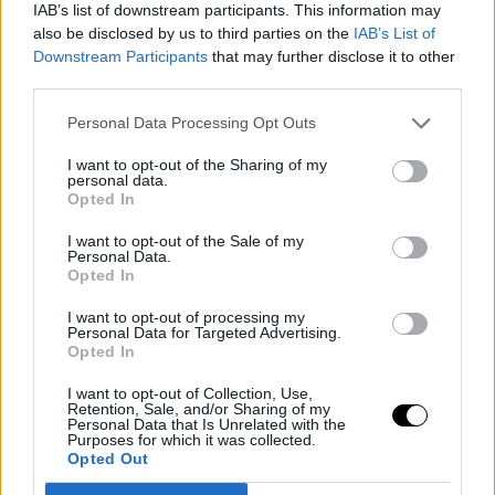
IAB’s list of downstream participants. This information may
also be disclosed by us to third parties on the
IAB’s List of
Downstream Participants
that may further disclose it to other
third parties.
Personal Data Processing Opt Outs
I want to opt-out of the Sharing of my
personal data.
Opted In
I want to opt-out of the Sale of my
Personal Data.
Αν αναρωτιέστε ποιο προϊόν να επιλέξετε, στο
κολάζ
που
Opted In
ακολουθεί συγκεντρώσαμε κάποια από τα πιο αγαπημένα μας.
I want to opt-out of processing my
Μάσκαρα που υπόσχονται μήκος αλλά και πυκνότητα, με ένα
Personal Data for Targeted Advertising.
Opted In
μόνο πέρασμα. Πραγματικά είναι εντυπωσιακό πώς γράφουν
και το αποτέλεσμα είναι έντονο, από το πρώτο πέρασμα.
I want to opt-out of Collection, Use,
Retention, Sale, and/or Sharing of my
Personal Data that Is Unrelated with the
Purposes for which it was collected.
Opted Out