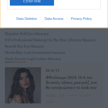
CONFIRM
Data Deletion
Data Access
Privacy Policy
MAC MACStack Mascara
Hypnôse Doll Eyes Mascara
NYX Professional Makeup On The Rise Liftscara Mascara
Benefit Fan Fest Mascara
Maybelline Lash Sensational mascara
Huda Beauty Legit Lashes Mascara
BEAUTY
Φθινόπωρο 2024: Οι 6 πιο
δυνατές τάσεις μακιγιάζ που
θα απογειώσουν το look σου
MAKE - UP
⸻
05 SEP
2024