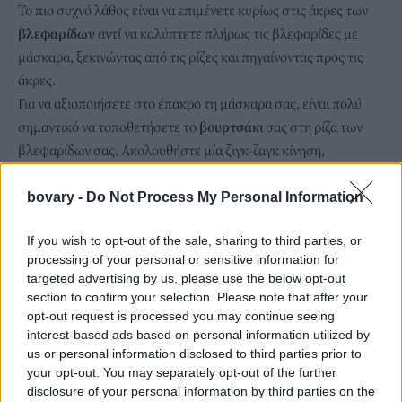
Το πιο συχνό λάθος είναι να επιμένετε κυρίως στις άκρες των
βλεφαρίδων
αντί να καλύπτετε πλήρως τις βλεφαρίδες με
μάσκαρα, ξεκινώντας από τις ρίζες και πηγαίνοντας προς τις
άκρες.
Για να αξιοποιήσετε στο έπακρο τη μάσκαρα σας, είναι πολύ
σημαντικό να τοποθετήσετε το
βουρτσάκι
σας στη ρίζα των
βλεφαρίδων σας. Ακολουθήστε μία ζιγκ-ζαγκ κίνηση,
διασφαλίζοντας ότι εργάζεστε από τη ρίζα των βλεφαρίδων
σας μέχρι την άκρη. Κάνετε μαξ δύο με τρεις επαναλήψεις,
bovary -
Do Not Process My Personal Information
καθώς το υπερβολικό προϊόν μπορεί να κολλήσει τις
If you wish to opt-out of the sale, sharing to third parties, or
βλεφαρίδες μεταξύ τους.
processing of your personal or sensitive information for
targeted advertising by us, please use the below opt-out
section to confirm your selection. Please note that after your
opt-out request is processed you may continue seeing
interest-based ads based on personal information utilized by
us or personal information disclosed to third parties prior to
your opt-out. You may separately opt-out of the further
disclosure of your personal information by third parties on the