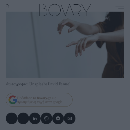
Φωτογραφία: Unsplash/ David Fanuel
Πρόσθεσε το
Bovary.gr
ως
προτιμώμενη πηγή στην
google