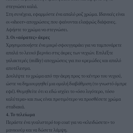
στεγνώσει καλά.
Στη συνέχεια, εφαρμόστε ένα απαλό ροζ χρώμα. Ιδανικές είναι
οι «sheer» αποχρώσεις που φαίνονται ελαφρώς διάφανες.
Αφήστε το χρώμα να στεγνώσει.
3. Οι «αόρατες» άκρες
Χρησιμοποιήστε ένα μικρό σφουγγαράκι για να ταμπονάρετε
απαλά το λευκό βερνίκι στις άκρες των νυχιών. Επιλέξτε
γαλακτερές (milky) αποχρώσεις για πιο κρεμώδες και απαλό
αποτέλεσμα.
Δουλέψτε το χρώμα από την άκρη προς το κέντρο του νυχιού,
ώστε να δημιουργηθεί μια ομαλή διαβάθμιση (το γνωστό όμπρε
εφέ). Θυμηθείτε ότι κι εδώ ισχύει το «όσο λιγότερο, τόσο
καλύτερα» και πως είναι προτιμότερο να προσθέσετε χρώμα
σταδιακά.
4. Το τελείωμα
Περάστε ένα γυαλιστερό top coat για να «κλειδώσετε» το
μανικιούρ και να δώσετε λάμψη.