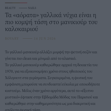
BEAUTY
⸻
NAILS
Τα «αόρατα» γαλλικά νύχια είναι η
πιο κομψή τάση στο μανικιούρ του
καλοκαιριού
BOVARY
⸻
14 JUN 2026
Το
γαλλικό
μανικιούρ αλλάζει μορφή την φετινή σεζόν και
γίνεται πιο clean και μίνιμαλ από το κλασικό.
Το γαλλικό μανικιούρ καθιερώθηκε αρχικά τη δεκαετία του
1970, για να εξοικονομήσει χρόνο στους ηθοποιούς του
Χόλιγουντ στα γυρίσματα. Συγκεκριμένα, η φυσική του
εμφάνιση μπορούσε να συνδυαστεί εύκολα με οποιοδήποτε
κοστούμι. Μόλις έναν χρόνο αργότερα, αυτό το «έξυπνο
μυστικό» έφτασε στην
Εβδομάδα Μόδας του Παρισιού
και
καθιερώθηκε στην καθημερινότητα ως μια διακριτική και
απόλυτα φυσική τάση.