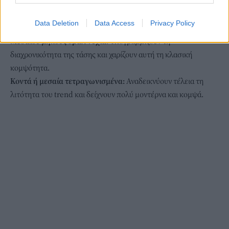
Data Deletion
Data Access
Privacy Policy
Μεσαίου μήκους οβάλ νύχια:
Υπογραμμίζουν τη
διαχρονικότητα της τάσης και χαρίζουν αυτή τη κλασική
κομψότητα.
Κοντά ή μεσαία τετραγωνισμένα:
Αναδεικνύουν τέλεια τη
λιτότητα του trend και δείχνουν πολύ μοντέρνα και κομψά.