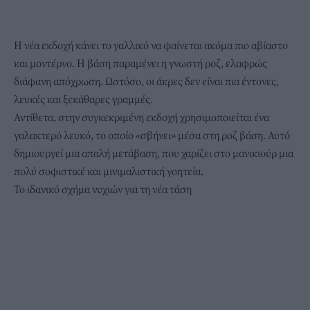
Η νέα εκδοχή κάνει το γαλλικό να φαίνεται ακόμα πιο αβίαστο
και μοντέρνο. Η βάση παραμένει η γνωστή ροζ, ελαφρώς
διάφανη απόχρωση. Ωστόσο, οι άκρες δεν είναι πια έντονες,
λευκές και ξεκάθαρες γραμμές.
Αντίθετα, στην συγκεκριμένη εκδοχή χρησιμοποιείται ένα
γαλακτερό λευκό, το οποίο «σβήνει» μέσα στη ροζ βάση. Αυτό
δημιουργεί μια απαλή μετάβαση, που χαρίζει στο μανικιούρ μια
πολύ σοφιστικέ και μινιμαλιστική γοητεία.
Το ιδανικό σχήμα νυχιών για τη νέα τάση