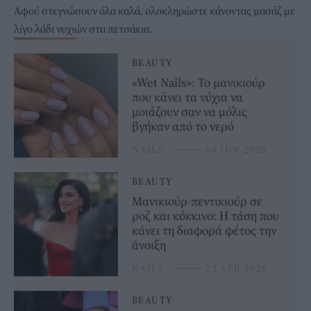
Αφού στεγνώσουν όλα καλά, ολοκληρώστε κάνοντας μασάζ με
λίγο λάδι νυχιών στα πετσάκια.
BEAUTY
«Wet Nails»: Το μανικιούρ
που κάνει τα νύχια να
μοιάζουν σαν να μόλις
βγήκαν από το νερό
NAILS
⸻
04 JUN 2026
BEAUTY
Μανικιούρ-πεντικιούρ σε
ροζ και κόκκινο: Η τάση που
κάνει τη διαφορά φέτος την
άνοιξη
NAILS
⸻
23 APR 2026
BEAUTY