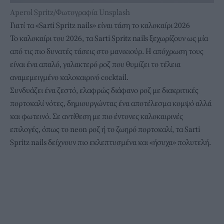
Aperol Spritz/Φωτογραφία Unsplash
Γιατί τα «Sarti Spritz nails» είναι τάση το καλοκαίρι 2026
Το καλοκαίρι του 2026, τα Sarti Spritz nails ξεχωρίζουν ως μία
από τις πιο δυνατές τάσεις στο μανικιούρ. Η απόχρωση τους
είναι ένα απαλό, γαλακτερό ροζ που θυμίζει το τέλεια
αναμεμειγμένο καλοκαιρινό cocktail.
Συνδυάζει ένα ζεστό, ελαφρώς διάφανο ροζ με διακριτικές
πορτοκαλί νότες, δημιουργώντας ένα αποτέλεσμα κομψό αλλά
και φωτεινό. Σε αντίθεση με πιο έντονες καλοκαιρινές
επιλογές, όπως το neon ροζ ή το ζωηρό πορτοκαλί, τα Sarti
Spritz nails δείχνουν πιο εκλεπτυσμένα και «ήσυχα» πολυτελή.