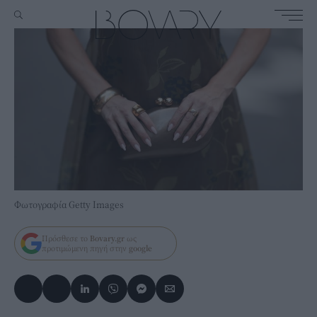
Φωτογραφία Getty Images
Πρόσθεσε το
Bovary.gr
ως
προτιμώμενη πηγή στην
google