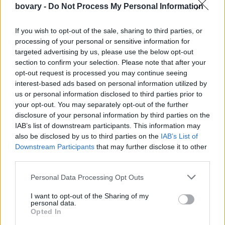
bovary -
Do Not Process My Personal Information
Sarti Spritz/Φωτογραφία Instagram: Atollo Příbram |
Πώς να πετύχεις το trend στο σπίτι
If you wish to opt-out of the sale, sharing to third parties, or
Με κλασικό βερνίκι:
processing of your personal or sensitive information for
Αφού λιμάρεις και καθαρίσεις τα νύχια σου, ξεκινάς με μια
targeted advertising by us, please use the below opt-out
βάση (base coat). Στη συνέχεια εφαρμόζεις δύο λεπτές
section to confirm your selection. Please note that after your
opt-out request is processed you may continue seeing
στρώσεις χρώματος και ολοκληρώνεις με ένα top coat για
interest-based ads based on personal information utilized by
σφράγισμα και λάμψη. Κάθε στρώση πρέπει να στεγνώνει καλά
us or personal information disclosed to third parties prior to
πριν περάσεις την επόμενη.
your opt-out. You may separately opt-out of the further
disclosure of your personal information by third parties on the
IAB’s list of downstream participants. This information may
also be disclosed by us to third parties on the
IAB’s List of
Downstream Participants
that may further disclose it to other
third parties.
Personal Data Processing Opt Outs
I want to opt-out of the Sharing of my
personal data.
Opted In