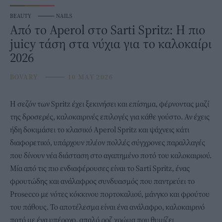
BEAUTY
⸻
NAILS
Από το Aperol στο Sarti Spritz: Η πιο
juicy τάση στα νύχια για το καλοκαίρι
2026
BOVARY
⸻
10 MAY 2026
Η σεζόν των Spritz έχει ξεκινήσει και επίσημα, φέρνοντας μαζί
της δροσερές,
καλοκαιρινές
επιλογές για κάθε γούστο. Αν έχεις
ήδη δοκιμάσει το κλασικό Aperol Spritz και ψάχνεις κάτι
διαφορετικό, υπάρχουν πλέον πολλές σύγχρονες παραλλαγές
που δίνουν νέα διάσταση στο αγαπημένο ποτό του καλοκαιριού.
Μία από τις πιο ενδιαφέρουσες είναι το Sarti
Spritz
, ένας
φρουτώδης και ανάλαφρος συνδυασμός που παντρεύει το
Prosecco με νότες κόκκινου πορτοκαλιού, μάνγκο και φρούτου
του πάθους. Το αποτέλεσμα είναι ένα ανάλαφρο, καλοκαιρινό
ποτό με ένα υπέροχο, απαλό ροζ χρώμα που θυμίζει