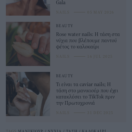
Gala
NAILS
⸻
05 MAY 2026
BEAUTY
Rose water nails: Η τάση στα
νύχια που βλέπουμε παντού
φέτος το καλοκαίρι
NAILS
⸻
16 JUL 2025
BEAUTY
Τι είναι τα caviar nails; Η
τάση στο μανικιούρ που έχει
κατακλύσει το TikTok πριν
την Πρωτοχρονιά
NAILS
⸻
31 DEC 2025
TAGS
ΜΑΝΙΚΙΟΥΡ
/
ΝΥΧΙΑ
/
ΤΑΣΗ
/
ΚΑΛΟΚΑΙΡΙ