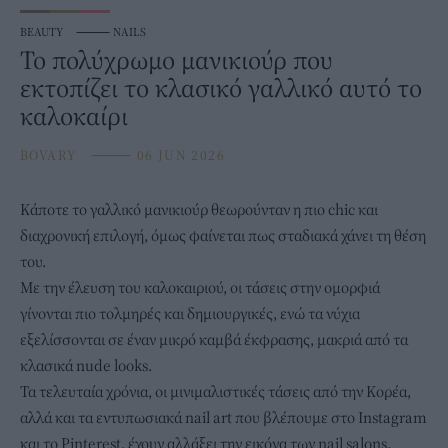
BEAUTY
⸻
NAILS
Το πολύχρωμο μανικιούρ που
εκτοπίζει το κλασικό γαλλικό αυτό το
καλοκαίρι
BOVARY
⸻
06 JUN 2026
Κάποτε το γαλλικό
μανικιούρ
θεωρούνταν η πιο chic και
διαχρονική επιλογή, όμως φαίνεται πως σταδιακά χάνει τη θέση
του.
Με την έλευση του καλοκαιριού, οι
τάσεις
στην ομορφιά
γίνονται πιο τολμηρές και δημιουργικές, ενώ τα νύχια
εξελίσσονται σε έναν μικρό καμβά έκφρασης, μακριά από τα
κλασικά nude looks.
Τα τελευταία χρόνια, οι μινιμαλιστικές τάσεις από την Κορέα,
αλλά και τα εντυπωσιακά nail art που βλέπουμε στο Instagram
και το Pinterest, έχουν αλλάξει την εικόνα των nail salons.