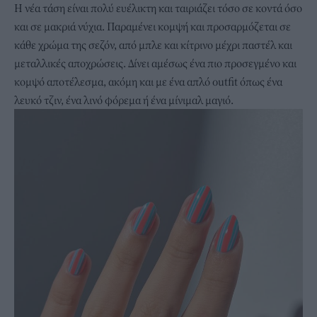
Η νέα τάση είναι πολύ ευέλικτη και ταιριάζει τόσο σε κοντά όσο
και σε μακριά νύχια. Παραμένει κομψή και προσαρμόζεται σε
κάθε χρώμα της σεζόν, από μπλε και κίτρινο μέχρι παστέλ και
μεταλλικές αποχρώσεις. Δίνει αμέσως ένα πιο προσεγμένο και
κομψό αποτέλεσμα, ακόμη και με ένα απλό outfit όπως ένα
λευκό τζιν, ένα λινό φόρεμα ή ένα μίνιμαλ μαγιό.