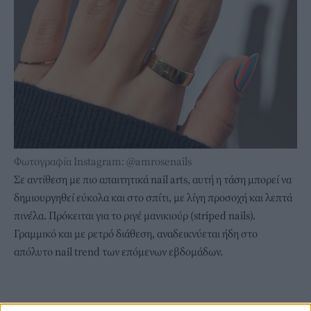
Φωτογραφία Instagram: @amrosenails
Σε αντίθεση με πιο απαιτητικά nail arts, αυτή η τάση μπορεί να
δημιουργηθεί εύκολα και στο σπίτι, με λίγη προσοχή και λεπτά
πινέλα. Πρόκειται για το ριγέ μανικιούρ (striped nails).
Γραμμικό και με ρετρό διάθεση, αναδεικνύεται ήδη στο
απόλυτο nail trend των επόμενων εβδομάδων.