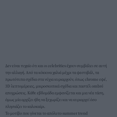
Δεν είναι τυχαίο ότι και οι celebrities έχουν συμβάλει σε αυτή
την αλλαγή. Από τα κόκκινα χαλιά μέχρι τα φεστιβάλ, τα
πρωτότυπα σχέδια στα νύχια κυριαρχούν, όπως chrome εφέ,
3D λεπτομέρειες, μικροσκοπικά σχέδια και παστέλ ombré
αποχρώσεις. Κάθε εβδομάδα εμφανίζεται και μια νέα τάση,
όμως μία αρχίζει ήδη να ξεχωρίζει και να κυριαρχεί όσο
πλησιάζει το καλοκαίρι.
Το μοτίβο που γίνεται το απόλυτο summer trend