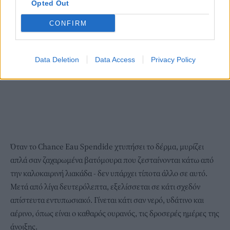
Opted Out
CONFIRM
Data Deletion
Data Access
Privacy Policy
Όταν το Chance Eau Spendide χτυπήσει το δέρμα, μυρίζει
απλά σαν ζαχαρωμένα βατόμουρα που ζεσταίνονται κάτω από
την καλοκαιρινή λιακάδα - δεν υπάρχει τίποτα άλλο σε αυτό.
Μετά από λίγα δευτερόλεπτα, εξελίσσεται σε κάτι σχεδόν
απίστευτα εντυπωσιακό. Γίνεται κάτι σαν νερό, υδάτινο και
αέρινο, όπως είναι ο καθαρός ουρανός, τις δροσερές ημέρες της
άνοιξης.