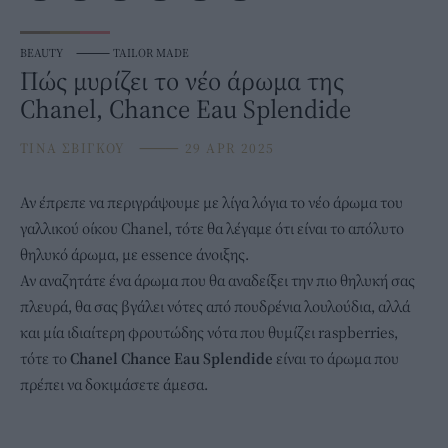
BEAUTY
⸻
TAILOR MADE
Πώς μυρίζει το νέο άρωμα της
Chanel, Chance Eau Splendide
ΤΙΝΑ ΣΒΙΓΚΟΥ
⸻
29 APR 2025
Αν έπρεπε να περιγράψουμε με λίγα λόγια το νέο άρωμα του
γαλλικού οίκου
Chanel
, τότε θα λέγαμε ότι είναι το απόλυτο
θηλυκό άρωμα, με essence άνοιξης.
Αν αναζητάτε ένα
άρωμα
που θα αναδείξει την πιο θηλυκή σας
πλευρά, θα σας βγάλει νότες από πουδρένια λουλούδια, αλλά
και μία ιδιαίτερη φρουτώδης νότα που θυμίζει raspberries,
τότε το
Chanel Chance Eau Splendide
είναι το άρωμα που
πρέπει να δοκιμάσετε άμεσα.