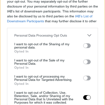
your opt-out. You may separately opt-out of the further
αρώματος
Chance
που έχει προηγηθεί, προσφέροντας αυτή την
disclosure of your personal information by third parties on the
IAB’s list of downstream participants. This information may
ακριβή μυρωδάτη, πουδρένια βάση, ο πρώτος ψεκασμός του
also be disclosed by us to third parties on the
IAB’s List of
Eau Splendide δεν είναι τίποτα από αυτά - είναι φρουτώδης.
Downstream Participants
that may further disclose it to other
Είναι γλυκό, φρέσκο και αναβράζον με έναν τρόπο που δεν είναι
third parties.
πρωτόγνωρος για τα δεδομένα της Chanel. Ωστόσο, μετά από
Personal Data Processing Opt Outs
περίπου 30 δευτερόλεπτα, κάτι εκπληκτικό συμβαίνει και αυτό
το ανεπιτήδευτο άρωμα γίνεται ένα άρωμα που όχι μόνο είναι
I want to opt-out of the Sharing of my
personal data.
αδύνατο να μην σας κερδίσει, αλλά και αδύνατο να μην το
Opted In
ερωτευτείτε.
I want to opt-out of the Sale of my
Personal Data.
Opted In
I want to opt-out of processing my
Personal Data for Targeted Advertising.
Opted In
I want to opt-out of Collection, Use,
Retention, Sale, and/or Sharing of my
Personal Data that Is Unrelated with the
Purposes for which it was collected.