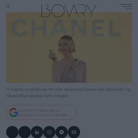
Η Angèle, η πρέσβειρα του νέου αρώματος Chance Eau Splendide της
Chanel/Φωτογραφία Getty Images
Πρόσθεσε το
Bovary.gr
ως
προτιμώμενη πηγή στην
google