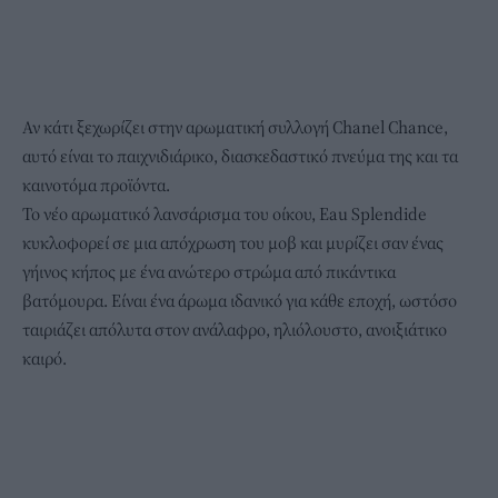
Αν κάτι ξεχωρίζει στην αρωματική συλλογή Chanel Chance,
αυτό είναι το παιχνιδιάρικο, διασκεδαστικό πνεύμα της και τα
καινοτόμα προϊόντα.
Το νέο αρωματικό λανσάρισμα του οίκου, Eau Splendide
κυκλοφορεί σε μια απόχρωση του μοβ και μυρίζει σαν ένας
γήινος κήπος με ένα ανώτερο στρώμα από πικάντικα
βατόμουρα. Είναι ένα άρωμα ιδανικό για κάθε εποχή, ωστόσο
ταιριάζει απόλυτα στον ανάλαφρο, ηλιόλουστο, ανοιξιάτικο
καιρό.