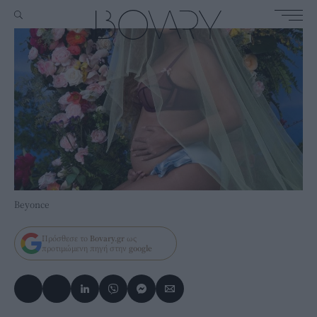
Beyonce
Πρόσθεσε το
Bovary.gr
ως
προτιμώμενη πηγή στην
google