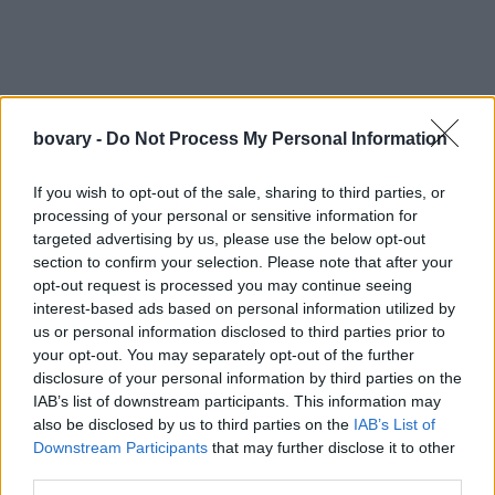
bovary -
Do Not Process My Personal Information
If you wish to opt-out of the sale, sharing to third parties, or
processing of your personal or sensitive information for
targeted advertising by us, please use the below opt-out
section to confirm your selection. Please note that after your
opt-out request is processed you may continue seeing
interest-based ads based on personal information utilized by
us or personal information disclosed to third parties prior to
your opt-out. You may separately opt-out of the further
Οι γυναίκες που κατείχαν θέσεις εξουσίας, ή βρίσκονταν δίπλα
disclosure of your personal information by third parties on the
IAB’s list of downstream participants. This information may
σε άνδρες εξουσίας επέλεγαν σχεδόν αποκλειστικά ρούχα που
also be disclosed by us to third parties on the
IAB’s List of
έκρυβαν τη φουσκωμένη κοιλιά, σαν η μητρότητα να έπρεπε να
Downstream Participants
that may further disclose it to other
παραμείνει μια ιδιωτική υπόθεση.
third parties.
Σήμερα συμβαίνει το αντίθετο. Η εγκυμοσύνη δεν κρύβεται και