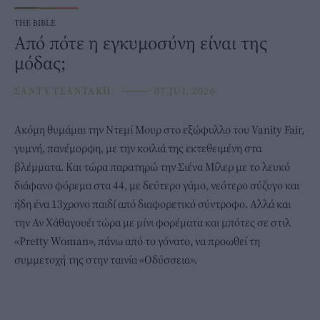
THE BIBLE
Από πότε η εγκυμοσύνη είναι της
μόδας;
ΣΑΝΤΥ ΤΣΑΝΤΑΚΗ
⸻
07 JUL 2026
Ακόμη θυμάμαι την Ντεμί Μουρ στο εξώφυλλο του Vanity Fair,
γυμνή, πανέμορφη, με την κοιλιά της εκτεθειμένη στα
βλέμματα. Και τώρα παρατηρώ την Σιένα Μίλερ με το λευκό
διάφανο φόρεμα στα 44, με δεύτερο γάμο, νεότερο σύζυγο και
ήδη ένα 13χρονο παιδί από διαφορετικό σύντροφο. Αλλά και
την Αν Χάθαγουέι τώρα με μίνι φορέματα και μπότες σε στιλ
«Pretty Woman», πάνω από το γόνατο, να προωθεί τη
συμμετοχή της στην ταινία «Οδύσσεια».