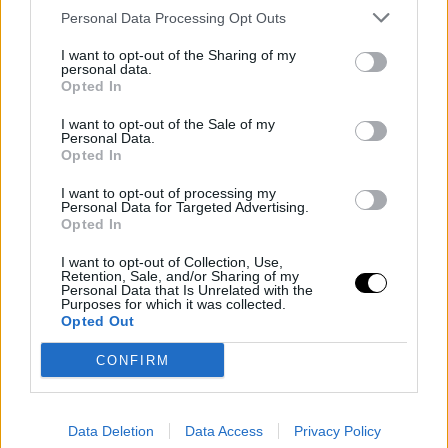
Personal Data Processing Opt Outs
η μόδα βρίσκεται στο επίκεντρο αυτής της μεταμόρφωσης.
Κάπως έτσι ξεκίνησε και η δημόσια συζήτηση γύρω από την
I want to opt-out of the Sharing of my
personal data.
Ούσα Βανς, τη σύζυγο του αντιπροέδρου των Ηνωμένων
Opted In
Πολιτειών Τζέι Ντι Βανς, που κυοφορεί το τέταρτο παιδί τους,
I want to opt-out of the Sale of my
με το κοραλί φόρεμα από το Old Navy που αγοράστηκε με
Personal Data.
έκπτωση έναντι 8,75 δολαρίων (!).
Opted In
Διαβάστε περισσότερα στο
thefashionbible.gr
I want to opt-out of processing my
Personal Data for Targeted Advertising.
TAGS
STARS ΣΕ ΕΓΚΥΜΟΣΥΝΗ
/
ΜΟΔΑ
Opted In
I want to opt-out of Collection, Use,
Retention, Sale, and/or Sharing of my
Personal Data that Is Unrelated with the
Purposes for which it was collected.
Opted Out
CONFIRM
Data Deletion
Data Access
Privacy Policy