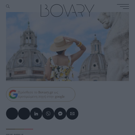
Πρόσθεσε το
Bovary.gr
ως
προτιμώμενη πηγή στην
google