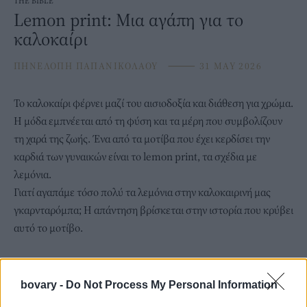
THE BIBLE
Lemon print: Μια αγάπη για το
καλοκαίρι
ΠΗΝΕΛΟΠΗ ΠΑΠΑΝΙΚΟΛΑΟΥ
⸻
31 MAY 2026
Το καλοκαίρι φέρνει μαζί του αισιοδοξία και διάθεση για χρώμα.
Η μόδα εμπνέεται από τη φύση και τα μέρη που συμβολίζουν
τη χαρά της ζωής. Ένα από τα μοτίβα που έχει κερδίσει την
καρδιά των γυναικών είναι το lemon print, τα σχέδια με
λεμόνια.
Γιατί αγαπάμε τόσο πολύ τα λεμόνια στην καλοκαιρινή μας
γκαρνταρόμπα; Η απάντηση βρίσκεται στην ιστορία που κρύβει
αυτό το μοτίβο.
bovary -
Do Not Process My Personal Information