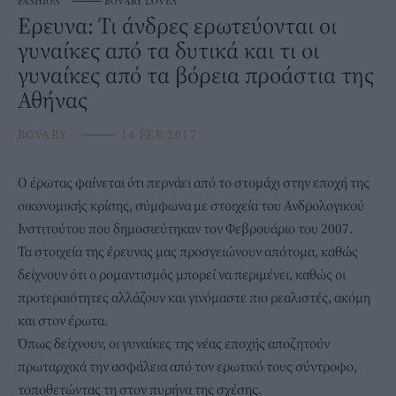
FASHION
⸻
BOVARY LOVES
Ερευνα: Τι άνδρες ερωτεύονται οι
γυναίκες από τα δυτικά και τι οι
γυναίκες από τα βόρεια προάστια της
Αθήνας
BOVARY
⸻
14 FEB 2017
Ο έρωτας φαίνεται ότι περνάει από το στομάχι στην εποχή της
οικονομικής κρίσης, σύμφωνα με στοιχεία του Ανδρολογικού
Ινστιτούτου που δημοσιεύτηκαν τον Φεβρουάριο του 2007.
Τα στοιχεία της έρευνας μας προσγειώνουν απότομα, καθώς
δείχνουν ότι ο ρομαντισμός μπορεί να περιμένει, καθώς οι
προτεραιότητες αλλάζουν και γινόμαστε πιο ρεαλιστές, ακόμη
και στον έρωτα.
Όπως δείχνουν, οι γυναίκες της νέας εποχής αποζητούν
πρωταρχικά την ασφάλεια από τον ερωτικό τους σύντροφο,
τοποθετώντας τη στον πυρήνα της σχέσης.