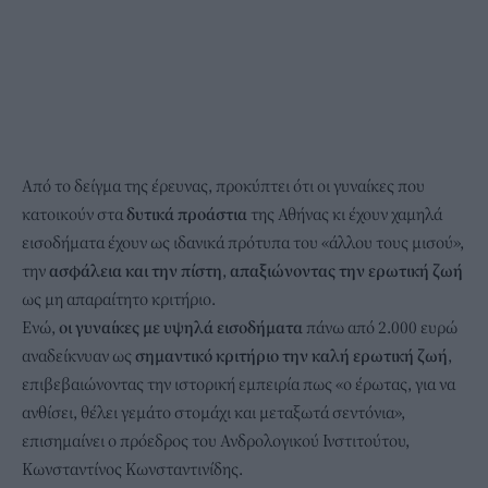
Από το δείγμα της έρευνας, προκύπτει ότι οι γυναίκες που
κατοικούν στα
δυτικά προάστια
της Αθήνας κι έχουν χαμηλά
εισοδήματα έχουν ως ιδανικά πρότυπα του «άλλου τους μισού»,
την
ασφάλεια και την πίστη
,
απαξιώνοντας την ερωτική ζωή
ως μη απαραίτητο κριτήριο.
Ενώ,
οι γυναίκες με υψηλά εισοδήματα
πάνω από 2.000 ευρώ
αναδείκνυαν ως
σημαντικό κριτήριο την καλή ερωτική ζωή
,
επιβεβαιώνοντας την ιστορική εμπειρία πως «ο έρωτας, για να
ανθίσει, θέλει γεμάτο στομάχι και μεταξωτά σεντόνια»,
επισημαίνει ο πρόεδρος του Ανδρολογικού Ινστιτούτου,
Κωνσταντίνος Κωνσταντινίδης.