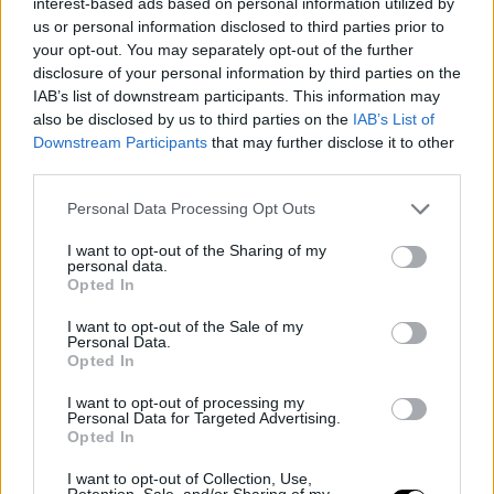
interest-based ads based on personal information utilized by
us or personal information disclosed to third parties prior to
your opt-out. You may separately opt-out of the further
disclosure of your personal information by third parties on the
IAB’s list of downstream participants. This information may
also be disclosed by us to third parties on the
IAB’s List of
Οι γυναίκες των δυτικών προαστίων,
με εισόδημα μέχρι και
Downstream Participants
that may further disclose it to other
1.000 ευρώ δηλώνουν σε ποσοστό μόλις λίγο πάνω από 20%
third parties.
ότι τις ενδιαφέρει η καλή σεξουαλική ζωή σε μια σχέση
,
όταν
Personal Data Processing Opt Outs
το αντίστοιχο ποσοστό στις πιο εύπορες γυναίκες ξεπερνά το
50%.
I want to opt-out of the Sharing of my
personal data.
Στους υπόλοιπους δείκτες που αφορούν την
ασφάλεια που
Opted In
τους παρέχει ο σύντροφος τους (30%)
,
την οικονομική του
I want to opt-out of the Sale of my
κατάσταση (20%)
και το
κοινωνικό του περιβάλλον (30%),
Personal Data.
δεν καταγράφονται σημαντικές διαφορές ανάμεσα στις πιο
Opted In
εύπορες και λιγότερο εύπορες γυναίκες που ζουν στην Αθήνα.
I want to opt-out of processing my
Ακόμη και οι γυναίκες που κατοικούν στα βόρεια προάστια και
Personal Data for Targeted Advertising.
Opted In
έχουν πιο γεμάτο πορτοφόλι, επηρεάζονται από τη γενικευμένη
ανασφάλεια και την αβεβαιότητα για το μέλλον, μετά από
I want to opt-out of Collection, Use,
Retention, Sale, and/or Sharing of my