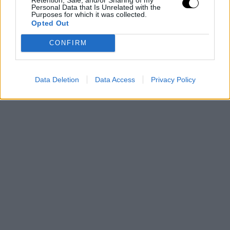
σχεδόν μια δεκαετία οικονομικής κρίσης. Έτσι, θέλουν ο
Personal Data that Is Unrelated with the
Purposes for which it was collected.
σύντροφός τους να μπορεί
να τις κάνει να αισθάνονται
Opted Out
ασφαλείς, για να μπορέσουν να λειτουργήσουν μέσα στη
σχέση και να υπάρχει διάρκεια. Οι αγάπες και τα λουλούδια
CONFIRM
έρχονται δεύτερα.
Data Deletion
Data Access
Privacy Policy