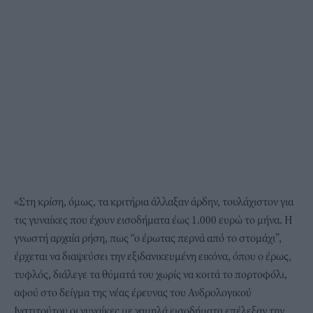
«Στη κρίση, όμως, τα κριτήρια άλλαξαν άρδην, τουλάχιστον για
τις γυναίκες που έχουν εισοδήματα έως 1.000 ευρώ το μήνα. Η
γνωστή αρχαία ρήση, πως “ο έρωτας περνά από το στομάχι”,
έρχεται να διαψεύσει την εξιδανικευμένη εικόνα, όπου ο έρως,
τυφλός, διάλεγε τα θύματά του χωρίς να κοιτά το πορτοφόλι,
αφού στο δείγμα της νέας έρευνας του Ανδρολογικού
Ινστιτούτου οι γυναίκες με χαμηλά εισοδήματα επέλεξαν την