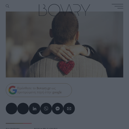
Πρόσθεσε το
Bovary.gr
ως
προτιμώμενη πηγή στην
google