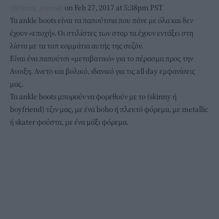
on Feb 27, 2017 at 5:38pm PST
(@fancy_journal)
Τα ankle boots είναι τα παπούτσια που πάνε με όλα και δεν
έχουν «εποχή». Οι στιλίστες των σταρ τα έχουν εντάξει στη
λίστα με τα τοπ κομμάτια αυτής της σεζόν.
Είναι ένα παπούτσι «μεταβατικό» για το πέρασμα προς την
Ανοιξη. Ανετο και βολικό, ιδανικό για τις all day εμφανίσεις
μας.
Τα ankle boots μπορούν να φορεθούν με το (skinny ή
boyfriend) τζιν μας, με ένα boho ή πλεκτό φόρεμα, με metallic
ή skater φούστα, με ένα μάξι φόρεμα.