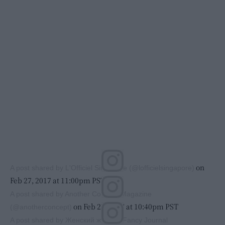
on
A post shared by L'Officiel Singapore (@lofficielsingapore)
Feb 27, 2017 at 11:00pm PST
A post shared by Another Concept Magazine
on Feb 27, 2017 at 10:40pm PST
(@anotherconcept)
A post shared by Женский журнал Fancy Journal