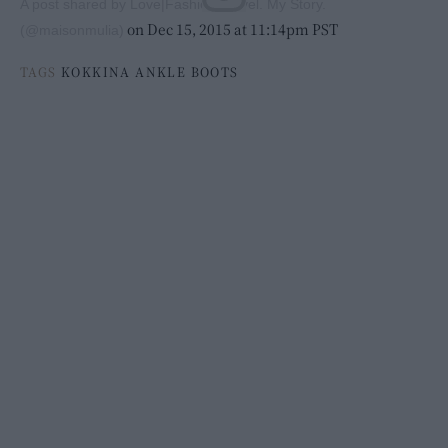
A post shared by Love|Fashion|Travel. My Story.
on Dec 15, 2015 at 11:14pm PST
(@maisonmulia)
TAGS
ΚΟΚΚΙΝΑ ANKLE BOOTS