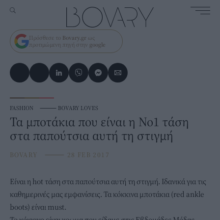
Πρόσθεσε το
Bovary.gr
ως
προτιμώμενη πηγή στην
google
FASHION
⸻
BOVARY LOVES
Τα μποτάκια που είναι η Νο1 τάση
στα παπούτσια αυτή τη στιγμή
BOVARY
⸻
28 FEB 2017
Είναι η hot τάση στα παπούτσια αυτή τη στιγμή. Ιδανικά για τις
καθημερινές μας εμφανίσεις. Τα κόκκινα μποτάκια (red ankle
boots) είναι must.
Το κόκκινο είναι χρωμα που είδαμε στις Εβδομάδες Μόδας