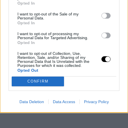
Opted In
2017 at 5:20am PST
on Feb 16,
A post shared by Leila Emine Lundsten (@l3minel)
I want to opt-out of the Sale of my
Personal Data.
2017 at 11:55am PST
Opted In
on Jan
A post shared by InFashion Global (@infashion_global)
31, 2017 at 12:13am PST
I want to opt-out of processing my
Personal Data for Targeted Advertising.
on
A post shared by Kamila Krenz (@creative_part_of_camila)
Opted In
Dec 20, 2016 at 2:44am PST
I want to opt-out of Collection, Use,
Retention, Sale, and/or Sharing of my
Personal Data that Is Unrelated with the
Purposes for which it was collected.
Opted Out
CONFIRM
Data Deletion
Data Access
Privacy Policy