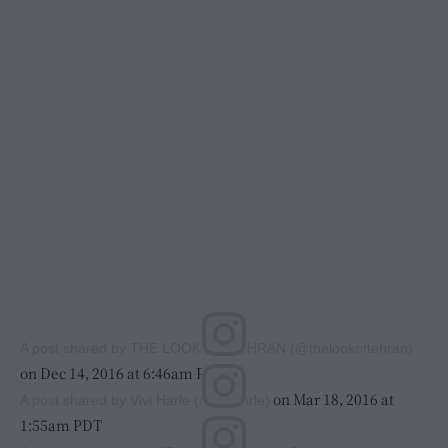
A post shared by THE LOOK OF TEHRAN (@thelookoftehran)
on Dec 14, 2016 at 6:46am PST
on Mar 18, 2016 at
A post shared by Vivi Harle (@viviharle)
1:55am PDT