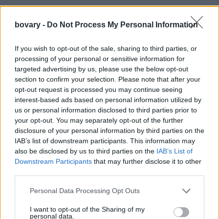
bovary -
Do Not Process My Personal Information
If you wish to opt-out of the sale, sharing to third parties, or
processing of your personal or sensitive information for
targeted advertising by us, please use the below opt-out
section to confirm your selection. Please note that after your
opt-out request is processed you may continue seeing
interest-based ads based on personal information utilized by
us or personal information disclosed to third parties prior to
Tα κόκκινα μποτάκια (red ankle boots), λοιπόν, δημιουργούν
your opt-out. You may separately opt-out of the further
τον απόλυτο στιλιστικό συνδυασμό αυτή τη στιγμή.
disclosure of your personal information by third parties on the
Είναι επιβλητικά και γι'αυτό μας αρέσουν. Αν η μόδα επιτάσσει
IAB’s list of downstream participants. This information may
ντύσιμο με κομμάτια που μπορούν να υποστηρίξουν
also be disclosed by us to third parties on the
IAB’s List of
εμφανίσεις από το πρωί μέχρι το βράδυ, τότε τα κόκκινα ankle
Downstream Participants
that may further disclose it to other
third parties.
boots είναι μια ασφαλής επιλογή.
on Oct
A post shared by Shirley Warner-Beulah (@melangefash)
Personal Data Processing Opt Outs
26, 2016 at 3:41am PDT
I want to opt-out of the Sharing of my
on Jan 15,
A post shared by Leila Emine Lundsten (@l3minel)
personal data.