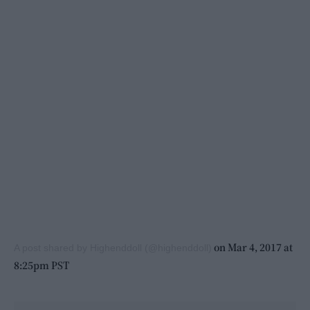
on Mar 4, 2017 at
A post shared by Highenddoll (@highenddoll)
8:25pm PST