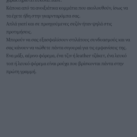
Κάποια από τα ανοιξιάτικα κομμάτια που ακολουθούν, ίσως να
τα έχετε ήδη στην γκαρνταρόμπα σας.
Απλά γιατί και σε προηγούμενες σεζόν ήταν ψηλά στις
προτιμήσεις.
Μπορούν να σας εξασφαλίσουν στιλάτους συνδυασμούς και να
σας κάνουν να νιώθετε πάντα σιγουριά για τις εμφανίσεις της.
Ενα μάξι, αέρινο φόρεμα, ένα τζιν ή leather τζάκετ, ένα λευκό
τοπ ή λευκό φόρεμα είναι ρούχα που βρίσκονται πάντα στην
πρώτη γραμμή.