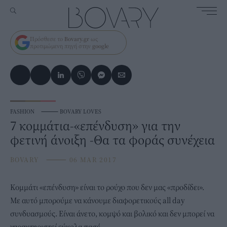
Πρόσθεσε το
Bovary.gr
ως
προτιμώμενη πηγή στην
google
FASHION
⸻
BOVARY LOVES
7 κομμάτια-«επένδυση» για την
φετινή άνοιξη -Θα τα φοράς συνέχεια
BOVARY
⸻
06 MAR 2017
Koμμάτι «επένδυση» είναι το ρούχο που δεν μας «προδίδει».
Με αυτό μπορούμε να κάνουμε διαφορετικούς all day
συνδυασμούς. Είναι άνετο, κομψό και βολικό και δεν μπορεί να
χαρακτηριστεί εύκολα πασέ.