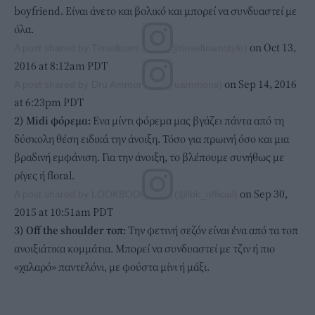
boyfriend. Είναι άνετο και βολικό και μπορεί να συνδυαστεί με
όλα.
on Oct 13,
A post shared by Tinseltown Style (@tinseltownstyle)
2016 at 8:12am PDT
on Sep 14, 2016
A post shared by Dru Ammons (@druammons)
at 6:23pm PDT
2) Midi φόρεμα:
Ενα μίντι φόρεμα μας βγάζει πάντα από τη
δύσκολη θέση ειδικά την άνοιξη. Τόσο για πρωινή όσο και μια
βραδινή εμφάνιση. Για την άνοιξη, το βλέπουμε συνήθως με
ρίγες ή floral.
on Sep 30,
A post shared by LOOKBOOK KIEV (@lbk_official)
2015 at 10:51am PDT
3) Οff the shoulder τοπ:
Tην φετινή σεζόν είναι ένα από τα τοπ
ανοιξιάτικα κομμάτια. Μπορεί να συνδυαστεί με τζιν ή πιο
«χαλαρό» παντελόνι, με φούστα μίνι ή μάξι.