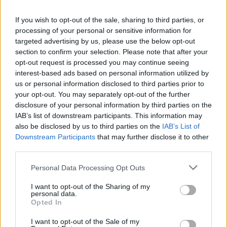
4) Denim jacket:
Το all time classic κομμάτι της
γκαρνταρόμπας που είναι από τις τοπ επιλογές μας την άνοιξη.
If you wish to opt-out of the sale, sharing to third parties, or
processing of your personal or sensitive information for
Είναι το πανωφόρι με το οποίο μπορούμε να κάνουμε
targeted advertising by us, please use the below opt-out
ατέλειωτους συνδυασμούς.
section to confirm your selection. Please note that after your
on Mar 5, 2017
A post shared by Denim Love (@denim_merch)
opt-out request is processed you may continue seeing
at 9:24pm PST
interest-based ads based on personal information utilized by
us or personal information disclosed to third parties prior to
5) Leather Jacket:
Το δερμάτινο jacket είναι από τα κομμάτια
your opt-out. You may separately opt-out of the further
που την φετινή άνοιξη αναμένεται να είναι ψηλά στις
disclosure of your personal information by third parties on the
προτιμήσεις αρκεί βέβαια να συνδυαστεί με τον κατάλληλο
IAB’s list of downstream participants. This information may
τρόπο. Πχ. με ένα τοπ από δαντέλα και ένα τζιν.
also be disclosed by us to third parties on the
IAB’s List of
Downstream Participants
that may further disclose it to other
on Mar 5,
A post shared by ALENA GIDENKO (@modaprints)
third parties.
2017 at 7:19pm PST
Personal Data Processing Opt Outs
I want to opt-out of the Sharing of my
personal data.
Opted In
I want to opt-out of the Sale of my