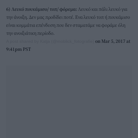
6) Λευκό πουκάμισο/ τοπ/ φόρεμα:
Λευκό και πάλι λευκό για
την άνοιξη. Δεν μας προδίδει ποτέ. Ενα λευκό τοπ ή πουκάμισο
είναι κομμάτια επένδυση που δεν σταματάμε να φοράμε όλη
την ανοιξιάτικη περίοδο.
on Mar 5, 2017 at
A post shared by Katja (@moblick_fotografie)
9:41pm PST