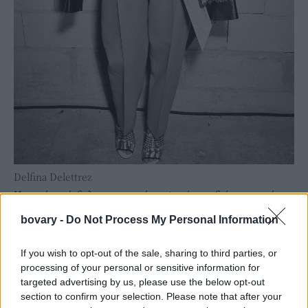
Delfina Delettrez
Η σειρά, με έκδηλες αρτ ντεκό αναφορές, σχεδιάστηκε από τη
διάσημη σχεδιάστρια κοσμημάτων και κόρη της καλλιτεχνικής
bovary -
Do Not Process My Personal Information
διευθύντριας του Ιταλικού οίκου Silvia Venturini Fendi. Ο
λόγος για τη Delfina Delletrez. Και αν το όνομά της δεν σας
If you wish to opt-out of the sale, sharing to third parties, or
είναι ακόμη γνώριμο, τότε θα πρέπει να γνωρίζετε ότι η
processing of your personal or sensitive information for
targeted advertising by us, please use the below opt-out
ταλαντούχα νεαρή σχεδιάστρια, που αγαπά οτιδήποτε
section to confirm your selection. Please note that after your
σουρεαλιστικό, έχει κεντρίσει παγκοσμίως το ενδιαφέρον για