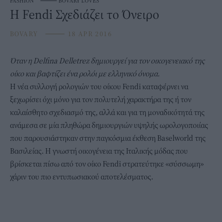
FASHION
⸻
BOVARY LOVES
Η Fendi Σχεδιάζει το Όνειρο
BOVARY
⸻
18 APR 2016
Όταν η
Delfina
Delletrez
δημιουργεί για τον οικογενειακό της
οίκο και βαφτίζει ένα ρολόι με ελληνικό όνομα.
H νέα συλλογή ρολογιών του οίκου Fendi καταφέρνει να
ξεχωρίσει όχι μόνο για τον πολυτελή χαρακτήρα της ή τον
καλαίσθητο σχεδιασμό της, αλλά και για τη μοναδικότητά της
ανάμεσα σε μία πληθώρα δημιουργιών υψηλής ωρολογοποιίας
που παρουσιάστηκαν στην παγκόσμια έκθεση Baselworld της
Βασιλείας. Η γνωστή οικογένεια της Ιταλικής μόδας που
βρίσκεται πίσω από τον οίκο Fendi στρατεύτηκε «σύσσωμη»
χάριν του πιο εντυπωσιακού αποτελέσματος.