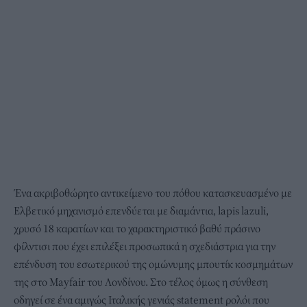
Ένα ακριβοθώρητο αντικείμενο του πόθου κατασκευασμένο με
Ελβετικό μηχανισμό επενδύεται με διαμάντια, lapis lazuli,
χρυσό 18 καρατίων και το χαρακτηριστικό βαθύ πράσινο
φίλντισι που έχει επιλέξει προσωπικά η σχεδιάστρια για την
επένδυση του εσωτερικού της ομώνυμης μπουτίκ κοσμημάτων
της στο Mayfair του Λονδίνου. Στο τέλος όμως η σύνθεση
οδηγεί σε ένα αμιγώς Ιταλικής γενιάς statement ρολόι που