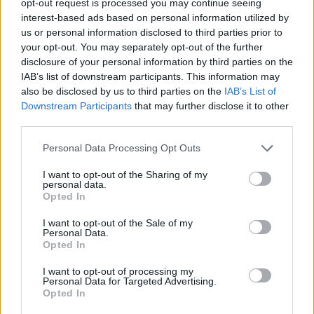
opt-out request is processed you may continue seeing
τα ιδιαίτερα σχέδιά της (τα διπλά σκουλαρίκια με πέρλες και
interest-based ads based on personal information utilized by
χείλη ή ματάκια αποτελούν τα best-seller του ομώνυμου οίκου
us or personal information disclosed to third parties prior to
your opt-out. You may separately opt-out of the further
της) που φοριούνται από τις πιο διάσημες fashionistas.
disclosure of your personal information by third parties on the
IAB’s list of downstream participants. This information may
also be disclosed by us to third parties on the
IAB’s List of
Downstream Participants
that may further disclose it to other
third parties.
Personal Data Processing Opt Outs
I want to opt-out of the Sharing of my
personal data.
Opted In
I want to opt-out of the Sale of my
Personal Data.
Opted In
Δεν είναι η πρώτη φορά που η Delfina συνεργάζεται με τον οίκο
I want to opt-out of processing my
Personal Data for Targeted Advertising.
Fendi, αρχής γενομένης από τις σειρές κοσμημάτων που
Opted In
σχεδίασε αποκλειστικά για τις χειμερινές και εαρινές κολεξιόν