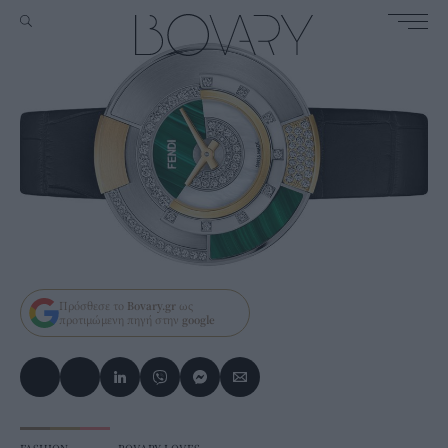
Πρόσθεσε το
Bovary.gr
ως
προτιμώμενη πηγή στην
google