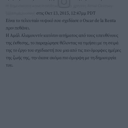
Η δημοσίευση κοινοποιήθηκε από το χρήστη Amal Clooney
στις Οκτ 13, 2015, 12:47μμ PDT
(@amalclooney)
Είναι το τελευταίο νυφικό που σχεδίασε ο Oscar de la Renta
πριν πεθάνει.
Η Αμάλ Αλαμουντίν κατόπιν αιτήματος από τους υπευθύνους
της έκθεσης, το παραχώρησε θέλοντας να τιμήσει με τη σειρά
της το έργο του σχεδιαστή που μια από τις πιο όμορφες ημέρες
της ζωής της, την έκανε ακόμα πιο όμορφη με τη δημιουργία
του.