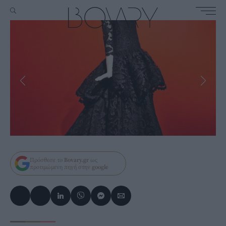
Πρόσθεσε το
Bovary.gr
ως
προτιμώμενη πηγή στην
google