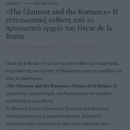
FASHION
⸻
BOVARY LOVES
«Τhe Glamour and the Romance» Η
εντυπωσιακή έκθεση από το
προσωπικό αρχείο του Oscar de la
Renta
ΝΑΝΣΥ ΜΗΤΡΟΠΟΥΛΟΥ
⸻
10 OCT 2017
Oscar de la Renta. Ο «μετρ» της ανεπιτήδευτης κομψότητας.
Ο σχεδιαστής που ύμνησε τη θηλυκότητα και την προέβαλε σε
όλες τις διαστάσεις.
«
Τhe Glamour and the Romance of Oscar de la Renta»
: Η
γοητεία και ο ρομαντισμός των δημιουργιών του μεγάλου
σχεδιαστή σε μια έκθεση.
To Μουσείο Καλών Τεχνών στο Χιούστον φιλοξενεί μια
συλλογή ρούχων με ξεχωριστή σημασία. Απλά γιατί
αντικατοπτρίζει τη ζωή και το έργο ενός ανθρώπου που