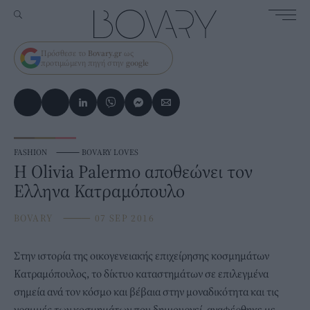
Πρόσθεσε το
Bovary.gr
ως
προτιμώμενη πηγή στην
google
FASHION
⸻
BOVARY LOVES
Η Olivia Palermo αποθεώνει τον
Ελληνα Κατραμόπουλο
BOVARY
⸻
07 SEP 2016
Στην ιστορία της οικογενειακής επιχείρησης κοσμημάτων
Κατραμόπουλος, το δίκτυο καταστημάτων σε επιλεγμένα
σημεία ανά τον κόσμο και βέβαια στην μοναδικότητα και τις
γραμμές των κοσμημάτων που δημιουργεί, αναφέρθηκε με