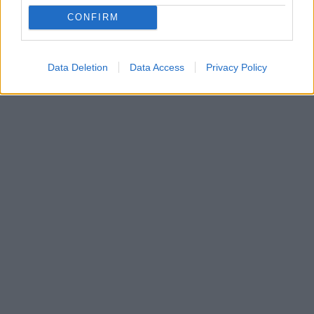
TAGS
OLIVIA PALERMO
/
ΚΑΤΡΑΜΟΠΟΥΛΟΣ JEWELRY
CONFIRM
Data Deletion
Data Access
Privacy Policy