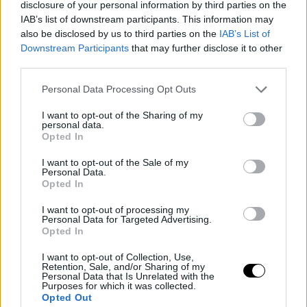
disclosure of your personal information by third parties on the
IAB’s list of downstream participants. This information may
also be disclosed by us to third parties on the
IAB’s List of
Μoto της εταιρίας, απόσταγμα της παράδοσης που έχει
Downstream Participants
that may further disclose it to other
third parties.
δημιουργήσει, το οποίο έχει περάσει από πατέρα σε γιό για
τρείς γενιές, ‘’
κάθε δημιουργία αντιπροσωπεύει την απόλυτη
Personal Data Processing Opt Outs
έκφραση της εκλεπτυσμένης τέχνης κοσμημάτων
’’.
I want to opt-out of the Sharing of my
Η επιχείρηση εκτός από τα κοσμήματα που δημιουργεί και
personal data.
χαρακτηρίζονται από ιδιαίτερες γραμμές, αρτιότητα και
Opted In
απόλυτη ποιότητα, αντιπροσωπεύει και προσφέρει στους
I want to opt-out of the Sale of my
πιστούς πελάτες της, ορισμένα από τα μεγαλύτερα πολυτελή
Personal Data.
Opted In
brands στον κόσμο, μεταξύ των οποίων συγκαταλέγονται οι
Rolex και Tudor .
I want to opt-out of processing my
Personal Data for Targeted Advertising.
Παράλληλα η επιχείρηση διαθέτει μια διάσημη γκάμα
Opted In
δαχτυλιδιών με πολύτιμες πέτρες σε λαμπερά χρώματα,
I want to opt-out of Collection, Use,
δαχτυλίδια γάμου και αρραβώνων, κομψά σκουλαρίκια και
Retention, Sale, and/or Sharing of my
Personal Data that Is Unrelated with the
βραχιόλια καθώς και τα κλασικά κολιέ και μενταγιον.
Purposes for which it was collected.
Opted Out