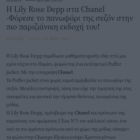
FASHION
⸻
BOVARY LOVES
Η Lily Rose Depp στα Chanel
-Φόρεσε το πανωφόρι της σεζόν στην
πιο παριζιάνικη εκδοχή του!
BOVARY
⸻
25 NOV 2017
Η Lily Rose Depp παρέδωσε μαθήματα sporty chic στιλ μια
κρύα νύχτα στο Παρίσι, φορώντας ένα εκπληκτικό Puffer
jacket. Με την υπογραφή
Chanel
.
Τα Puffer jacket είναι χωρίς καμιά αμφιβολία το πανωφόρι της
σεζόν. Μεγάλη επιστροφή, τάση που είχε την τιμητική της στις
πασαρέλες και φυσικά την τίμησαν δεόντως τα κορίτσια της
μόδας.
Η Lily Rose Depp, πρέσβειρα της
Chanel
και πρόσωπο της
καμπάνιας του αρώματος L'Eau N°5 του γαλλικού οίκου, ένα
από τα πιο φρέσκα πρόσωπα από το χώρο της μόδας «άναψε»
τα φώτα στην Champs-Elysées ενόψει Χριστουγέννων