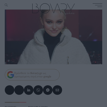
Πρόσθεσε το
Bovary.gr
ως
προτιμώμενη πηγή στην
google