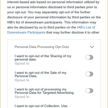
interest-based ads based on personal information utilized by
us or personal information disclosed to third parties prior to
your opt-out. You may separately opt-out of the further
disclosure of your personal information by third parties on the
IAB’s list of downstream participants. This information may
also be disclosed by us to third parties on the
IAB’s List of
Downstream Participants
that may further disclose it to other
third parties.
Personal Data Processing Opt Outs
I want to opt-out of the Sharing of my
personal data.
@Chanel
Opted In
Το πρόσωπό της καθαρό με τα μαλλιά της τραβηγμένα χαλαρά
I want to opt-out of the Sale of my
πίσω και το make up νεανικό και φρέσκο: Φυσικά χείλη, έντονο
Personal Data.
ρουζ και έμφαση στα μάτια, όλα με προϊόντα
Chanel
Opted In
I want to opt-out of processing my
Personal Data for Targeted Advertising.
Opted In
I want to opt-out of Collection, Use,