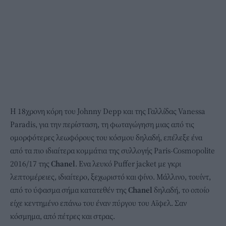
Η 18χρονη κόρη του Johnny Depp και της Γαλλίδας Vanessa
Paradis, για την περίσταση, τη φωταγώγηση μιας από τις
ομορφότερες λεωφόρους του κόσμου δηλαδή, επέλεξε ένα
από τα πιο ιδιαίτερα κομμάτια της συλλογής Paris-Cosmopolite
2016/17 της
Chanel
. Ενα λευκό Puffer jacket με γκρι
λεπτομέρειες, ιδιαίτερο, ξεχωριστό και φίνο. Μάλλινο, τουίντ,
από το ύφασμα σήμα κατατεθέν της
Chanel
δηλαδή, το οποίο
είχε κεντημένο επάνω του έναν πύργου του Αϊφελ. Σαν
κόσμημα, από πέτρες και στρας.