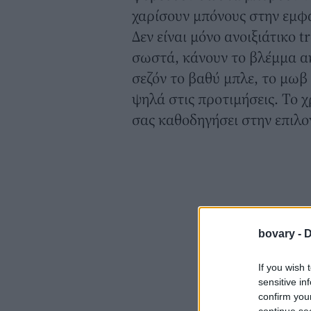
χαρίσουν μπόνους στην εμφ
Δεν είναι μόνο ανοιξιάτικο 
σωστά, κάνουν το βλέμμα ακ
σεζόν το βαθύ μπλε, το μωβ
ψηλά στις προτιμήσεις. Το 
σας καθοδηγήσει στην επιλο
bovary -
D
If you wish 
sensitive in
confirm you