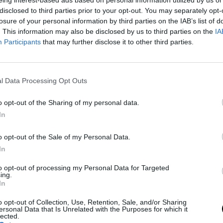
eing interest-based ads based on personal information utilized by us or
disclosed to third parties prior to your opt-out. You may separately opt-
losure of your personal information by third parties on the IAB’s list of
. This information may also be disclosed by us to third parties on the
IA
Participants
that may further disclose it to other third parties.
l Data Processing Opt Outs
o opt-out of the Sharing of my personal data.
In
o opt-out of the Sale of my Personal Data.
In
to opt-out of processing my Personal Data for Targeted
ing.
In
 σας περιορίζει. Είναι ουδέτερο, μπορεί
o opt-out of Collection, Use, Retention, Sale, and/or Sharing
χρώσεις σκιών. Μια απαλή καφέ σκιά,
ersonal Data that Is Unrelated with the Purposes for which it
lected.
μωβ είναι αυτή που σας ταιριάζει.