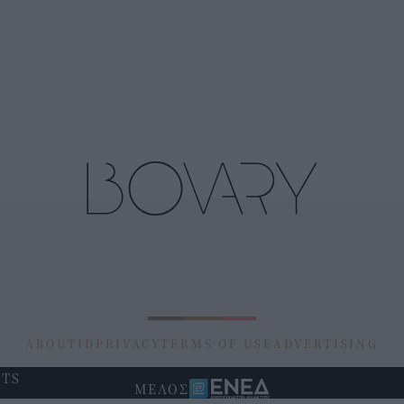
ABOUT
ID
PRIVACY
TERMS OF USE
ADVERTISING
HTS
ΜΕΛΟΣ