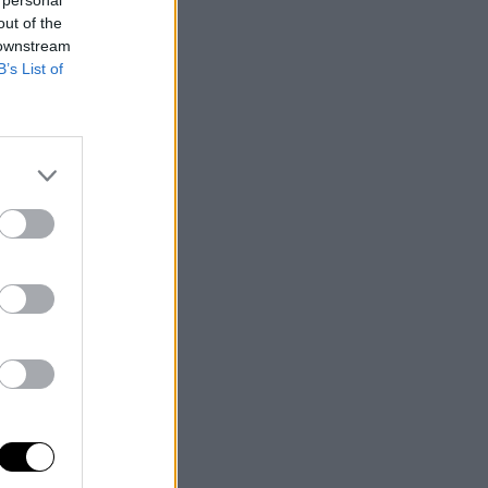
 personal
out of the
 downstream
B’s List of