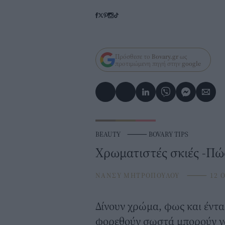
Πρόσθεσε το
Bovary.gr
ως
προτιμώμενη πηγή στην
google
BEAUTY
⸻
BOVARY TIPS
Χρωματιστές σκιές -Πώ
ΝΑΝΣΥ ΜΗΤΡΟΠΟΥΛΟΥ
⸻
12 O
Δίνουν χρώμα, φως και έντα
φορεθούν σωστά μπορούν να