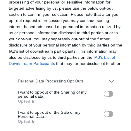
processing of your personal or sensitive information for
targeted advertising by us, please use the below opt-out
section to confirm your selection. Please note that after your
opt-out request is processed you may continue seeing
interest-based ads based on personal information utilized by
us or personal information disclosed to third parties prior to
your opt-out. You may separately opt-out of the further
disclosure of your personal information by third parties on the
IAB’s list of downstream participants. This information may
2) Άπλωσε το κοντίσιονερ και την μάσκα μόνο στις άκρες –
also be disclosed by us to third parties on the
IAB’s List of
Κάνε καλό ξέβγαλμα: Η εφαρμογή των εν λόγω προϊόντων στις
Downstream Participants
that may further disclose it to other
third parties.
ρίζες αυξάνουν κατά πολύ την λιπαρότητα.
Personal Data Processing Opt Outs
I want to opt-out of the Sharing of my
personal data.
Opted In
I want to opt-out of the Sale of my
Personal Data.
Opted In