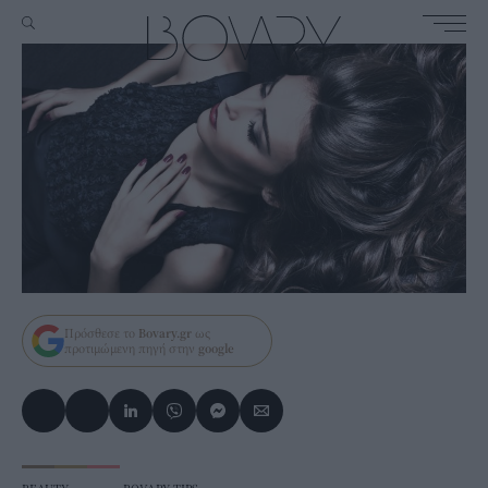
Πρόσθεσε το
Bovary.gr
ως
προτιμώμενη πηγή στην
google