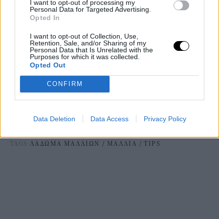
I want to opt-out of processing my
Personal Data for Targeted Advertising.
Opted In
I want to opt-out of Collection, Use,
Retention, Sale, and/or Sharing of my
3) Μην πιάνεις συνεχώς τα μαλλιά σου: Κι όμως! Όταν τα
Personal Data that Is Unrelated with the
Purposes for which it was collected.
πειράζεις συχνά με τα δάχτυλά σου μεταφέρεις τα έλαια που τα
Opted Out
δάχτυλά σου παράγουν. Σημαντικός παράγοντας λιπαρότητας.
4) Μην χρησιμοποιείς συνεχώς προϊόντα styling: Περιόρισε τη
CONFIRM
χρήση τους. Μακροπρόθεσμα αυξάνουν την λιπαρότητα.
5) Μην βουρτσίζεις συνεχώς τα μαλλιά σου: Το συχνό
Data Deletion
Data Access
Privacy Policy
βούρτσισμα αυξάνει πολύ την λιπαρότητα.
TAGS
ΛΑΔΩΜΑ ΜΑΛΛΙΩΝ
/
ΜΑΛΛΙΑ
/
TIPS