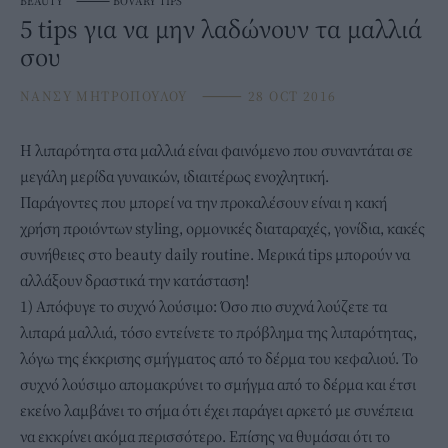
BEAUTY
⸻
BOVARY TIPS
5 tips για να μην λαδώνουν τα μαλλιά
σου
ΝΑΝΣΥ ΜΗΤΡΟΠΟΥΛΟΥ
⸻
28 OCT 2016
Η λιπαρότητα στα μαλλιά είναι φαινόμενο που συναντάται σε
μεγάλη μερίδα γυναικών, ιδιαιτέρως ενοχλητική.
Παράγοντες που μπορεί να την προκαλέσουν είναι η κακή
χρήση προιόντων styling, ορμονικές διαταραχές, γονίδια, κακές
συνήθειες στο beauty daily routine. Mερικά tips μπορούν να
αλλάξουν δραστικά την κατάσταση!
1) Απόφυγε το συχνό λούσιμο: Όσο πιο συχνά λούζετε τα
λιπαρά μαλλιά, τόσο εντείνετε το πρόβλημα της λιπαρότητας,
λόγω της έκκρισης σμήγματος από το δέρμα του κεφαλιού. Το
συχνό λούσιμο απομακρύνει το σμήγμα από το δέρμα και έτσι
εκείνο λαμβάνει το σήμα ότι έχει παράγει αρκετό με συνέπεια
να εκκρίνει ακόμα περισσότερο. Επίσης να θυμάσαι ότι το