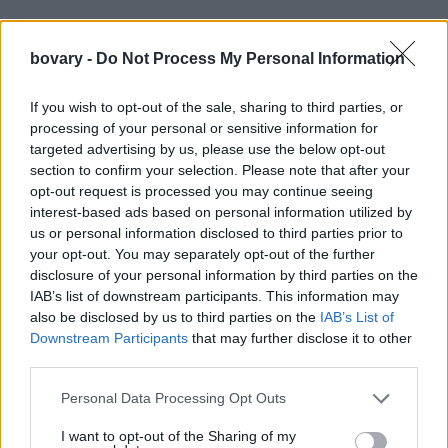
bovary -
Do Not Process My Personal Information
If you wish to opt-out of the sale, sharing to third parties, or
processing of your personal or sensitive information for
Ανακούφισε τα με
5 πολύτιμα tips
, plus ένα
diy scrub
!
targeted advertising by us, please use the below opt-out
Καταπολέμησε την έντονη ξηρότητα με μικρή ποσότητα
section to confirm your selection. Please note that after your
βαζελίνης, πριν τον ύπνο.
opt-out request is processed you may continue seeing
interest-based ads based on personal information utilized by
Βάλε στη διατροφή σου περισσότερη βιταμίνη Β μέσα από την
us or personal information disclosed to third parties prior to
κατανάλωση ξηρών καρπών και πράσινων λαχανικών.
your opt-out. You may separately opt-out of the further
Μην τα γλείφεις στην προσπάθεια σου να απαλύνεις τον πόνο ή
disclosure of your personal information by third parties on the
το τσούξιμο της ξηρότητας, καθώς το σάλιο περιέχει πεπτικά
IAB’s list of downstream participants. This information may
also be disclosed by us to third parties on the
IAB’s List of
ένζυμα που έχουν την τάση να στεγνώνουν τους ιστούς.
Downstream Participants
that may further disclose it to other
Τρίψε μια χοντρή φέτα αγγουριού καθημερινά για δέκα λεπτά
third parties.
στην επιφάνεια τους ή άπλωσε λίγο τζελ αλόης.
Personal Data Processing Opt Outs
Εμπιστεύσου τις ευεργετικές ιδιότητες του μελιού και κάνε
μασάζ καθημερινά.
I want to opt-out of the Sharing of my