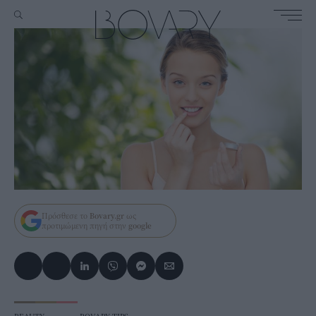
Πρόσθεσε το
Bovary.gr
ως
προτιμώμενη πηγή στην
google