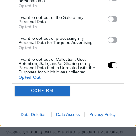
personal data.
Opted In
I want to opt-out of the Sale of my
Personal Data.
Opted In
I want to opt-out of processing my
Personal Data for Targeted Advertising.
Opted In
I want to opt-out of Collection, Use,
Retention, Sale, and/or Sharing of my
Personal Data that Is Unrelated with the
Purposes for which it was collected.
Opted Out
shutterstock.com
CONFIRM
DIY scrub φροντίδας με άρωμα κανέλας
Θα χρειαστείς μια κ.σ. ζάχαρη καστανή, ένα κ.γ. μέλι, ένα κ.γ.
ελαιόλαδο, μισό κ.γ. κανέλα.
Data Deletion
Data Access
Privacy Policy
Ανακάτεψε όλα τα υλικά σε ένα μικρό βαζάκι κι έπειτα κάνε την
απολέπιση με κυκλικές και απαλές κινήσεις. Η ζάχαρη όπως
γνωρίζεις απομακρύνει τα νεκρά κύτταρα από την επιφάνεια