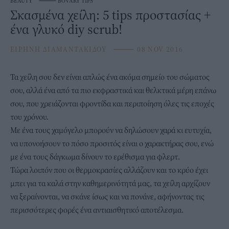
BEAUTY
⸻
BOVARY TIPS
Σκασμένα χείλη: 5 tips προστασίας +
ένα γλυκό diy scrub!
ΕΙΡΗΝΗ ΔΙΑΜΑΝΤΑΚΙΔΟΥ
⸻
08 NOV 2016
Τα χείλη σου δεν είναι απλώς ένα ακόμα σημείο του σώματος
σου, αλλά ένα από τα πιο εκφραστικά και θελκτικά μέρη επάνω
σου, που χρειάζονται φροντίδα και περιποίηση όλες τις εποχές
του χρόνου.
Με ένα τους χαμόγελο μπορούν να δηλώσουν χαρά κι ευτυχία,
να υπονοήσουν το πόσο προσιτός είναι ο χαρακτήρας σου, ενώ
με ένα τους δάγκωμα δίνουν το ερέθισμα για φλερτ.
Τώρα λοιπόν που οι θερμοκρασίες αλλάζουν και το κρύο έχει
μπει για τα καλά στην καθημερινότητά μας, τα χείλη αρχίζουν
να ξεραίνονται, να σκάνε ίσως και να πονάνε, αφήνοντας τις
περισσότερες φορές ένα αντιαισθητικό αποτέλεσμα.