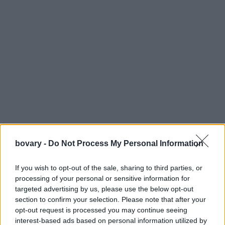
bovary -
Do Not Process My Personal Information
If you wish to opt-out of the sale, sharing to third parties, or
processing of your personal or sensitive information for
Ευαίσθητο δέρμα
targeted advertising by us, please use the below opt-out
Όσες έχουν ευαίσθητη επιδερμίδα υποφέρουν από ερεθισμούς,
section to confirm your selection. Please note that after your
κοκκινίλες και είναι επιρρεπείς στις φλεγμονές του δέρματος.
opt-out request is processed you may continue seeing
Επιλέξτε φυσικά προϊόντα που δεν απομακρύνουν τα φυσικά
interest-based ads based on personal information utilized by