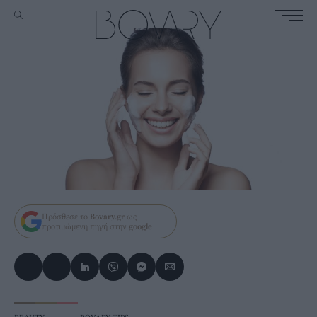
Πρόσθεσε το
Bovary.gr
ως
προτιμώμενη πηγή στην
google