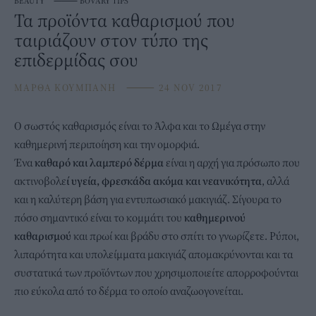
BEAUTY
⸻
BOVARY TIPS
Τα προϊόντα καθαρισμού που
ταιριάζουν στον τύπο της
επιδερμίδας σου
ΜΑΡΘΑ ΚΟΥΜΠΑΝΗ
⸻
24 NOV 2017
Ο σωστός καθαρισμός είναι το Άλφα και το Ωμέγα στην
καθημερινή περιποίηση και την ομορφιά.
Ένα
καθαρό και λαμπερό δέρμα
είναι η αρχή για πρόσωπο που
ακτινοβολε
ί υγεία, φρεσκάδα ακόμα και νεανικότητα
, αλλά
και η καλύτερη βάση για εντυπωσιακό μακιγιάζ. Σίγουρα το
πόσο σημαντικό είναι το κομμάτι του
καθημερινού
καθαρισμού
και πρωί και βράδυ στο σπίτι το γνωρίζετε. Ρύποι,
λιπαρότητα και υπολείμματα μακιγιάζ απομακρύνονται και τα
συστατικά των προϊόντων που χρησιμοποιείτε απορροφούνται
πιο εύκολα από το δέρμα το οποίο αναζωογονείται.