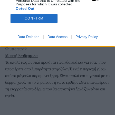
Personal Data that Is Unrelated with the
Purposes for which it was collected.
Opted Out
CONFIRM
Data Deletion
Data Access
Privacy Policy
Shutterstock
Μεικτή Επιδερμίδα
Τα απολύτως φυσικά προιόντα είναι ιδανικά και για εσάς, που
υποφέρετε από λιπαρότητα στην ζώνη Τ, ενώ η περιοχή γύρω
από τα μάγουλα παραμένει ξηρή. Είναι απαλά και ευγενικά με το
δέρμα, χωρίς να το ξηραίνουν ή να το ερθίζουν.Θα επαναφέρουν
τη ισορροπία στο δέρμα που θα αποκτήσει ξανά ζωντάνια και
υγεία.