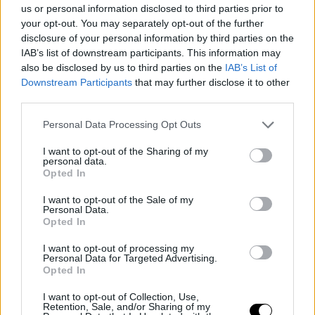
us or personal information disclosed to third parties prior to
έλαια της επιδερμίδας ούτε αλλάζουν την ισορροπία, για να
your opt-out. You may separately opt-out of the further
εξασφαλίσετε πως το φράγμα της επιδερμίδας παραμένει
disclosure of your personal information by third parties on the
άθικτο χωρίς ερεθισμούς.
IAB’s list of downstream participants. This information may
Κανονική επιδερμίδα
also be disclosed by us to third parties on the
IAB’s List of
Downstream Participants
that may further disclose it to other
Αυτό που έχετε ανάγκη αν ανήκετε σε αυτήν την κατηγορία είναι
third parties.
καθαριστικά προσώπου με πολύ ήπια απολεπιστική δράση και
χωρίς υπερβολικά ενυδατικά στοιχεία. Ένα απλό καθαριστικό
Personal Data Processing Opt Outs
και ενυδατική είναι τα μόνα που χρειάζεστε για άψογο
I want to opt-out of the Sharing of my
αποτέλεσμα, αφού τονώνον και βελτιώνουν ην υφή του
personal data.
Opted In
δέρματος.
I want to opt-out of the Sale of my
Personal Data.
Opted In
I want to opt-out of processing my
Personal Data for Targeted Advertising.
Opted In
I want to opt-out of Collection, Use,
Retention, Sale, and/or Sharing of my