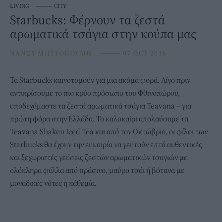
LIVING
⸻
CITY
Starbucks: Φέρνουν τα ζεστά
αρωματικά τσάγια στην κούπα μας
ΝΑΝΣΥ ΜΗΤΡΟΠΟΥΛΟΥ
⸻
07 OCT 2016
Τα Starbucks καινοτομούν για μια ακόμα φορά. Λίγο πριν
αντικρίσουμε το πιο κρύο πρόσωπο του Φθινοπώρου,
υποδεχόμαστε τα ζεστά αρωματικά τσάγια Teavana – για
πρώτη φόρα στην Ελλάδα. Το καλοκαίρι απολαύσαμε τα
Teavana Shaken Iced Tea και από τον Οκτώβριο, οι φίλοι των
Starbucks θα έχουν την ευκαιρία να γευτούν επτά αυθεντικές
και ξεχωριστές γεύσεις ζεστών αρωματικών τσαγιών με
ολόκληρα φύλλα από πράσινο, μαύρο τσάι ή βότανα με
μοναδικές νότες η κάθεμία.