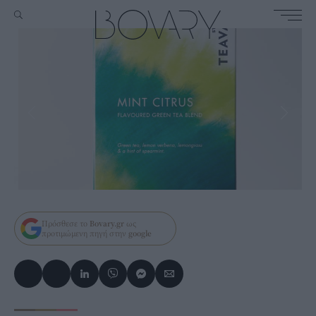
Πρόσθεσε το
Bovary.gr
ως
προτιμώμενη πηγή στην
google