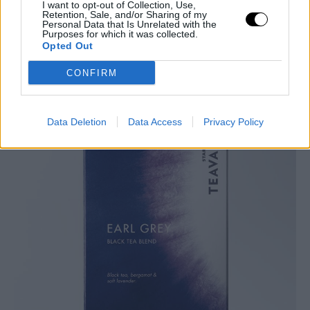
Earl Grey: Ένα ξεχωριστό μείγμα από ολόκληρα φύλλα μαύρου
I want to opt-out of Collection, Use,
Retention, Sale, and/or Sharing of my
τσαγιού, αρώματα από πικάντικο περγαμόντο και απαλή
Personal Data that Is Unrelated with the
Purposes for which it was collected.
λεβάντα.
Opted Out
CONFIRM
Data Deletion
Data Access
Privacy Policy