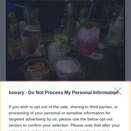
bovary -
Do Not Process My Personal Information
Kiki de Grèce
Το wine bistrot του δρόμου, που το όνομά του είναι
If you wish to opt-out of the sale, sharing to third parties, or
εμπνευσμένο από την Alice Ernestine Prin, μούσα
processing of your personal or sensitive information for
καλλιτεχνών, ζωγράφο, μοντέλο, τραγουδίστρια και ηθοποιό
targeted advertising by us, please use the below opt-out
που μεσουράνησε τη δεκαετία του ’20 στο Παρίσι κι έγινε
section to confirm your selection. Please note that after your