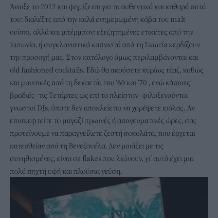
Άνοιξε το 2012 και φημίζεται για τα αυθεντικά και καθαρά ποτά
του: διαλέξτε από την καλά ενημερωμένη κάβα του malt
ουίσκι, αλλά και μπέρμπον: εξεζητημένες ετικέτες από την
Ιαπωνία, ή συγκλονιστικά καπνιστά από τη Σκωτία κερδίζουν
την προσοχή μας. Στον κατάλογο όμως περιλαμβάνονται και
old fashioned cocktails. Εδώ θα ακούσετε κυρίως τζαζ, καθώς
και μουσικές από τη δεκαετία του ‘60 και ‘70 , ενώ κάποιες
βραδιές- τις Τετάρτες ως επί το πλείστον- φιλοξενούνται
γνωστοί DJs, όποτε δεν αποκλείεται να χορέψετε κιόλας. Αν
επισκεφτείτε το μαγαζί πρωινές ή απογευματινές ώρες, σας
προτείνουμε να παραγγείλετε ζεστή σοκολάτα, που έρχεται
κατευθείαν από τη Βενεζουέλα. Δεν μοιάζει με τις
συνηθισμένες, είναι σε flakes που λιώνουν, γι’ αυτό έχει μια
πολύ πηχτή υφή και πλούσια γεύση.