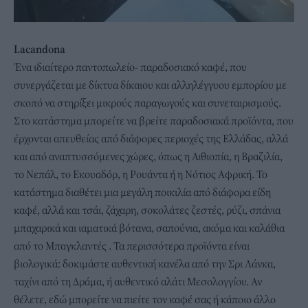
Lacandona
Ένα ιδιαίτερο παντοπωλείο- παραδοσιακό καφέ, που
συνεργάζεται με δίκτυα δίκαιου και αλληλέγγυου εμπορίου με
σκοπό να στηρίξει μικρούς παραγωγούς και συνεταιρισμούς.
Στο κατάστημα μπορείτε να βρείτε παραδοσιακά προϊόντα, που
έρχονται απευθείας από διάφορες περιοχές της Ελλάδας, αλλά
και από αναπτυσσόμενες χώρες, όπως η Αιθιοπία, η Βραζιλία,
το Νεπάλ, το Εκουαδόρ, η Ρουάντα ή η Νότιος Αφρική. Το
κατάστημα διαθέτει μια μεγάλη ποικιλία από διάφορα είδη
καφέ, αλλά και τσάι, ζάχαρη, σοκολάτες ζεστές, ρύζι, σπάνια
μπαχαρικά και ιαματικά βότανα, σαπούνια, ακόμα και καλάθια
από το Μπαγκλαντές . Τα περισσότερα προϊόντα είναι
βιολογικά: δοκιμάστε αυθεντική κανέλα από την Σρι Λάνκα,
ταχίνι από τη Δράμα, ή αυθεντικό αλάτι Μεσολογγίου. Αν
θέλετε, εδώ μπορείτε να πιείτε τον καφέ σας ή κάποιο άλλο