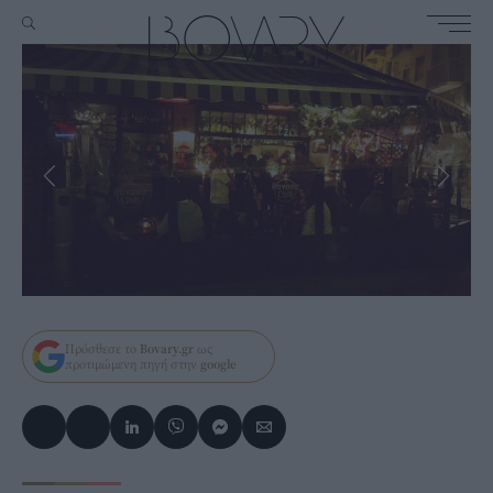
Πρόσθεσε το
Bovary.gr
ως
προτιμώμενη πηγή στην
google