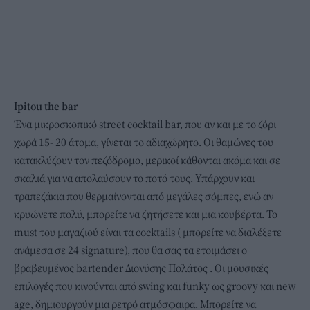
Ipitou the bar
Ένα μικροσκοπικό street cocktail bar, που αν και με το ζόρι
χωρά 15- 20 άτομα, γίνεται το αδιαχώρητο. Οι θαμώνες του
κατακλύζουν τον πεζόδρομο, μερικοί κάθονται ακόμα και σε
σκαλιά για να απολαύσουν το ποτό τους. Υπάρχουν και
τραπεζάκια που θερμαίνονται από μεγάλες σόμπες, ενώ αν
κρυώνετε πολύ, μπορείτε να ζητήσετε και μια κουβέρτα. Το
must του μαγαζιού είναι τα cocktails ( μπορείτε να διαλέξετε
ανάμεσα σε 24 signature), που θα σας τα ετοιμάσει ο
βραβευμένος bartender Διονύσης Πολάτος . Οι μουσικές
επιλογές που κινούνται από swing και funky ως groovy και new
age, δημιουργούν μια ρετρό ατμόσφαιρα. Μπορείτε να