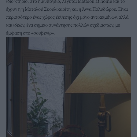
ίδιο κτήριο, στο ημιυπόγειο, λέγεται Matalou at home και το
έχουν η η Ματαλού Σκουλικαρίτη και η Άννα Πολυδώρου. Είναι
περισσότερο ένας χώρος έκθεσης όχι μόνο αντικειμένων, αλλά
και ιδεών, ένα σημείο συνάντησης πολλών σχεδιαστών, με
έμφαση στο «σουβενίρ».