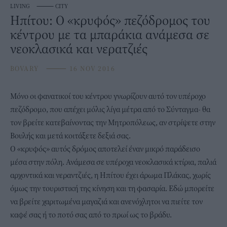
LIVING
⸻
CITY
Ηπίτου: Ο «κρυφός» πεζόδρομος του
κέντρου με τα μπαράκια ανάμεσα σε
νεοκλασικά και νερατζιές
BOVARY
⸻
16 NOV 2016
Μόνο οι φανατικοί του κέντρου γνωρίζουν αυτό τον υπέροχο
πεζόδρομο, που απέχει μόλις λίγα μέτρα από το Σύνταγμα- θα
τον βρείτε κατεβαίνοντας την Μητροπόλεως, αν στρίψετε στην
Βουλής και μετά κοιτάξετε δεξιά σας.
Ο «κρυφός» αυτός δρόμος αποτελεί έναν μικρό παράδεισο
μέσα στην πόλη. Ανάμεσα σε υπέροχα νεοκλασικά κτίρια, παλιά
αρχοντικά και νεραντζιές, η Ηπίτου έχει άρωμα Πλάκας, χωρίς
όμως την τουριστική της κίνηση και τη φασαρία. Εδώ μπορείτε
να βρείτε χαριτωμένα μαγαζιά και ανενόχλητοι να πιείτε τον
καφέ σας ή το ποτό σας από το πρωί ως το βράδυ.