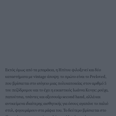
Εκτός όμως από τα μπαράκια, η Ηπίτου φιλοξενεί και δύο
καταστήματα με vintage άποψη: το πρώτο είναι το Preloved,
που βρίσκεται στο ισόγειο μιας πολυκατοικίας στον αριθμό 5
του πεζόδρομου και το έχει η εικαστικός Ιωάννα Κυνγκ: ρούχα,
παπούτσια, τσάντες και αξεσουάρ second hand, αλλά και
αντικείμενα ιδιαίτερης αισθητικής για όσους αγαπάνε το παλιό
στυλ, φιγουράρουν στα ράφια του. To δεύτερο βρίσκεται στο