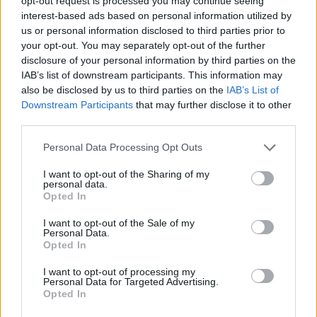
opt-out request is processed you may continue seeing
γνωστή ως Kiki de Montparnasse. Εδώ μπορείτε να βρείτε
interest-based ads based on personal information utilized by
περίπου 50 ετικέτες από ελληνικούς αμπελώνες ( οι 30 από
us or personal information disclosed to third parties prior to
αυτές προσφέρονται και σε ποτήρι), αλλά και πιάτα με
your opt-out. You may separately opt-out of the further
εκλεκτούς μεζέδες από κάθε γωνιά της Ελλάδας, όπως ένα
disclosure of your personal information by third parties on the
IAB’s list of downstream participants. This information may
τραχανώτο με σαλάμι Λευκάδος και κοπανιστή Σύρου,
also be disclosed by us to third parties on the
IAB’s List of
σουτζουκάκια και μια καταπληκτική τηγανιά κοτόπουλου με
Downstream Participants
that may further disclose it to other
κρέμα από κατίκι Δομοκού. Το μενού το επιμελούνται ο
third parties.
Μανώλης Παδουβάς και ο Λευτέρης Χρηστακόπουλος και
Personal Data Processing Opt Outs
ανανεώνεται συνεχώς ανάλογα με την εποχή. Κάθε Τετάρτη
γίνονται «γευστικά ταιριάσματα»: μπορείτε δηλαδή σε πολύ
I want to opt-out of the Sharing of my
personal data.
καλή τιμή να δοκιμάστε δύο κρασιά από τον αμπελώνα που έχει
Opted In
επιλέγει τη συγκεκριμένη μέρα και να τα συνοδεύεστε με δύο
I want to opt-out of the Sale of my
μεζέδες, που φτιάχνονται ειδικά για το κρασί. Επίσης μια φορά
Personal Data.
το μήνα διοργανώνονται βραδιές γευσιγνωσίας και γνωριμίας
Opted In
με κάποιον Έλληνα οινοπαραγωγό.
I want to opt-out of processing my
Personal Data for Targeted Advertising.
Opted In