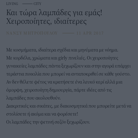
LIVING
⸻
CITY
Και τώρα λαμπάδες για εμάς!
Χειροποίητες, ιδιαίτερες
ΝΑΝΣΥ ΜΗΤΡΟΠΟΥΛΟΥ
⸻
11 APR 2017
Με κοσμήματα, ιδιαίτερα σχέδια και μηνύματα με νόημα.
Με κορδέλα, χρώματα και girly πινελιές. Οι χειροποίητες
γυναικείες λαμπάδες πάντα ξεχωρίζουν και στην αγορά υπάρχει
τεράστια ποικιλία που μπορεί να ανταποκριθεί σε κάθε γούστο.
Αν δεν θέλετε φέτος να κρατήσετε ένα λευκό κερί αλλά μια
όμορφη, χειροποίητη δημιουργία, πάρτε ιδέες από τις
λαμπάδες που ακολουθούν.
Διακριτικές και σικάτες, με διακοσμητικά που μπορείτε μετά να
στολίσετε ή ακόμα και να φορέσετε!
Οι λαμπάδες την φετινή σεζόν ξεχωρίζουν.