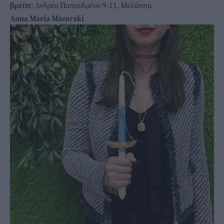
βρείτε
: Ανδρέα Παπανδρέου 9-11, Mελίσσια
Anna Maria Mazaraki