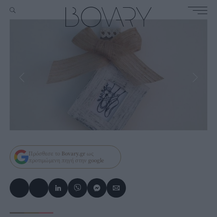
Πρόσθεσε το
Bovary.gr
ως
προτιμώμενη πηγή στην
google