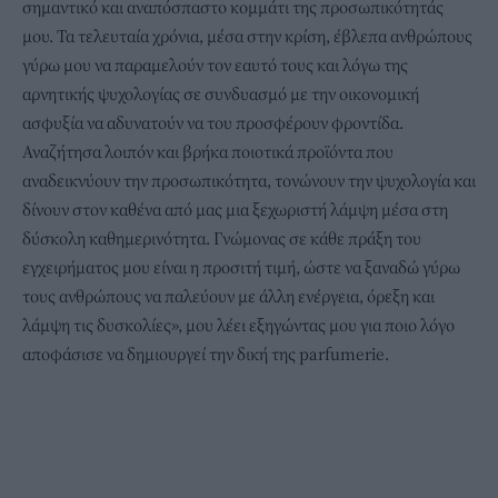
σημαντικό και αναπόσπαστο κομμάτι της προσωπικότητάς
μου. Τα τελευταία χρόνια, μέσα στην κρίση, έβλεπα ανθρώπους
γύρω μου να παραμελούν τον εαυτό τους και λόγω της
αρνητικής ψυχολογίας σε συνδυασμό με την οικονομική
ασφυξία να αδυνατούν να του προσφέρουν φροντίδα.
Αναζήτησα λοιπόν και βρήκα ποιοτικά προϊόντα που
αναδεικνύουν την προσωπικότητα, τονώνουν την ψυχολογία και
δίνουν στον καθένα από μας μια ξεχωριστή λάμψη μέσα στη
δύσκολη καθημερινότητα. Γνώμονας σε κάθε πράξη του
εγχειρήματος μου είναι η προσιτή τιμή, ώστε να ξαναδώ γύρω
τους ανθρώπους να παλεύουν με άλλη ενέργεια, όρεξη και
λάμψη τις δυσκολίες», μου λέει εξηγώντας μου για ποιο λόγο
αποφάσισε να δημιουργεί την δική της parfumerie.