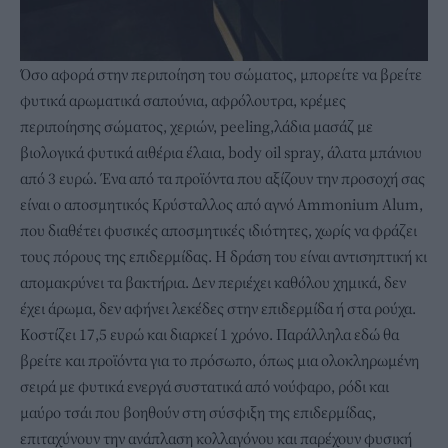
Όσο αφορά στην περιποίηση του σώματος, μπορείτε να βρείτε
φυτικά αρωματικά σαπούνια, αφρόλουτρα, κρέμες
περιποίησης σώματος, χεριών, peeling,λάδια μασάζ με
βιολογικά φυτικά αιθέρια έλαια, body oil spray, άλατα μπάνιου
από 3 ευρώ. Ένα από τα προϊόντα που αξίζουν την προσοχή σας
είναι ο αποσμητικός Κρύσταλλος από αγνό Ammonium Alum,
που διαθέτει φυσικές αποσμητικές ιδιότητες, χωρίς να φράζει
τους πόρους της επιδερμίδας. Η δράση του είναι αντισηπτική κι
απομακρύνει τα βακτήρια. Δεν περιέχει καθόλου χημικά, δεν
έχει άρωμα, δεν αφήνει λεκέδες στην επιδερμίδα ή στα ρούχα.
Κοστίζει 17,5 ευρώ και διαρκεί 1 χρόνο. Παράλληλα εδώ θα
βρείτε και προϊόντα για το πρόσωπο, όπως μια ολοκληρωμένη
σειρά με φυτικά ενεργά συστατικά από νούφαρο, ρόδι και
μαύρο τσάι που βοηθούν στη σύσφιξη της επιδερμίδας,
επιταχύνουν την ανάπλαση κολλαγόνου και παρέχουν φυσική