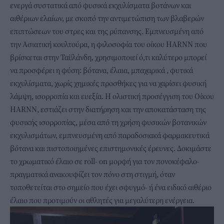
ενεργά συστατικά από φυσικά εκχυλίσματα βοτάνων και
αιθέριων ελαίων, με σκοπό την αντιμετώπιση των βλαβερών
επιπτώσεων του στρες και της ρύπανσης. Εμπνευσμένη από
την Ασιατική κουλτούρα, η φιλοσοφία του οίκου HARNN που
βρίσκεται στην Ταϋλάνδη, χρησιμοποιεί ό,τι καλύτερο μπορεί
να προσφέρει η φύση: βότανα, έλαια, μπαχαρικά , φυτικά
εκχυλίσματα, χωρίς χημικές προσθήκες για να χαρίσει φυσική
λάμψη, ισορροπία και ευεξία. Η ολιστική προσέγγιση του Οίκου
HARNN, εστιάζει στην διατήρηση και την αποκατάσταση της
φυσικής ισορροπίας, μέσα από τη χρήση φυσικών βοτανικών
εκχυλισμάτων, εμπνευσμένη από παραδοσιακά φαρμακευτικά
βότανα και πιστοποιημένες επιστημονικές έρευνες. Δοκιμάστε
το χρωματικό έλαιο σε roll- on μορφή για τον πονοκέφαλο-
πραγματικά ανακουφίζει τον πόνο στη στιγμή, όταν
τοποθετείται στο σημείο που έχει σφυγμό- ή ένα ειδικό αιθέριο
έλαιο που προτιμούν οι αθλητές για μεγαλύτερη ενέργεια.