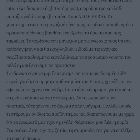
lotion (με διακριτικό glitter ή χωρίς), αφρόλουτρο και λάδι
μασάζ- ενυδάτωσης (βιταμίνη Ε και ALOE VERA). Το
χαρακτηριστικό του μαγαζιού είναι πως το ειδικά εκπαιδευμένο
προσωπικό θα σας βοηθήσει να βρείτε το άρωμα που σας
ταιριάζει. Τα κορίτσια του μαγαζιού με τις γνώσεις τους θα σας
καθοδηγήσουν και θα ασχοληθούν ειδικά με τις ανάγκες
σας.Προσπαθούμε να καταλάβουμε το προσωπικό γούστο του
πελάτη και ξεκινάμε τις προτάσεις.
Το ιδανικό είναι να μην ξεπερνάμε τις τέσσερις δοκιμές κάθε
φορά, γιατί η όσφρηση αποδυναμώνεται. Επίσης χρειάζεται να
αφιερώσετε χρόνο για να βρείτε το ιδανικό άρωμα, γιατί πρέπει
να μείνει κάποια λεπτά στο δέρμα. Αν τα έλαια δεν είναι
ποιοτικά, τότε χάνεται το άρωμα πολύ γρήγορα. Πολλές φορές
τεστάρουμε οι ίδιοι τα προϊόντα μας και διαπιστώνουμε με χαρά
ότι τα αρώματά μας έχουν μεγάλη διάρκεια», μου λέει η κυρία
Γεωργάκα, όταν την της ζητάω τη συμβουλή της για να επιλέξω
το σωστό άρωμα.