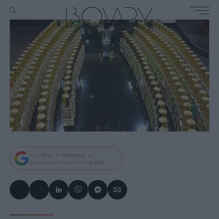
Πρόσθεσε το
Bovary.gr
ως
προτιμώμενη πηγή στην
google