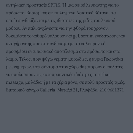
αντηλιακή προστασία SPF15. Ή μια σειρά λεύκανσης για το
πρόσωπο, βασισμένη σε επιλεγμένα Ασιατικά βότανα , τα
οποία συνδυάζονται με τις ιδιότητες της ρίζας του λευκού
μούρου. Αν πάλι αγχώνεστε για την φθορά του χρόνου,
δοκιμάστε το καθαρό υαλουρονικό gel, serum ενυδάτωσης και
αντιγήρανσης που σε συνδυασμό με το υαλουρονικό
προσφέρει εντυπωσιακό αποτέλεσμα στο πρόσωπο και στο
λαιμό. Τέλος, πριν φύγω γεμάτη μυρωδιές, η κυρία Γεωργάκα
με ενημερώνει ότι σύντομα στον χώρο θα μπορούν οι πελάτες
να απολαύσουν τις καταπραϋντικές ιδιότητες του Τhai
massage, με λάδια ή με τα χέρια μόνο, σε πολύ προσιτές τιμές.
Εμπορικό κέντρο Galleria, Μεταξά 21, Γλυφάδα, 210 9681371