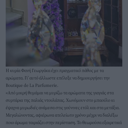
Η κυρία Φανή Γεωργάκα έχει πραγματικό πάθος με τα
αρώματα. Γι’ αυτό άλλωστε επέλεξε να δημιουργήσει την
Boutique de La Parfumerie.
«Από μικρή θυμάμαι να μυρίζω τα αρώματα της γιαγιάς στα
συρτάρια της παλιάς ντουλάπας. Χωνόμουν στο μπαούλο κι
έψαχνα μυρωδιές ανάμεσα στις γούνινες ετόλ και στα μετάξια.
Μεγαλώνοντας, αφιέρωνα ατελείωτο χρόνο μέχρι να διαλέξω
ποιο άρωμα ταιριάζει στην περίσταση. Το θεωρούσα εξαιρετικά