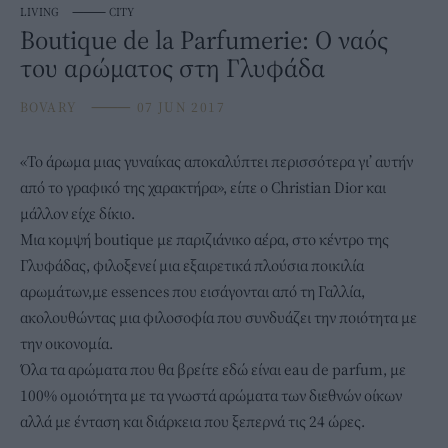
LIVING
⸻
CITY
Boutique de la Parfumerie: Ο ναός
του αρώματος στη Γλυφάδα
BOVARY
⸻
07 JUN 2017
«Το άρωμα μιας γυναίκας αποκαλύπτει περισσότερα γι’ αυτήν
από το γραφικό της χαρακτήρα», είπε ο Christian Dior και
μάλλον είχε δίκιο.
Μια κομψή boutique με παριζιάνικο αέρα, στο κέντρο της
Γλυφάδας, φιλοξενεί μια εξαιρετικά πλούσια ποικιλία
αρωμάτων,με essences που εισάγονται από τη Γαλλία,
ακολουθώντας μια φιλοσοφία που συνδυάζει την ποιότητα με
την οικονομία.
Όλα τα αρώματα που θα βρείτε εδώ είναι eau de parfum, με
100% ομοιότητα με τα γνωστά αρώματα των διεθνών οίκων
αλλά με ένταση και διάρκεια που ξεπερνά τις 24 ώρες.