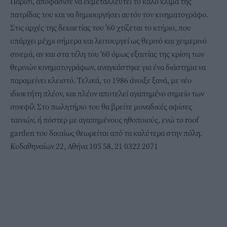
Παρίσι, αποφάσισε να εκμεταλλευτεί το καλό κλίμα της
πατρίδας του και να δημιουργήσει αυτόν τον κινηματογράφο.
Στις αρχές της δεκαετίας του '60 χτίζεται το κτήριο, που
υπάρχει μέχρι σήμερα και λειτουργεί ως θερινό και χειμερινό
σινεμά, αν και στα τέλη του '60 όμως εξαιτίας της κρίση των
θερινών κινηματογράφων, αναγκάστηκε για ένα διάστημα να
παραμείνει κλειστό. Τελικά, το 1986 άνοιξε ξανά, με νέο
ιδιοκτήτη πλέον, και πλέον αποτελεί αγαπημένο σημείο των
σινεφίλ Στο πωλητήριο του θα βρείτε μοναδικές αφίσες
ταινιών, ή πόστερ με αγαπημένους ηθοποιούς, ενώ το roof
garden του δικαίως θεωρείται από τα καλύτερα στην πόλη.
Κυδαθηναίων 22, Αθήνα 105 58, 21 0322 2071