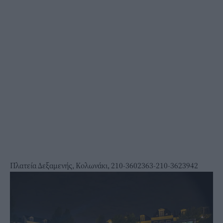
Πλατεία Δεξαμενής, Κολωνάκι, 210-3602363-210-3623942