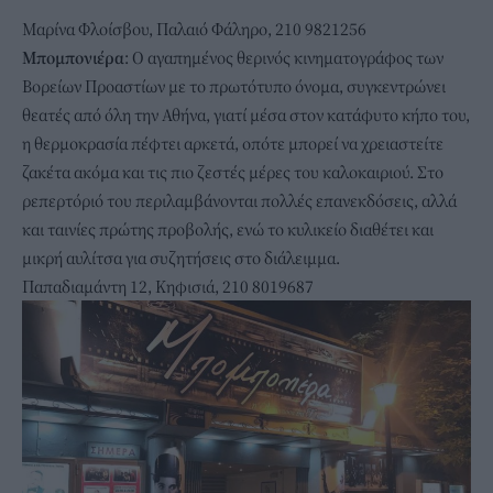
Μαρίνα Φλοίσβου, Παλαιό Φάληρο, 210 9821256
Μπομπονιέρα
: Ο αγαπημένος θερινός κινηματογράφος των
Βορείων Προαστίων με το πρωτότυπο όνομα, συγκεντρώνει
θεατές από όλη την Αθήνα, γιατί μέσα στον κατάφυτο κήπο του,
η θερμοκρασία πέφτει αρκετά, οπότε μπορεί να χρειαστείτε
ζακέτα ακόμα και τις πιο ζεστές μέρες του καλοκαιριού. Στο
ρεπερτόριό του περιλαμβάνονται πολλές επανεκδόσεις, αλλά
και ταινίες πρώτης προβολής, ενώ το κυλικείο διαθέτει και
μικρή αυλίτσα για συζητήσεις στο διάλειμμα.
Παπαδιαμάντη 12, Κηφισιά, 210 8019687