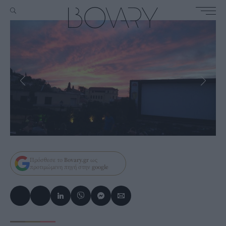
Πρόσθεσε το
Bovary.gr
ως
προτιμώμενη πηγή στην
google