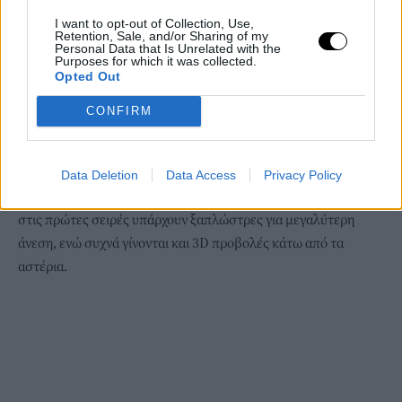
I want to opt-out of Collection, Use,
Retention, Sale, and/or Sharing of my
Personal Data that Is Unrelated with the
Cine Mαρίνα Φλοίσβος:
Κατεβαίνοντας νότια, μπορείτε να
Purposes for which it was collected.
Opted Out
παρακολουθήσετε τις αγαπημένες σας ταινίες, αναπνέοντας
θαλασσινό αέρα στην Μαρίνα του Φλοίσβου, τρώγοντας κι ένα
CONFIRM
ζεστό καλαμπόκι. Παράλληλα, στον υπαίθριο χώρο, λειτουργεί
χώρος εστίασης για όσους θέλουν να απολαύσουν το ποτό και
το φαγητό τους σε ένα καταπράσινο περιβάλλον αλλά και
Data Deletion
Data Access
Privacy Policy
παιδότοπος για τους λιλιπούτειους επισκέπτες του. Επίσης,
στις πρώτες σειρές υπάρχουν ξαπλώστρες για μεγαλύτερη
άνεση, ενώ συχνά γίνονται και 3D προβολές κάτω από τα
αστέρια.