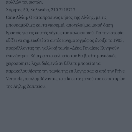
πολλών τουριστών.
Χάρητος 50, Κολωνάκι, 210 7215717
Cine Αίγλη:
Ο καταπράσινος κήπος της Αίγλης, με τις
μπουκαμβίλιες και τα γιασεμιά, αποτελεί μια μικρή όαση
δροσιάς για τις καυτές νύχτες του καλοκαιριού. Για την ιστορία,
αξίζει να σημειωθεί ότι αυτός κινηματογράφος άνοιξε το 1903,
προβάλλοντας την γαλλική ταινία «Δέκα Γυναίκες Κυνηγούν
έναν άντρα». Σήμερα στο κυλικείο του θα βρείτε μοναδικές
χειροποίητες λιχουδιές,ενώ αν θέλετε μπορείτε να
παρακολουθήσετε την ταινία της επιλογής σας κι από την Prive
Veranda, απολαμβάνοντας το a la carte μενού του εστιατορίου
της Αίγλης Ζαππείου.