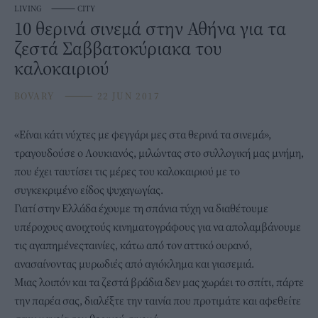
LIVING
⸻
CITY
10 θερινά σινεμά στην Αθήνα για τα
ζεστά Σαββατοκύριακα του
καλοκαιριού
BOVARY
⸻
22 JUN 2017
«Είναι κάτι νύχτες με φεγγάρι μες στα θερινά τα σινεμά»,
τραγουδούσε ο Λουκιανός, μιλώντας στο συλλογική μας μνήμη,
που έχει ταυτίσει τις μέρες του καλοκαιριού με το
συγκεκριμένο είδος ψυχαγωγίας.
Γιατί στην Ελλάδα έχουμε τη σπάνια τύχη να διαθέτουμε
υπέροχους ανοιχτούς κινηματογράφους για να απολαμβάνουμε
τις αγαπημένεςταινίες, κάτω από τον αττικό ουρανό,
ανασαίνοντας μυρωδιές από αγιόκλημα και γιασεμιά.
Μιας λοιπόν και τα ζεστά βράδια δεν μας χωράει το σπίτι, πάρτε
την παρέα σας, διαλέξτε την ταινία που προτιμάτε και αφεθείτε