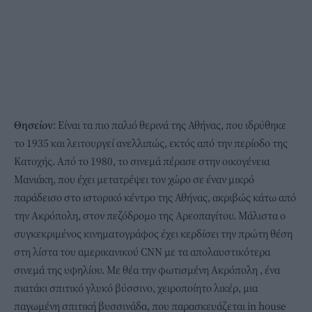
Θησείον
: Είναι τα πιο παλιό θερινά της Αθήνας, που ιδρύθηκε
το 1935 και λειτουργεί ανελλιπώς, εκτός από την περίοδο της
Κατοχής. Από το 1980, το σινεμά πέρασε στην οικογένεια
Μανιάκη, που έχει μετατρέψει τον χώρο σε έναν μικρό
παράδεισο στο ιστορικό κέντρο της Αθήνας, ακριβώς κάτω από
την Ακρόπολη, στον πεζόδρομο της Αρεοπαγίτου. Μάλιστα ο
συγκεκριμένος κινηματογράφος έχει κερδίσει την πρώτη θέση
στη λίστα του αμερικανικού CNN με τα απολαυστικότερα
σινεμά της υφηλίου. Με θέα την φωτισμένη Ακρόπολη , ένα
πιατάκι σπιτικό γλυκό βύσσινο, χειροποίητο λικέρ, μια
παγωμένη σπιτική βυσσινάδα, που παρασκευάζεται in house