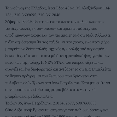
Ταινιοθήκη της Ελλάδος, Ιερά Οδός 48 και Μ. Αλεξάνδρου 134-
136 , 210-3609695, 210-3612046
Ζέφυρος
: Εδώ θα δείτε ως επί το πλείστον παλιές κλασικές
ταινίες, πολλές εκ των οποίων και αρκετά σπάνιες, που
αποζημιώνουν ακόμα και τον πιο απαιτητικό σινεφίλ. Άλλωστε
η όλη ατμόσφαιρα θα σας ταξιδέψει στο χρόνο, ενώ στον χώρο
μπορείτε να δείτε παλιές μηχανές προβολής από περασμένες
δεκαετίες, τότε που το σινεμά ήταν η μοναδική ψυχαγωγία των
κατοίκων της πόλης. Η NEW STAR που υπερασπίζεται και
αγωνίζεται ένα διαφορετικό και ανεξάρτητο σινεμά επιμελείται
το θερινό πρόγραμμα του Ζέφυρου, που βρίσκεται στην
πολύβουη οδόν Τρώων στα Άνω Πετράλωνα. Έτσι μπορείτε να
συνδυάσετε την έξοδό σας με μια βόλτα στα γειτονικά
μπαράκια και μεζεδοπωλεία.
Τρώων 36, Άνω Πετράλωνα, 2103462677, 6907660033
Cine Δεξαμενή:
Βρίσκεται στη στέγη του παλιού υδραγωγείου
και λειτουργεί από το 1905. Το 1909 στον χώρο παίζονταν