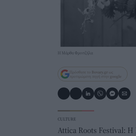
Η Μάρθα Φριντζήλα
Πρόσθεσε το
Bovary.gr
ως
προτιμώμενη πηγή στην
google
CULTURE
Attica Roots Festival: