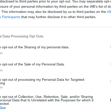
S FESTIVAL
,
ένα πρόγραμμα συναυλιών
disclosed to third parties prior to your opt-out. You may separately opt-
αιολογικούς χώρους και τόπους ιστορικής
losure of your personal information by third parties on the IAB’s list of
. This information may also be disclosed by us to third parties on the
IA
Participants
that may further disclose it to other third parties.
026
, η Μάρθα Φριντζήλα αναζητά τις ρίζες
την ικανότητά τους να επιβιώνουν
l Data Processing Opt Outs
ωστα ρεμπέτικα, ελληνικές και διεθνείς
o opt-out of the Sharing of my personal data.
In
κή περιπέτεια στην
Πλατεία Αναψυκτηρίου
o opt-out of the Sale of my Personal Data.
ρρηκτα συνδεδεμένη με τα Μυστήρια και τη
In
Kubara Project θα φωτίσει τις ρίζες ως
to opt-out of processing my Personal Data for Targeted
μόρφωσης.
ing.
In
δια δεν μένουν ακίνητα στον χρόνο·
 μπολιάζονται με νέες φωνές και
o opt-out of Collection, Use, Retention, Sale, and/or Sharing
ersonal Data that Is Unrelated with the Purposes for which it
lected.
Out