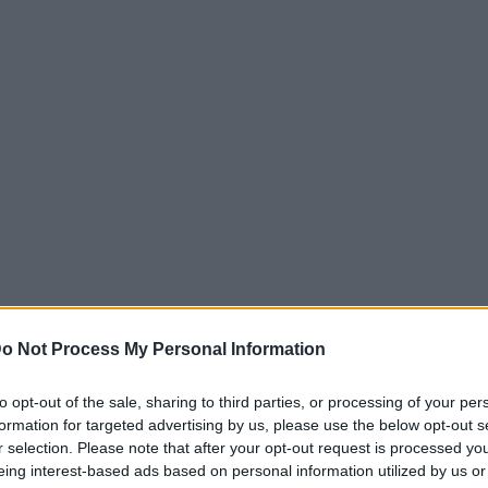
o Not Process My Personal Information
to opt-out of the sale, sharing to third parties, or processing of your per
formation for targeted advertising by us, please use the below opt-out s
r selection. Please note that after your opt-out request is processed y
ε την παράδοση επενδύει η Περιφέρεια
eing interest-based ads based on personal information utilized by us or