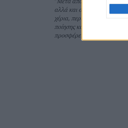
"
Μετά από μια χρονιά γεμάτ
αλλά και σε παγκόσμια κλίμ
χέρια, περιοδεύουμε με τα 
ποίησης και τρέλας, στην α
προσφέρει
".