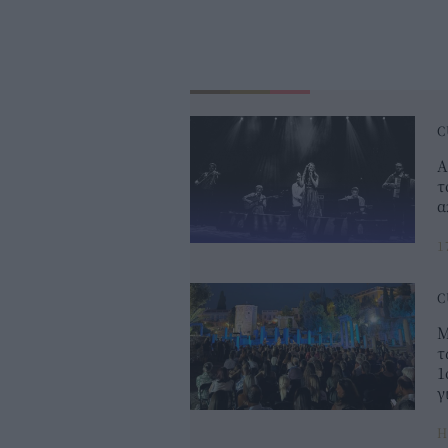
C
A
τ
α
1
C
Μ
τ
1
γ
Η