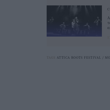
C
A
τ
α
1
TAGS
ATTICA ROOTS FESTIVAL
/
ΜΟ