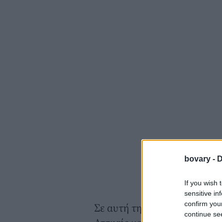
bovary -
D
If you wish 
sensitive in
confirm you
Σε αυτή τη ζωντανη σχέση μ
continue se