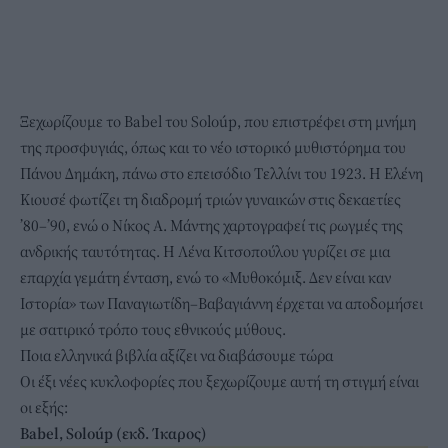
Ξεχωρίζουμε το Babel του Soloúp, που επιστρέφει στη μνήμη
της προσφυγιάς, όπως και το νέο ιστορικό μυθιστόρημα
του
Πάνου Δημάκη
, πάνω στο επεισόδιο Τελλίνι του 1923. Η Ελένη
Κιουσέ φωτίζει τη διαδρομή τριών γυναικών στις δεκαετίες
’80–’90, ενώ ο Νίκος Α. Μάντης χαρτογραφεί τις ρωγμές της
ανδρικής ταυτότητας. Η Λένα Κιτσοπούλου γυρίζει σε μια
επαρχία γεμάτη ένταση, ενώ το «Μυθοκόμιξ. Δεν είναι καν
Ιστορία» των Παναγιωτίδη–Βαβαγιάννη έρχεται να αποδομήσει
με σατιρικό τρόπο τους εθνικούς μύθους.
Ποια ελληνικά βιβλία αξίζει να διαβάσουμε τώρα
Οι έξι νέες κυκλοφορίες που ξεχωρίζουμε αυτή τη στιγμή είναι
οι εξής:
Babel, Soloúp (εκδ. Ίκαρος)