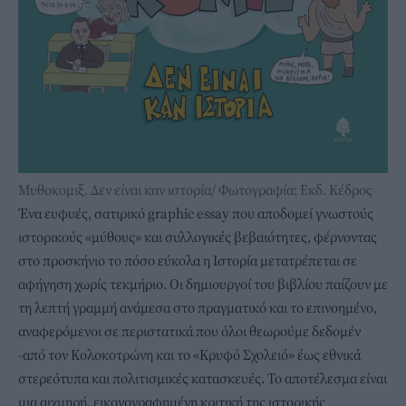
Μυθοκομιξ. Δεν είναι καν ιστορία/ Φωτογραφία: Εκδ. Κέδρος
Ένα ευφυές, σατιρικό graphic essay που αποδομεί γνωστούς
ιστορικούς «μύθους» και συλλογικές βεβαιότητες, φέρνοντας
στο προσκήνιο το πόσο εύκολα η Ιστορία μετατρέπεται σε
αφήγηση χωρίς τεκμήριο. Οι δημιουργοί του βιβλίου παίζουν με
τη λεπτή γραμμή ανάμεσα στο πραγματικό και το επινοημένο,
αναφερόμενοι σε περιστατικά που όλοι θεωρούμε δεδομέν
-από τον Κολοκοτρώνη και το «Κρυφό Σχολειό» έως εθνικά
στερεότυπα και πολιτισμικές κατασκευές. Το αποτέλεσμα είναι
μια αιχμηρή, εικονογραφημένη κριτική της ιστορικής