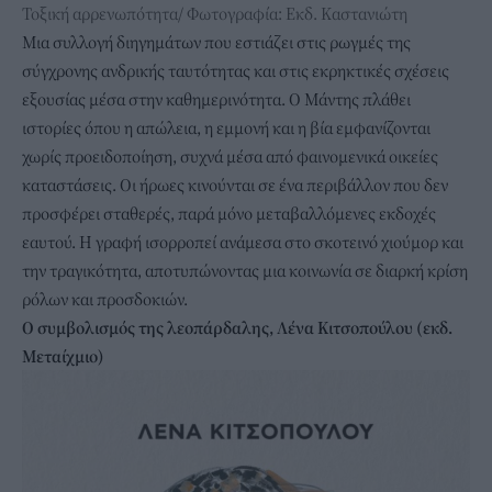
Τοξική αρρενωπότητα/ Φωτογραφία: Εκδ. Καστανιώτη
Μια συλλογή διηγημάτων που εστιάζει στις ρωγμές της
σύγχρονης ανδρικής ταυτότητας και στις εκρηκτικές σχέσεις
εξουσίας μέσα στην καθημερινότητα. Ο Μάντης πλάθει
ιστορίες όπου η απώλεια, η εμμονή και η βία εμφανίζονται
χωρίς προειδοποίηση, συχνά μέσα από φαινομενικά οικείες
καταστάσεις. Οι ήρωες κινούνται σε ένα περιβάλλον που δεν
προσφέρει σταθερές, παρά μόνο μεταβαλλόμενες εκδοχές
εαυτού. Η γραφή ισορροπεί ανάμεσα στο σκοτεινό χιούμορ και
την τραγικότητα, αποτυπώνοντας μια κοινωνία σε διαρκή κρίση
ρόλων και προσδοκιών.
Ο συμβολισμός της λεοπάρδαλης, Λένα Κιτσοπούλου (εκδ.
Μεταίχμιο)