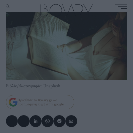
Βιβλίο/ Φωτογραφία: Unsplash
Πρόσθεσε το
Bovary.gr
ως
προτιμώμενη πηγή στην
google