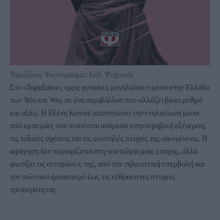
Ταραξάκο/ Φωτογραφία: Εκδ. Ψυχογιός
Στο «Ταραξάκο», τρεις γυναίκες μεγαλώνουν μέσα στην Ελλάδα
των ’80s και ’90s, σε ένα περιβάλλον που αλλάζει βίαια ρυθμό
και αξίες. Η Ελένη Κιουσέ αποτυπώνει την ενηλικίωση μέσα
από εμπειρίες που κινούνται ανάμεσα στην εφηβική εξέγερση,
τις τοξικές σχέσεις και τις σιωπηλές πληγές της οικογένειας. Η
αφήγηση δεν περιορίζεται στη νοσταλγία μιας εποχής, αλλά
φωτίζει τις αντιφάσεις της, από την τηλεοπτική υπερβολή και
τον πολιτικό φανατισμό έως τις εύθραυστες στιγμές
τρυφερότητας.