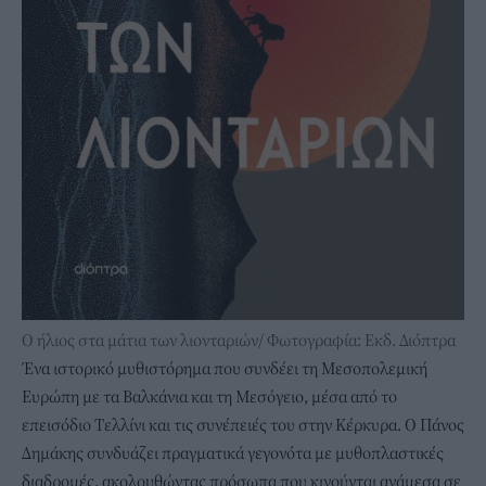
Ο ήλιος στα μάτια των λιονταριών/ Φωτογραφία: Εκδ. Διόπτρα
Ένα ιστορικό μυθιστόρημα που συνδέει τη Μεσοπολεμική
Ευρώπη με τα Βαλκάνια και τη Μεσόγειο, μέσα από το
επεισόδιο Τελλίνι και τις συνέπειές του στην Κέρκυρα. Ο Πάνος
Δημάκης συνδυάζει πραγματικά γεγονότα με μυθοπλαστικές
διαδρομές, ακολουθώντας πρόσωπα που κινούνται ανάμεσα σε