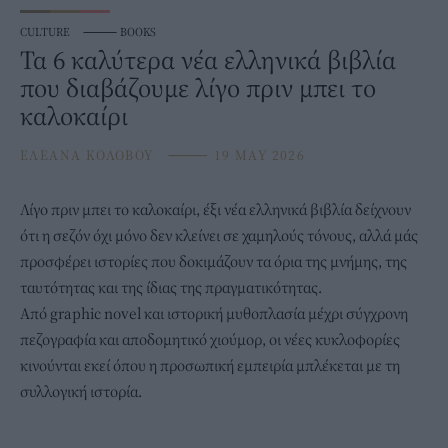
CULTURE
⸻
BOOKS
Τα 6 καλύτερα νέα ελληνικά βιβλία
που διαβάζουμε λίγο πριν μπει το
καλοκαίρι
ΕΛΕΑΝΑ ΚΟΛΟΒΟΥ
⸻
19 MAY 2026
Λίγο πριν μπει το καλοκαίρι, έξι νέα ελληνικά
βιβλία
δείχνουν
ότι η σεζόν όχι μόνο δεν κλείνει σε χαμηλούς τόνους, αλλά μάς
προσφέρει ιστορίες που δοκιμάζουν τα όρια της μνήμης, της
ταυτότητας και της ίδιας της πραγματικότητας.
Από graphic novel και ιστορική μυθοπλασία μέχρι
σύγχρονη
πεζογραφία
και αποδομητικό χιούμορ, οι νέες κυκλοφορίες
κινούνται εκεί όπου η προσωπική εμπειρία μπλέκεται με τη
συλλογική ιστορία.