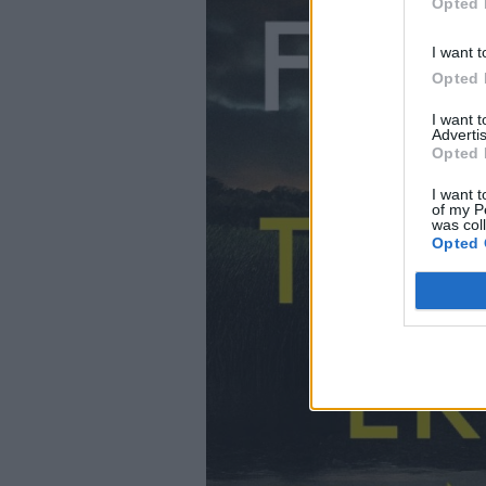
Opted 
I want t
Opted 
I want 
Advertis
Opted 
I want t
of my P
was col
Opted 