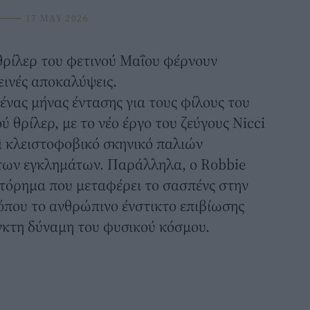
⸻
17 MAY 2026
θρίλερ
του φετινού Μαΐου φέρνουν
εινές αποκαλύψεις.
ένας μήνας έντασης για τους φίλους
του
ύ θρίλερ
, με το νέο έργο του ζεύγους Nicci
α κλειστοφοβικό σκηνικό παλιών
των εγκλημάτων. Παράλληλα, ο Robbie
στόρημα που μεταφέρει το σασπένς στην
όπου το ανθρώπινο ένστικτο επιβίωσης
γκτη δύναμη του φυσικού κόσμου.