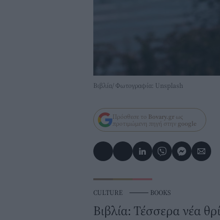
Βιβλία/ Φωτογραφία: Unsplash
Πρόσθεσε το
Bovary.gr
ως
προτιμώμενη πηγή στην
google
CULTURE
⸻
BOOKS
Βιβλία: Τέσσερα νέα θρ