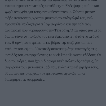
που υπογράφει θανατικές καταδίκες, πολλές φορές ακόμα και
χωρίς στοιχεία, για τους αντικαθεστωτικούς. Ζώντας με τον
φόβο αντιποίνων, κρατάει μυστικό το επάγγελμά του, ενώ
προσπαθεί να διαχειριστεί την παράνοια και την πολιτική
αναταραχή που κυριαρχούν στην Τεχεράνη. Όταν όμως μια μέρα
διαπιστώνει ότι το όπλο του έχει εξαφανιστεί, φτάνει στα όριά
του. Η οργή του στρέφεται εις βάρος της συζύγου και των
παιδιών του, εφαρμόζοντας δρακόντεια μέτρα υποταγής στις
εντολές του, απαγορεύοντας τα social media καιτις εξόδους. Οι
δυο του κόρες, που έχουν διαφορετικές πολιτικές απόψεις, θα
συγκρουστούν μετωπικά μαζί του, ενώ η στωική μητέρα τους,
θύμα των πατριαρχικών στερεοτύπων, αγωνίζεται να
διατηρήσει τις ισορροπίες.