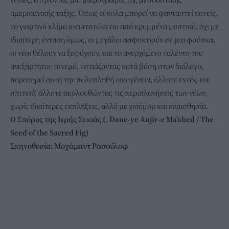
αμερικανικής τάξης. Όπως εύκολα μπορεί να φανταστεί κανείς,
το γιορτινό κλίμα αναστατώνεται από κρυμμένα μυστικά, όχι με
ιδιαίτερη ένταση όμως, οι μεγάλοι ασφυκτιούν σε μια φούσκα,
οι νέοι θέλουν να ξεφύγουν, και το ανερχόμενο ταλέντο του
ανεξάρτητου σινεμά, εστιάζοντας κατά βάση στον διάλογο,
παρατηρεί αυτή την πολυπληθή οικογένεια, άλλοτε εντός του
σπιτιού, άλλοτε ακολουθώντας τις περιπλανήσεις των νέων,
χωρίς ιδιαίτερες εκπλήξεις, αλλά με χιούμορ και ευαισθησία.
Ο Σπόρος της Ιερής Συκιάς (. Dane-ye Anjir-e Ma'abed / The
Seed of the Sacred Fig)
Σκηνοθεσία:
Μοχάμαντ
Ρασούλοφ