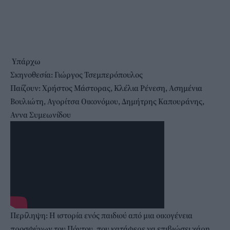
Υπάρχω
Σκηνοθεσία: Γιώργος Τσεμπερόπουλος
Παίζουν: Χρήστος Μάστορας, Κλέλια Ρένεση, Ασημένια
Βουλιώτη, Αγορίτσα Οικονόμου, Δημήτρης Καπουράνης,
Αννα Συμεωνίδου
Περίληψη: Η ιστορία ενός παιδιού από μια οικογένεια
προσφύγων του Πόντου, που κατάφερε να επιβιώσει χάρη