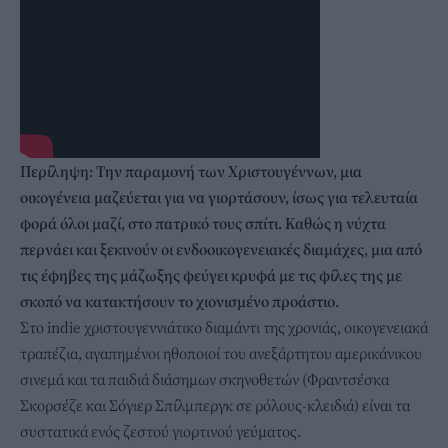
Περίληψη: Την παραμονή των Χριστουγέννων, μια
οικογένεια μαζεύεται για να γιορτάσουν, ίσως για τελευταία
φορά όλοι μαζί, στο πατρικό τους σπίτι. Καθώς η νύχτα
περνάει και ξεκινούν οι ενδοοικογενειακές διαμάχες, μια από
τις έφηβες της μάζωξης φεύγει κρυφά με τις φίλες της με
σκοπό να κατακτήσουν το χιονισμένο προάστιο.
Στο indie χριστουγεννιάτικο διαμάντι της χρονιάς, οικογενειακά
τραπέζια, αγαπημένοι ηθοποιοί του ανεξάρτητου αμερικάνικου
σινεμά και τα παιδιά διάσημων σκηνοθετών (Φραντσέσκα
Σκορσέζε και Σόγιερ Σπίλμπεργκ σε ρόλους-κλειδιά) είναι τα
συστατικά ενός ζεστού γιορτινού γεύματος.