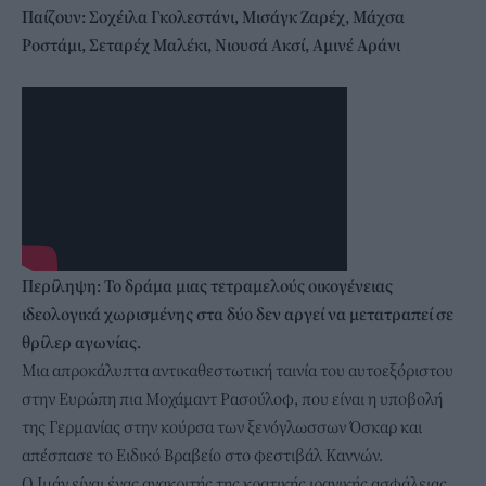
Παίζουν: Σοχέιλα Γκολεστάνι, Μισάγκ Ζαρέχ, Μάχσα
Ροστάμι, Σεταρέχ Μαλέκι, Νιουσά Ακσί, Αμινέ Αράνι
Περίληψη: Το δράμα μιας τετραμελούς οικογένειας
ιδεολογικά χωρισμένης στα δύο δεν αργεί να μετατραπεί σε
θρίλερ αγωνίας.
Μια απροκάλυπτα αντικαθεστωτική ταινία του αυτοεξόριστου
στην Ευρώπη πια Μοχάμαντ Ρασούλοφ, που είναι η υποβολή
της Γερμανίας στην κούρσα των ξενόγλωσσων Όσκαρ και
απέσπασε το Ειδικό Βραβείο στο φεστιβάλ Καννών.
Ο Ιμάν είναι ένας ανακριτής της κρατικής ιρανικής ασφάλειας,