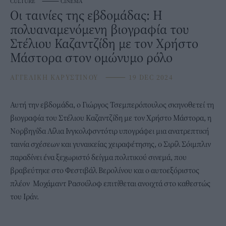
CULTURE
⸻
CINEMA
Οι ταινίες της εβδομάδας: Η
πολυαναμενόμενη βιογραφία του
Στέλιου Καζαντζίδη με τον Χρήστο
Μάστορα στον ομώνυμο ρόλο
ΑΓΓΕΛΙΚΗ ΚΑΡΥΣΤΙΝΟΥ
⸻
19 DEC 2024
Αυτή την εβδομάδα, ο Γιώργος Τσεμπερόπουλος σκηνοθετεί τη
βιογραφία του Στέλιου Καζαντζίδη με τον Χρήστο Μάστορα, η
Νορβηγίδα Λίλια Ινγκολφσντότιρ υπογράφει μια ανατρεπτική
ταινία σχέσεων και γυναικείας χειραφέτησης, o Σιρίλ Σόιμπλιν
παραδίνει ένα ξεχωριστό δείγμα πολιτικού σινεμά, που
βραβεύτηκε στο Φεστιβάλ Βερολίνου και ο αυτοεξόριστος
πλέον Μοχάμαντ Ρασούλοφ επιτίθεται ανοιχτά στο καθεστώς
του Ιράν.