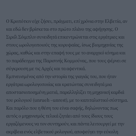
Ο Κροπότκιν είχε ζήσει, πράγματι, επί χρόνια στην Ελβετία, αν
και εδώ δεν βρίσκεται στο πρώτο πλάνο της αφήγησης. Ο
Σιριίλ Σόιμπλιν συνειδητά επικεντρώνεται στις εργάτριες και
στους ωρολογοποιούς της κορυφαίας, ίσως βιομηχανίας της
χώρας, καθώς και στην επαφή τους με το αναρχικό κίνημα και
το παράδειγμα της Παρισινής Κομμούνας, που τους φέρνει σε
σύγκρουση με τις Αρχές και τα αφεντικά.
Εμπνευσμένος από την ιστορία της γιαγιάς του, που ήταν
εργάτρια ωρολογοποιίας και κρατώντας συνειδητά μια
αποστασιοποιημένη ματιά, παραλληλίζει τη μηχανική καρδιά
του ρολογιού (unrueh –unrest), με το καπιταλιστικό σύστημα.
Και παρόλο που η θέση του είναι σαφής, δηλώνοντας πως
αυτός ο μηχανισμός τελικά ζητάει από τους ίδιους τους
εργαζόμενους να τον συντηρούν, και πάντα λειτουργεί με την
ακρίβεια ενός ελβετικού ρολογιού, αποφεύγει την εύκολη