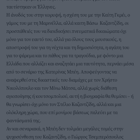
ταυτίστηκαν οι Έλληνες.
Η άνοδός του στην κορυφή, η σχέση του με την Καίτη Γκρέι, ο
γάμος του με τη Μαρινέλλα, αλλά καιτη Βάσω Καζαντζίδη, οι
προσπάθειές του να διεκδικήσει πνευματικά δικαιώματα όχι
μόνο για τον εαυτό του, αλλά για όλους τους μουσικούς, η
αποστροφή του για τη νύχτα και τη δημοσιότητα, η αγάπη του
για το ψάρεμα και το πάθος για τα τραγούδια, με φόντο μια
Ελλάδα που αλλάζει και αναζητάει μια ταυτότητα, περνάει μέσα
από το σενάριο της Κατερίνας Μπέη. Αποφεύγοντας να
αναφερθεί στις δικαστικές του διαμάχες με τον Χρήστο
Νικολόπουλο και τον Μίνω Μάτσα, αλλά χωρίς διάθεση
αγιοποίησης ή κουτσομπολιού, αυτή η βιογραφία θα θυμίσει – ή
θα γνωρίσει-όχι μόνο τον Στέλιο Καζαντζίδη, αλλά και μια
ολόκληρη χώρα, που επί μονίμου βάσεως παλεύει με τα
φαντάσματά της.
Αν και σεναριακά, η Μπέη δεν τολμάει μεγάλες τομές στην
ψυχοσύνθεση του Καζαντζίδη, ο Γιώργος Τσεμπερόπουλος