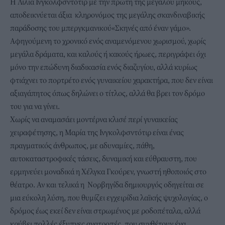
Η Λίλια Ινγκολφσντότιρ με την πρώτη της μεγάλου μήκους,
αποδεικνύεται άξια κληρονόμος της μεγάλης σκανδιναβικής
παράδοσης του μπεργκμανικού«Σκηνές από έναν γάμο».
Αφηγούμενη το χρονικό ενός αναμενόμενου χωρισμού, χωρίς
μεγάλα δράματα, και καλούς ή κακούς ήρωες, περιγράφει όχι
μόνο την επώδυνη διαδικασία ενός διαζυγίου, αλλά κυρίως
φτιάχνει το πορτρέτο ενός γυναικείου χαρακτήρα, που δεν είναι
αξιαγάπητος όπως δηλώνει ο τίτλος, αλλά θα βρει τον δρόμο
του για να γίνει.
Χωρίς να αναμασάει μοντέρνα κλισέ περί γυναικείας
χειραφέτησης, η Μαρία της Ινγκολφσντότιρ είναι ένας
πραγματικός άνθρωπος, με αδυναμίες, πάθη,
αυτοκαταστροφικές τάσεις, δυναμική και εύθραυστη, που
ερμηνεύει μοναδικά η Χέλγκα Γκούρεν, γνωστή ηθοποιός στο
θέατρο. Αν και τελικά η Νορβηγίδα δημιουργός οδηγείται σε
μια εύκολη λύση, που θυμίζει εγχειρίδια λαϊκής ψυχολογίας, ο
δρόμος έως εκεί δεν είναι στρωμένος με ροδοπέταλα, αλλά
κρύβει πολλές έξυπνες ανατροπές, που συνθέτουν ένα