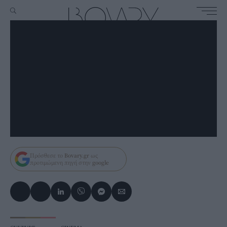
Πρόσθεσε το
Bovary.gr
ως
προτιμώμενη πηγή στην
google