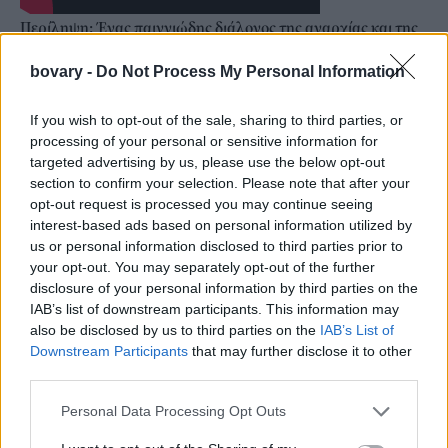
Περίληψη: Ένας παιγνιώδης διάλογος της αναρχίας και της
ωρολογοποιίας σε μία ελβετική πόλη του 19ου αιώνα, με
bovary -
Do Not Process My Personal Information
επίκεντρο την συνάντηση μεταξύ του Πιότρ Κροπότκιν και
μίας σουφραζέτας, η οποία ηγείται του κινήματος των
If you wish to opt-out of the sale, sharing to third parties, or
γυναικών, που εργάζονται σε ένα τοπικό εργοστάσιο.
processing of your personal or sensitive information for
Μια ιστορία έρωτα και αναρχίας από τον ανερχόμενο Ελβετό
targeted advertising by us, please use the below opt-out
Σιρίλ Σόιμπλιν.
section to confirm your selection. Please note that after your
opt-out request is processed you may continue seeing
Οι νέες τεχνολογίες εισβάλλουν στην ωρολογοποιία του 19ου
interest-based ads based on personal information utilized by
αιώνα στην Ελβετία. Η Ζοζεφίν, μια νεαρή εργάτρια το 1870,
us or personal information disclosed to third parties prior to
έρχεται αντιμέτωπη με τις νέες μεθόδους διαχείρισης
your opt-out. You may separately opt-out of the further
χρημάτων, χρόνου και εργασίας. Στην πορεία, εμπλέκεται στο
disclosure of your personal information by third parties on the
IAB’s list of downstream participants. This information may
τοπικό κίνημα των αναρχικών ωρολογοποιών και γνωρίζει τον
also be disclosed by us to third parties on the
IAB’s List of
Ρώσο ταξιδιώτη και χαρτογράφο Πιοτρ Κροπότκιν.
Downstream Participants
that may further disclose it to other
third parties.
Personal Data Processing Opt Outs