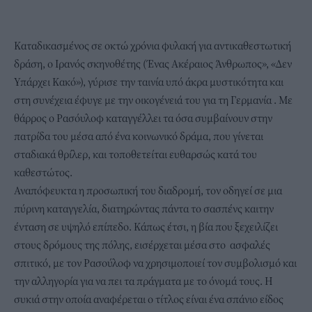
Καταδικασμένος σε οκτώ χρόνια φυλακή για αντικαθεστωτική
δράση, ο Ιρανός σκηνοθέτης (Ένας Ακέραιος Άνθρωπος», «Δεν
Υπάρχει Κακό»), γύρισε την ταινία υπό άκρα μυστικότητα και
στη συνέχεια έφυγε με την οικογένειά του για τη Γερμανία . Με
θάρρος ο Ρασόυλοφ καταγγέλλει τα όσα συμβαίνουν στην
πατρίδα του μέσα από ένα κοινωνικό δράμα, που γίνεται
σταδιακά θρίλερ, και τοποθετείται ευθαρσώς κατά του
καθεστώτος.
Αναπόφευκτα η προσωπική του διαδρομή, τον οδηγεί σε μια
πύρινη καταγγελία, διατηρώντας πάντα το σασπένς καιτην
ένταση σε υψηλό επίπεδο. Κάπως έτσι, η βία που ξεχειλίζει
στους δρόμους της πόλης, εισέρχεται μέσα στο ασφαλές
σπιτικό, με τον Ρασούλοφ να χρησιμοποιεί τον συμβολισμό και
την αλληγορία για να πει τα πράγματα με το όνομά τους. Η
συκιά στην οποία αναφέρεται ο τίτλος είναι ένα σπάνιο είδος