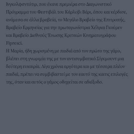
Ινγκολφσντότιρ, που έκανε πρεμιέρα στο Διαγωνιστικό
Πρόγραμμα του Φεστιβάλ του Κάρλοβι Βάρι, όπου και κέρδισε,
ανάμεσα σε άλλα βραβεία, το Μεγάλο Βραβείο της Επιτροπής,
Βραβείο Ερμηνείας για την πρωταγωνίστρια Χέλγκα Γκούρεν
και Βραβείο Διεθνούς Ένωσης Κριτικών Κινηματογράφου
Fipresci.
Η Μαρία, ήδη χωρισμένη με παιδιά από τον πρώτο της γάμο,
βλέπει στη γνωριμία της με τον αντισυμβατικό Σίγκμουντ μια
δεύτερη ευκαιρία. Λίγα χρόνια αργότερα και με τέσσερα πλέον
παιδιά, πρέπει να συμβιβαστεί με τον εαυτό της καιτις επιλογές
της, όταν και αυτός ο γάμος οδηγείται σε αδιέξοδο.