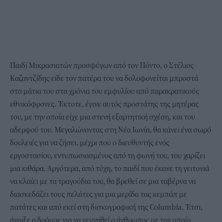
Παιδί Μικρασιατών προσφύγων από τον Πόντο, ο Στέλιος
Καζαντζίδης είδε τον πατέρα του να δολοφονείται μπροστά
στα μάτια του στα χρόνια του εμφυλίου από παρακρατικούς
εθνικόφρονες. Έκτοτε, έγινε αυτός προστάτης της μητέρας
του, με την οποία είχε μια στενή εξαρτητική σχέση, και του
αδερφού του. Μεγαλώνοντας στη Νέα Ιωνία, θα κάνει ένα σωρό
δουλειές για να ζήσει, μέχρι που ο διευθυντής ενός
εργοστασίου, εντυπωσιασμένος από τη φωνή του, του χαρίζει
μια κιθάρα. Αργότερα, από τύχη, το παιδί που έκανε τη γειτονιά
να κλαίει με τα τραγούδια του, θα βρεθεί σε μια ταβέρνα να
διασκεδάζει τους πελάτες για μια μερίδα τας κεμπάπ με
πατάτες και από εκεί στη δισκογραφική της Columbia. Έτσι,
άνοιξε ο δρόμος για να γεννηθεί ο άνθρωπος με τον οποίο