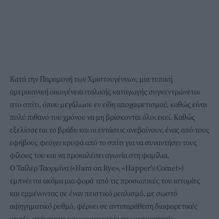
Κατά την Παραμονή των Χριστουγέννων, μια τυπική
αμερικανική οικογένεια ιταλικής καταγωγής συγκεντρώνεται
στο σπίτι, όπου μεγάλωσε εν είδη αποχαιρετισμού, καθώς είναι
πολύ πιθανό του χρόνου να μη βρίσκονται όλοι εκεί. Καθώς
εξελίσσεται το βράδυ και οι εντάσεις ανεβαίνουν, ένας από τους
εφήβους φεύγει κρυφά από το σπίτι για να συναντήσει τους
φίλους του και να προκαλέσει αγωνία στη φαμίλια.
Ο Ταίλερ Ταορμίνα («Ham on Rye», «Happer's Comet»)
εμπνέεται ακόμα μια φορά από τις προσωπικές του ιστορίες
και εμμένοντας σε έναν πειστικό ρεαλισμό, με σωστό
αφηγηματικό ρυθμό, φέρνει σε αντιπαράθεση διαφορετικές
γενιές, στήνοντας μια μικρογραφία της μεσοαστικής