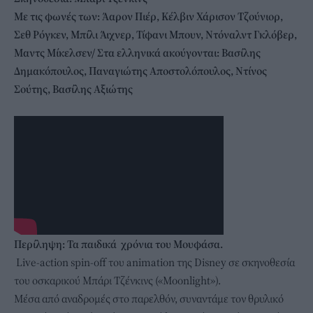
Με τις φωνές των: Άαρον Πιέρ, Κέλβιν Χάρισον Τζούνιορ,
Σεθ Ρόγκεν, Μπίλι Άιχνερ, Τίφανι Μπουν, Ντόναλντ Γκλόβερ,
Μαντς Μίκελσεν/ Στα ελληνικά ακούγονται: Βασίλης
Δημακόπουλος, Παναγιώτης Αποστολόπουλος, Ντίνος
Σούτης, Βασίλης Αξιώτης
Περίληψη: Τα παιδικά χρόνια του Μουφάσα.
Live-action spin-off του animation της Disney σε σκηνοθεσία
του οσκαρικού Μπάρι Τζένκινς («Moonlight»).
Μέσα από αναδρομές στο παρελθόν, συναντάμε τον θρυλικό