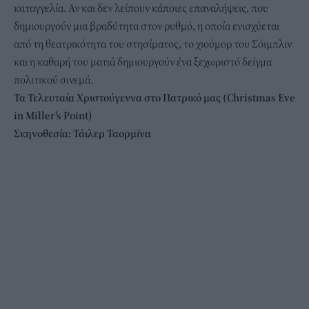
καταγγελία. Αν και δεν λείπουν κάποιες επαναλήψεις, που
δημιουργούν μια βραδύτητα στον ρυθμό, η οποία ενισχύεται
από τη θεατρικότητα του στησίματος, το χιούμορ του Σόιμπλιν
και η καθαρή του ματιά δημιουργούν ένα ξεχωριστό δείγμα
πολιτικού σινεμά.
Τα Τελευταία Χριστούγεννα στο Πατρικό μας (Christmas
Eve
in
Miller
's
Point
)
Σκηνοθεσία: Τάιλερ Ταορμίνα