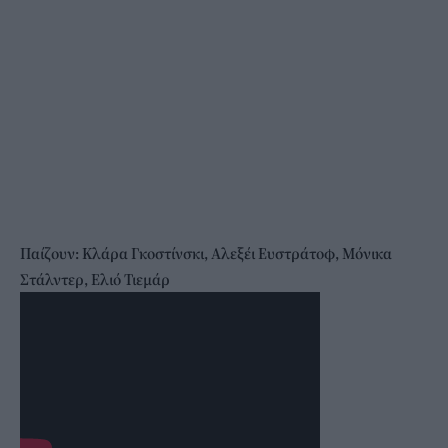
Παίζουν: Κλάρα Γκοστίνσκι, Αλεξέι Ευστράτοφ, Μόνικα
Στάλντερ, Eλιό Τιεμάρ