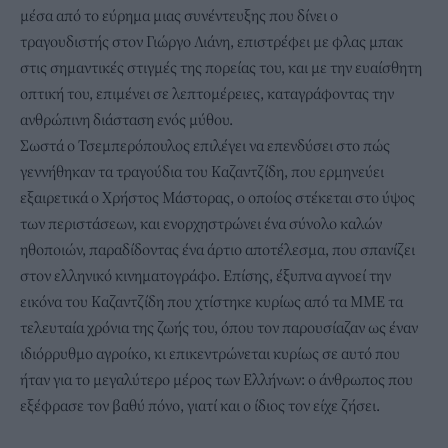
μέσα από το εύρημα μιας συνέντευξης που δίνει ο
τραγουδιστής στον Γιώργο Λιάνη, επιστρέφει με φλας μπακ
στις σημαντικές στιγμές της πορείας του, και με την ευαίσθητη
οπτική του, επιμένει σε λεπτομέρειες, καταγράφοντας την
ανθρώπινη διάσταση ενός μύθου.
Σωστά ο Τσεμπερόπουλος επιλέγει να επενδύσει στο πώς
γεννήθηκαν τα τραγούδια του Καζαντζίδη, που ερμηνεύει
εξαιρετικά ο Χρήστος Μάστορας, ο οποίος στέκεται στο ύψος
των περιστάσεων, και ενορχηστρώνει ένα σύνολο καλών
ηθοποιών, παραδίδοντας ένα άρτιο αποτέλεσμα, που σπανίζει
στον ελληνικό κινηματογράφο. Επίσης, έξυπνα αγνοεί την
εικόνα του Καζαντζίδη που χτίστηκε κυρίως από τα ΜΜΕ τα
τελευταία χρόνια της ζωής του, όπου τον παρουσίαζαν ως έναν
ιδιόρρυθμο αγροίκο, κι επικεντρώνεται κυρίως σε αυτό που
ήταν για το μεγαλύτερο μέρος των Ελλήνων: ο άνθρωπος που
εξέφρασε τον βαθύ πόνο, γιατί και ο ίδιος τον είχε ζήσει.