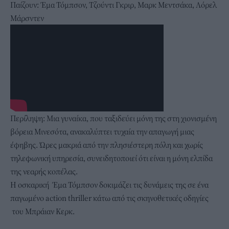
Παίζουν: Έμα Τόμπσον, Τζούντι Γκριρ, Mαρκ Μεντσάκα, Λόρελ
Μάρσντεν
Περίληψη: Μια γυναίκα, που ταξιδεύει μόνη της στη χιονισμένη
βόρεια Μινεσότα, ανακαλύπτει τυχαία την απαγωγή μιας
έφηβης. Ώρες μακριά από την πλησιέστερη πόλη και χωρίς
τηλεφωνική υπηρεσία, συνειδητοποιεί ότι είναι η μόνη ελπίδα
της νεαρής κοπέλας.
Η οσκαρική Έμα Τόμπσον δοκιμάζει τις δυνάμεις της σε ένα
παγωμένο action thriller κάτω από τις σκηνοθετικές οδηγίες
του Μπράιαν Κερκ.