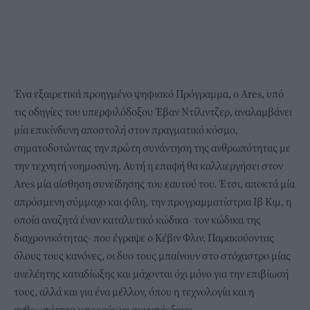
Ένα εξαιρετικά προηγμένο ψηφιακό Πρόγραμμα, ο Ares, υπό
τις οδηγίες του υπερφιλόδοξου Έβαν Ντίλιντζερ, αναλαμβάνει
μία επικίνδυνη αποστολή στον πραγματικό κόσμο,
σηματοδοτώντας την πρώτη συνάντηση της ανθρωπότητας με
την τεχνητή νοημοσύνη. Αυτή η επαφή θα καλλιεργήσει στον
Ares μία αίσθηση συνείδησης του εαυτού του. Έτσι, αποκτά μία
απρόσμενη σύμμαχο και φίλη, την προγραμματίστρια Ιβ Κιμ, η
οποία αναζητά έναν καταλυτικό κώδικα- τον κώδικα της
διαχρονικότητας- που έγραψε ο Κέβιν Φλιν. Παρακούοντας
όλους τους κανόνες, οι δυο τους μπαίνουν στο στόχαστρο μίας
ανελέητης καταδίωξης και μάχονται όχι μόνο για την επιβίωσή
τους, αλλά και για ένα μέλλον, όπου η τεχνολογία και η
ανθρωπότητα μπορούν να συνυπάρξουν.