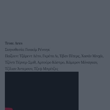
Tron: Ares
Σκηνοθεσία: Γιοακίμ Ρένινγκ
Παίζουν: Τζάρεντ Λέτο, Γκρέτα Λι, Έβαν Πίτερς, Χασάν Μινχάι,
Τζόντι Τέρνερ-Σμιθ, Αρτούρο Κάστρο, Κάμερον Μόναγκαν,
Τζίλιαν Άντερσον, Τζεφ Μπρίτζες