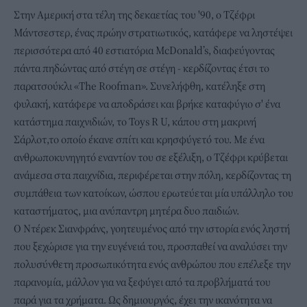
Στην Αμερική στα τέλη της δεκαετίας του '90, ο Τζέφρι
Μάντσεστερ, ένας πρώην στρατιωτικός, κατάφερε να ληστέψει
περισσότερα από 40 εστιατόρια McDonald’s, διαφεύγοντας
πάντα πηδώντας από στέγη σε στέγη - κερδίζοντας έτσι το
παρατσούκλι «The Roofman». Συνελήφθη, κατέληξε στη
φυλακή, κατάφερε να αποδράσει και βρήκε καταφύγιο σ' ένα
κατάστημα παιχνιδιών, το Toys R U, κάπου στη μακρινή
Σάρλοτ,το οποίο έκανε σπίτι και κρησφύγετό του. Με ένα
ανθρωποκυνηγητό εναντίον του σε εξέλιξη, ο Τζέφρι κρύβεται
ανάμεσα στα παιχνίδια, περιφέρεται στην πόλη, κερδίζοντας τη
συμπάθεια των κατοίκων, ώσπου ερωτεύεται μία υπάλληλο του
καταστήματος, μια ανύπαντρη μητέρα δυο παιδιών.
Ο Ντέρεκ Σιανφράνς, γοητευμένος από την ιστορία ενός ληστή
που ξεχώρισε για την ευγένειά του, προσπαθεί να αναλύσει την
πολυσύνθετη προσωπικότητα ενός ανθρώπου που επέλεξε την
παρανομία, μάλλον για να ξεφύγει από τα προβλήματά του
παρά για τα χρήματα. Ως δημιουργός, έχει την ικανότητα να