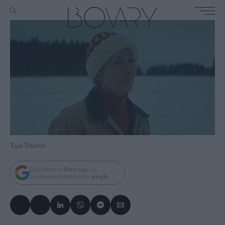
Έμα Τόμσον
Πρόσθεσε το
Bovary.gr
ως
προτιμώμενη πηγή στην
google