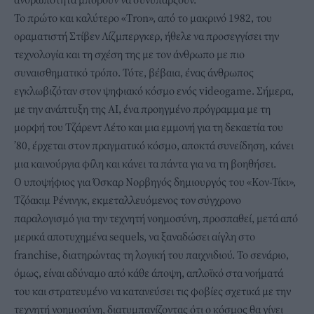
Το πρώτο και καλύτερο «Tron», από το μακρινό 1982, του
οραματιστή Στίβεν Λίζμπεργκερ, ήθελε να προσεγγίσει την
τεχνολογία και τη σχέση της με τον άνθρωπο με πιο
συναισθηματικό τρόπο. Τότε, βέβαια, ένας άνθρωπος
εγκλωβιζόταν στον ψηφιακό κόσμο ενός videogame. Σήμερα,
με την ανάπτυξη της AI, ένα προηγμένο πρόγραμμα με τη
μορφή του Τζάρεντ Λέτο και μια εμμονή για τη δεκαετία του
’80, έρχεται στον πραγματικό κόσμο, αποκτά συνείδηση, κάνει
μια καινούργια φίλη και κάνει τα πάντα για να τη βοηθήσει.
Ο υποψήφιος για Όσκαρ Νορβηγός δημιουργός του «Κον-Τίκι»,
Τζόακιμ Ρένινγκ, εκμεταλλευόμενος τον σύγχρονο
παραλογισμό για την τεχνητή νοημοσύνη, προσπαθεί, μετά από
μερικά αποτυχημένα sequels, να ξαναδώσει αίγλη στο
franchise, διατηρώντας τη λογική του παιχνιδιού. Το σενάριο,
όμως, είναι αδύναμο από κάθε άποψη, απλοϊκό στα νοήματά
του και στρατευμένο να κατανεύσει τις φοβίες σχετικά με την
τεχνητή νοημοσύνη, διατυμπανίζοντας ότι ο κόσμος θα γίνει