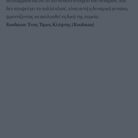
αντιλαμβάνεται ότι το πιο δυνατό στοιχείο του σεναρίου, που
δεν αποφεύγει τα πολλά κλισέ, είναι αυτή η δυναμική γυναίκα,
φροντίζοντας να ακολουθεί τη δική της πορεία.
Roofman: Ένας Τίμιος Κλέφτης (Roofman)