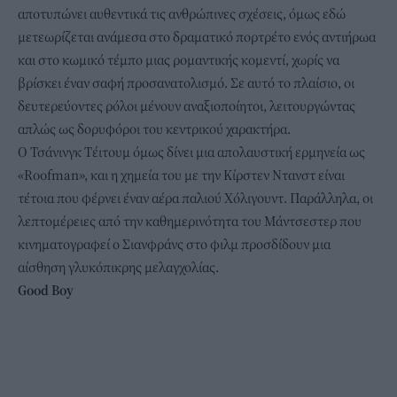
αποτυπώνει αυθεντικά τις ανθρώπινες σχέσεις, όμως εδώ
μετεωρίζεται ανάμεσα στο δραματικό πορτρέτο ενός αντιήρωα
και στο κωμικό τέμπο μιας ρομαντικής κομεντί, χωρίς να
βρίσκει έναν σαφή προσανατολισμό. Σε αυτό το πλαίσιο, οι
δευτερεύοντες ρόλοι μένουν αναξιοποίητοι, λειτουργώντας
απλώς ως δορυφόροι του κεντρικού χαρακτήρα.
Ο Τσάνινγκ Τέιτουμ όμως δίνει μια απολαυστική ερμηνεία ως
«Roofman», και η χημεία του με την Κίρστεν Ντανστ είναι
τέτοια που φέρνει έναν αέρα παλιού Χόλιγουντ. Παράλληλα, οι
λεπτομέρειες από την καθημερινότητα του Μάντσεστερ που
κινηματογραφεί ο Σιανφράνς στο φιλμ προσδίδουν μια
αίσθηση γλυκόπικρης μελαγχολίας.
Good
Boy