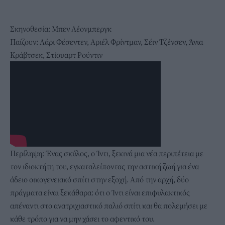
Σκηνοθεσία: Μπεν Λέονμπεργκ
Παίζουν: Λάρι Φέσεντεν, Αριέλ Φρίντμαν, Σέιν Τζένσεν, Άνια
Κράβτσεκ, Στίουαρτ Ρούντιν
Περίληψη: Ένας σκύλος, ο Ίντι, ξεκινά μια νέα περιπέτεια με
τον ιδιοκτήτη του, εγκαταλείποντας την αστική ζωή για ένα
άδειο οικογενειακό σπίτι στην εξοχή. Από την αρχή, δύο
πράγματα είναι ξεκάθαρα: ότι ο Ίντι είναι επιφυλακτικός
απέναντι στο ανατριχιαστικό παλιό σπίτι και θα πολεμήσει με
κάθε τρόπο για να μην χάσει το αφεντικό του.