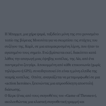
Η Μπαρμπ, μια χήρα ψαρά, ταξιδεύει μόνη της στο χιονισμένο
τοπίο της βόρειας Μινεσότα για να σκορπίσει τις στάχτες του
συζύγου της, Καρλ, σε μια απομακρυσμένη λίμνη, που ήταν το
αγαπημένο τους σημείο. Ενώ βρίσκεται εκεί, διακόπτει κατά
λάθος την απαγωγή μιας έφηβης κοπέλας, της Λία, από ένα
παντρεμένο ζευγάρι. Αποκομμένη από κάθε επικοινωνία (χωρίς
τηλέφωνο ή GPS), συνειδητοποιεί ότι είναι η μόνη ελπίδα της
νεαρής κοπέλας. Οπότε, αναγκάζεται να μεταμορφωθεί σε μια
«action heroine», ξεκινώντας μια απροσδόκητη αποστολή
διάσωσης.
Ο Κερκ (ένας από τους σκηνοθέτες του «Game of Thrones»),
ακολουθώντας μια κλασική σκηνοθετική γραμμή και