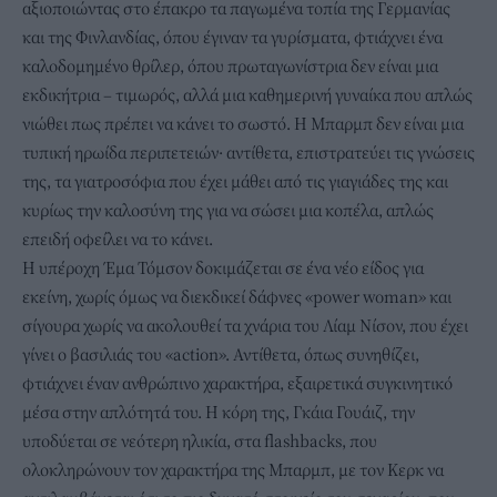
αξιοποιώντας στο έπακρο τα παγωμένα τοπία της Γερμανίας
και της Φινλανδίας, όπου έγιναν τα γυρίσματα, φτιάχνει ένα
καλοδομημένο θρίλερ, όπου πρωταγωνίστρια δεν είναι μια
εκδικήτρια – τιμωρός, αλλά μια καθημερινή γυναίκα που απλώς
νιώθει πως πρέπει να κάνει το σωστό. Η Μπαρμπ δεν είναι μια
τυπική ηρωίδα περιπετειών· αντίθετα, επιστρατεύει τις γνώσεις
της, τα γιατροσόφια που έχει μάθει από τις γιαγιάδες της και
κυρίως την καλοσύνη της για να σώσει μια κοπέλα, απλώς
επειδή οφείλει να το κάνει.
Η υπέροχη Έμα Τόμσον δοκιμάζεται σε ένα νέο είδος για
εκείνη, χωρίς όμως να διεκδικεί δάφνες «power woman» και
σίγουρα χωρίς να ακολουθεί τα χνάρια του Λίαμ Νίσον, που έχει
γίνει ο βασιλιάς του «action». Αντίθετα, όπως συνηθίζει,
φτιάχνει έναν ανθρώπινο χαρακτήρα, εξαιρετικά συγκινητικό
μέσα στην απλότητά του. Η κόρη της, Γκάια Γουάιζ, την
υποδύεται σε νεότερη ηλικία, στα flashbacks, που
ολοκληρώνουν τον χαρακτήρα της Μπαρμπ, με τον Κερκ να