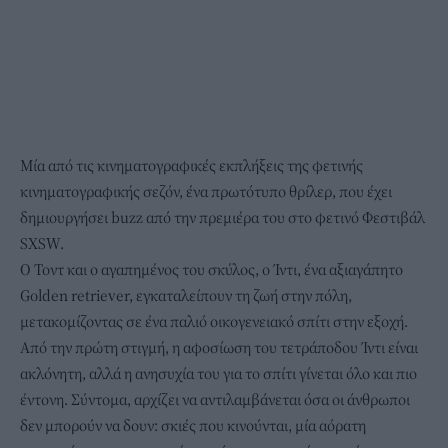
Μία από τις κινηματογραφικές εκπλήξεις της φετινής
κινηματογραφικής σεζόν, ένα πρωτότυπο θρίλερ, που έχει
δημιουργήσει buzz από την πρεμιέρα του στο φετινό Φεστιβάλ
SXSW.
Ο Τοντ και ο αγαπημένος του σκύλος, ο Ίντι, ένα αξιαγάπητο
Golden retriever, εγκαταλείπουν τη ζωή στην πόλη,
μετακομίζοντας σε ένα παλιό οικογενειακό σπίτι στην εξοχή.
Από την πρώτη στιγμή, η αφοσίωση του τετράποδου Ίντι είναι
ακλόνητη, αλλά η ανησυχία του για το σπίτι γίνεται όλο και πιο
έντονη. Σύντομα, αρχίζει να αντιλαμβάνεται όσα οι άνθρωποι
δεν μπορούν να δουν: σκιές που κινούνται, μία αόρατη