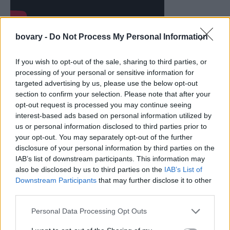
Περίληψη: Η σχεδόν απίστευτη ιστορία ενός πρώην
bovary -
Do Not Process My Personal Information
στρατιωτικού που στα τέλη της δεκαετίας του ’90 λήστεψε
δεκάδες εστιατόρια McDonald’s, κατέληξε στη φυλακή,
If you wish to opt-out of the sale, sharing to third parties, or
κατάφερε να αποδράσει και βρήκε κρησφύγετο σε ένα
processing of your personal or sensitive information for
κατάστημα παιχνιδιών, συναντώντας εκεί τον έρωτα στο
targeted advertising by us, please use the below opt-out
section to confirm your selection. Please note that after your
πρόσωπο μιας ανύπαντρης μητέρας δύο παιδιών.
opt-out request is processed you may continue seeing
Ο Ντέρεκ Σιανφράνς («Blue Valentine», «Στο Τέλος του
interest-based ads based on personal information utilized by
Δρόμου») δοκιμάζεται στο είδος της ρομαντικής κωμωδίας,
us or personal information disclosed to third parties prior to
έχοντας ως πρωταγωνιστικό ζευγάρι τους Τσάνινγκ Τέιτουμ και
your opt-out. You may separately opt-out of the further
disclosure of your personal information by third parties on the
Κίρστεν Ντανστ.
IAB’s list of downstream participants. This information may
also be disclosed by us to third parties on the
IAB’s List of
Downstream Participants
that may further disclose it to other
third parties.
Personal Data Processing Opt Outs