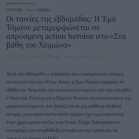
CULTURE
⸻
CINEMA
Οι ταινίες της εβδομάδας: Η Έμα
Τόμσον μεταμορφώνεται σε
απρόσμενη action heroine στο «Στα
βάθη του Χειμώνα»
ΑΓΓΕΛΙΚΗ ΚΑΡΥΣΤΙΝΟΥ
⸻
09 OCT 2025
Αυτή την εβδομάδα, ο ψηφιακός και ο πραγματικός κόσμος
συναντιούνται στο «Tron: Ares», η Έμα Τόμσον αψηφάει τα
«Βάθη του Χειμώνα» για να σώσει ένα κορίτσι που έχει απαχθεί,
o Τσάνινγκ Τέιτουμ και η Κίρστεν Ντανστ συναντιούνται σε μια
ρομαντική κομεντί, που βασίζεται σε μια απίθανη αληθινή
ιστορία, μια ευφάνταστη ταινία τρόμου έχει πρωταγωνιστή
έναν χαριτωμένο σκύλο, ενώ Νταγκ Γιόχαν Χάουγκερουντ
υπογράφει μια ανορθόδοξη ιστορία για την αγάπη και τις
σχέσεις με φόντο το Όσλο.