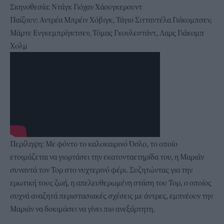
Σκηνοθεσία: Ντάγκ Γιόχαν Χάουγκερουντ
Παίζουν: Αντρέα Μπρέιν Χόβιγκ, Τάγιο Σιτταντέλα Γιάκομπσεν,
Μάρτε Ενγκεμπρίγκτσεν, Τόμας Γκουλεστάντ, Λαρς Γιάκομπ
Χολμ
Περίληψη: Με φόντο το καλοκαιρινό Όσλο, το οποίο
ετοιμάζεται να γιορτάσει την εκατονταετηρίδα του, η Μαριάν
συναντά τον Τορ στο νυχτερινό φέρι. Συζητώντας για την
ερωτική τους ζωή, η απελευθερωμένη στάση του Τορ, ο οποίος
συχνά αναζητά περιστασιακές σχέσεις με άντρες, εμπνέουν την
Μαριάν να δοκιμάσει να γίνει πιο ανεξάρτητη.