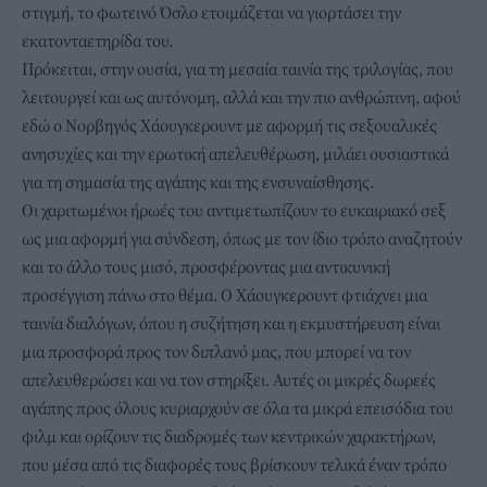
στιγμή, το φωτεινό Όσλο ετοιμάζεται να γιορτάσει την
εκατονταετηρίδα του.
Πρόκειται, στην ουσία, για τη μεσαία ταινία της τριλογίας, που
λειτουργεί και ως αυτόνομη, αλλά και την πιο ανθρώπινη, αφού
εδώ ο Νορβηγός Χάουγκερουντ με αφορμή τις σεξουαλικές
ανησυχίες και την ερωτική απελευθέρωση, μιλάει ουσιαστικά
για τη σημασία της αγάπης και της ενσυναίσθησης.
Οι χαριτωμένοι ήρωές του αντιμετωπίζουν το ευκαιριακό σεξ
ως μια αφορμή για σύνδεση, όπως με τον ίδιο τρόπο αναζητούν
και το άλλο τους μισό, προσφέροντας μια αντικυνική
προσέγγιση πάνω στο θέμα. Ο Χάουγκερουντ φτιάχνει μια
ταινία διαλόγων, όπου η συζήτηση και η εκμυστήρευση είναι
μια προσφορά προς τον διπλανό μας, που μπορεί να τον
απελευθερώσει και να τον στηρίξει. Αυτές οι μικρές δωρεές
αγάπης προς όλους κυριαρχούν σε όλα τα μικρά επεισόδια του
φιλμ και ορίζουν τις διαδρομές των κεντρικών χαρακτήρων,
που μέσα από τις διαφορές τους βρίσκουν τελικά έναν τρόπο