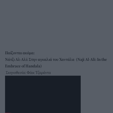
Παίζονται ακόμα:
Νάτζι Αλ-Αλί: Στην αγκαλιά του Χαντάλα (Naji
Al
-Ali
: In
the
Embrace
of
Handala
)
Σκηνοθεσία: Φάικ Τζαράντα