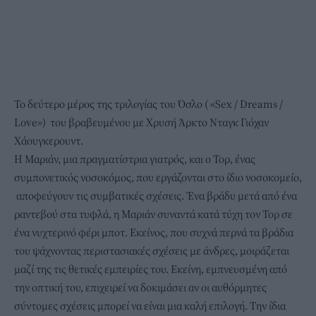
Το δεύτερο μέρος της τριλογίας του Όσλο ( «Sex / Dreams /
Love») του βραβευμένου με Χρυσή Άρκτο Νταγκ Γιόχαν
Χάουγκερουντ.
Η Μαριάν, μια πραγματίστρια γιατρός, και ο Τορ, ένας
συμπονετικός νοσοκόμος, που εργάζονται στο ίδιο νοσοκομείο,
αποφεύγουν τις συμβατικές σχέσεις. Ένα βράδυ μετά από ένα
ραντεβού στα τυφλά, η Μαριάν συναντά κατά τύχη τον Τορ σε
ένα νυχτερινό φέρι μποτ. Εκείνος, που συχνά περνά τα βράδια
του ψάχνοντας περιστασιακές σχέσεις με άνδρες, μοιράζεται
μαζί της τις θετικές εμπειρίες του. Εκείνη, εμπνευσμένη από
την οπτική του, επιχειρεί να δοκιμάσει αν οι αυθόρμητες
σύντομες σχέσεις μπορεί να είναι μια καλή επιλογή. Την ίδια