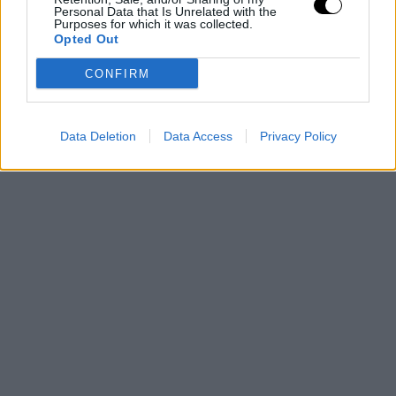
Personal Data that Is Unrelated with the
Purposes for which it was collected.
Opted Out
Η Έλενα Ξύδια στην Sacra di San Michele
CONFIRM
Data Deletion
Data Access
Privacy Policy