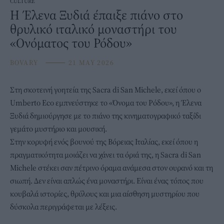
CULTURE
Η Έλενα Ξυδιά έπαιξε πιάνο στο
θρυλικό ιταλικό μοναστήρι του
«Ονόματος του Ρόδου»
BOVARY
⸻
21 MAY 2026
Στη σκοτεινή γοητεία της Sacra di San Michele, εκεί όπου ο
Umberto Eco εμπνεύστηκε το «Όνομα του Ρόδου», η Έλενα
Ξυδιά δημιούργησε με το πιάνο της κινηματογραφικό ταξίδι
γεμάτο μυστήριο και
μουσική
.
Στην κορυφή ενός βουνού
της Βόρειας Ιταλίας,
εκεί όπου η
πραγματικότητα μοιάζει να χάνει τα όριά της, η Sacra di San
Michele στέκει σαν πέτρινο όραμα ανάμεσα στον ουρανό και τη
σιωπή. Δεν είναι απλώς ένα μοναστήρι. Είναι ένας τόπος που
κουβαλά ιστορίες, θρύλους και μια αίσθηση μυστηρίου που
δύσκολα περιγράφεται με λέξεις.