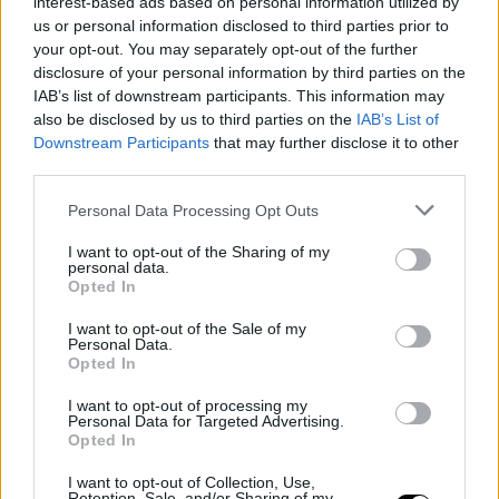
interest-based ads based on personal information utilized by
Το ηλιοβασίλεμα έντυνε με κόκκινες αποχρώσεις τις πέτρες
us or personal information disclosed to third parties prior to
του μοναστηριού, ενώ ο αέρας περνούσε μέσα από τις καμάρες
your opt-out. You may separately opt-out of the further
δημιουργώντας μια ατμόσφαιρα κινηματογραφική. Όσο το φως
disclosure of your personal information by third parties on the
IAB’s list of downstream participants. This information may
χανόταν, η Sacra di San Michele έμοιαζε να μεταμορφώνεται
also be disclosed by us to third parties on the
IAB’s List of
σε κάτι περισσότερο από ιστορικό μνημείο: σε έναν ζωντανό
Downstream Participants
that may further disclose it to other
θρύλο.
third parties.
Το επόμενο πρωινό, λίγο πριν ξημερώσει, οι μοναχοί άνοιξαν τις
Personal Data Processing Opt Outs
πύλες του μοναστηριού για το γύρισμα. Και τότε συνέβη κάτι
σχεδόν αδιανόητο: ένα ελληνικό πιάνο τοποθετήθηκε μπροστά
I want to opt-out of the Sharing of my
personal data.
από την κεντρική πύλη, στα 900 μέτρα υψόμετρο,
Opted In
δημιουργώντας μια εικόνα που έμοιαζε βγαλμένη από
I want to opt-out of the Sale of my
κινηματογραφική φαντασία.
Personal Data.
Opted In
I want to opt-out of processing my
Personal Data for Targeted Advertising.
Opted In
I want to opt-out of Collection, Use,
Retention, Sale, and/or Sharing of my