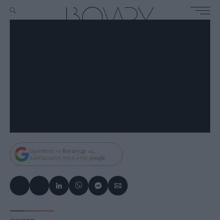
Πρόσθεσε το
Bovary.gr
ως
προτιμώμενη πηγή στην
google