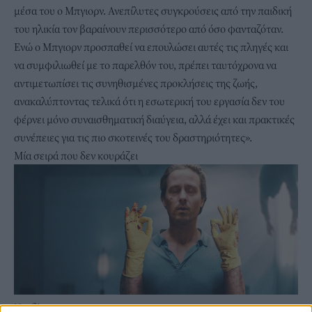
μέσα του ο Μπγιορν. Ανεπίλυτες συγκρούσεις από την παιδική
του ηλικία τον βαραίνουν περισσότερο από όσο φανταζόταν.
Ενώ ο Μπγιορν προσπαθεί να επουλώσει αυτές τις πληγές και
να συμφιλιωθεί με το παρελθόν του, πρέπει ταυτόχρονα να
αντιμετωπίσει τις συνηθισμένες προκλήσεις της ζωής,
ανακαλύπτοντας τελικά ότι η εσωτερική του εργασία δεν του
φέρνει μόνο συναισθηματική διαύγεια, αλλά έχει και πρακτικές
συνέπειες για τις πιο σκοτεινές του δραστηριότητες».
Μία σειρά που δεν κουράζει
Netflix