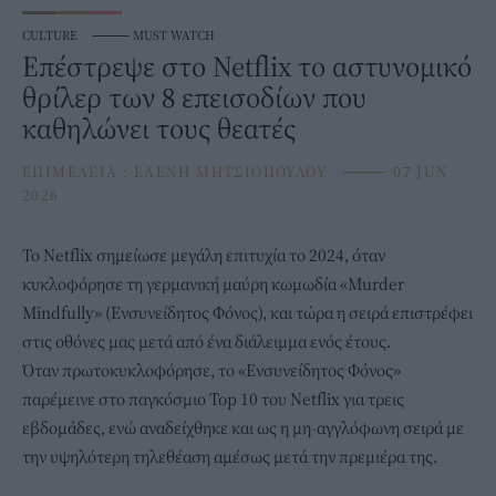
CULTURE
⸻
MUST WATCH
Επέστρεψε στο Netflix το αστυνομικό
θρίλερ των 8 επεισοδίων που
καθηλώνει τους θεατές
ΕΠΙΜΕΛΕΙΑ :
ΕΛΕΝΗ ΜΗΤΣΙΟΠΟΥΛΟΥ
⸻
07 JUN
2026
Το
Netflix
σημείωσε μεγάλη επιτυχία το 2024, όταν
κυκλοφόρησε τη γερμανική μαύρη κωμωδία «Murder
Mindfully» (Ενσυνείδητος Φόνος), και τώρα η σειρά επιστρέφει
στις οθόνες μας μετά από ένα διάλειμμα ενός έτους.
Όταν πρωτοκυκλοφόρησε, το «Ενσυνείδητος Φόνος»
παρέμεινε στο παγκόσμιο Top 10 του Netflix για τρεις
εβδομάδες, ενώ αναδείχθηκε και ως η μη-αγγλόφωνη σειρά με
την υψηλότερη τηλεθέαση αμέσως μετά την πρεμιέρα της.