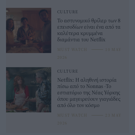
CULTURE
Το αστυνομικό θρίλερ των 8
επεισοδίων είναι ένα από τα
καλύτερα κρυμμένα
διαμάντια του Netflix
MUST WATCH
⸻
10 MAY
2026
CULTURE
Netflix: Η αληθινή ιστορία
πίσω από το Nonnas -Το
εστιατόριο της Νέας Υόρκης
όπου μαγειρεύουν γιαγιάδες
από όλο τον κόσμο
MUST WATCH
⸻
23 MAY
2026