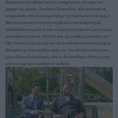
βρίσκεται εγκλωβισμένος στις υποχρεώσεις του προς τον
αρχηγό της μαφίας, Ντράγκαν Σέργκοβιτς. Αδυνατώντας να
ισορροπήσει την επαγγελματική με την προσωπική του ζωή, ο
Μπγιορν επισκέπτεται έναν σύμβουλο ενσυνειδητότητας
(mindfulness coach), αν και τα πράγματα παίρνουν μια εντελώς
απροσδόκητη τροπή. Αν είστε φαν της μεγάλης επιτυχίας του
CBS «Dexter», της σειράς που ακολουθούσε έναν κατά συρροή
δολοφόνο με έναν κώδικα τιμής που τον ωθούσε να σκοτώνει
μόνο άλλους δολοφόνους, τότε ο «Ενσυνείδητος Φόνος» είναι
κάτι που πρέπει οπωσδήποτε να δείτε.