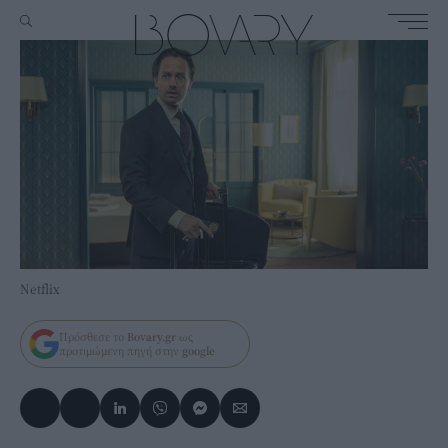
Netflix
Πρόσθεσε το
Bovary.gr
ως
προτιμώμενη πηγή στην
google