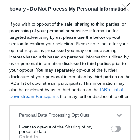
Πριν από λίγες μέρες κυκλοφόρησε στο Netflix και η δεύτερη
bovary -
Do Not Process My Personal Information
σεζόν της σειράς όπου αποτελείται από 8 επεισόδια που
διαρκούν περίπου μισή ώρα το καθένα. Το ίδιο ισχύει και για την
If you wish to opt-out of the sale, sharing to third parties, or
πρώτη σεζόν με αποτέλεσμα να προχωρούν γρήγορα οι
processing of your personal or sensitive information for
targeted advertising by us, please use the below opt-out
εξελίξεις και τα επεισόδια και να μην βαριόμαστε. Κάθε
section to confirm your selection. Please note that after your
επεισόδιο συνδυάζει την αγωνία ενός αστυνομικού θρίλερ με το
opt-out request is processed you may continue seeing
έξυπνο, σκοτεινό χιούμορ, σατιρίζοντας παράλληλα τη
interest-based ads based on personal information utilized by
σύγχρονη εμμονή που παρατηρείται στην κοινωνία γύρω από το
us or personal information disclosed to third parties prior to
your opt-out. You may separately opt-out of the further
self-help και το wellness.
disclosure of your personal information by third parties on the
IAB’s list of downstream participants. This information may
also be disclosed by us to third parties on the
IAB’s List of
Downstream Participants
that may further disclose it to other
third parties.
Personal Data Processing Opt Outs
I want to opt-out of the Sharing of my
personal data.
Opted In