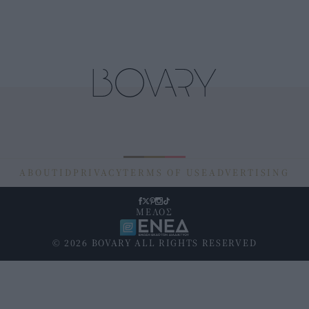
ABOUT
ID
PRIVACY
TERMS OF USE
ADVERTISING
ΜΕΛΟΣ
© 2026 BOVARY ALL RIGHTS RESERVED
Υποσέλιδο