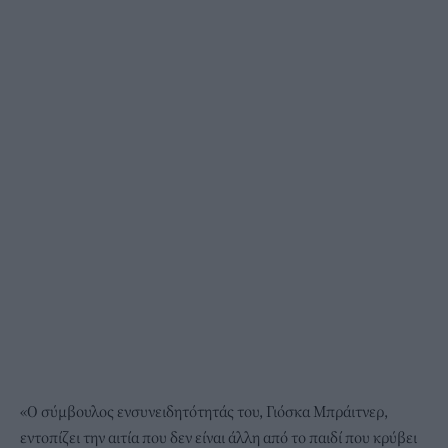
«Ο σύμβουλος ενσυνειδητότητάς του, Γιόσκα Μπράιτνερ,
εντοπίζει την αιτία που δεν είναι άλλη από το παιδί που κρύβει