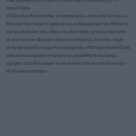
όνομα Σάσα.
Ο Σάσα διευθύνει επίσης το νηπιαγωγείο, πάνω από το οποίο ο
Μπγιορν έχει τώρα το γραφείο και το διαμέρισμά του. Μάλιστα,
έχει μετακομίσει και ο ίδιος στο ίδιο κτίριο, γεγονός που κάνει
το μυστικό του Μπγιορν ακόμα πιο ασφαλές. Ωστόσο, παρά
αυτή την παράξενα αρμονική ισορροπία, ο Μπγιορν βασανίζεται
από μια εσωτερική αναταραχή και μια αίσθηση απώλειας
ελέγχου. Γιατί δεν μπορεί να απολαύσει τίποτα από όλα αυτά;»
Η σύνοψη καταλήγει: