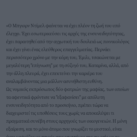
«Ο Μπγιορν Ντίμελ φαίνεται να έχει πλέον τη ζωή του υπό
έλεγχο. Έχει εσωτερικεύσει τις αρχές της ενσυνειδητότητας,
έχει παραιτηθεί από την αγχωτική του δουλειά ως ποινικολόγος
και έχει γίνει ένας ελεύθερος επαγγελματίας. Περνάει
περισσότερο χρόνο με την κόρη του, Έμιλι, τσακώνεται με
μεγαλύτερη "επίγνωση" με τη σύζυγό του, Καταρίνα, αλλά, από
την άλλη πλευρά, έχει επεκτείνει την καριέρα του
αναλαμβάνοντας μια μάλλον ασυνήθιστη ευθύνη.
Ως νομικός εκπρόσωπος δύο φατριών της μαφίας, των οποίων
τα αφεντικά φρόντισε να "εξαφανίσει" με απόλυτη
ενσυνειδητότητα από το προσκήνιο, πρέπει τώρα να
διαχειριστεί τις υποθέσεις τους χωρίς να αποκαλύψει τι
πραγματικά συνέβη στους αρχηγούς των οικογενειών. Η μόνη
εξαίρεση, και το μόνο άτομο που γνωρίζει το μυστικό, είναι
ένας μαφιόζος με πτυχίο στις επιστήμες της αγωγής με το